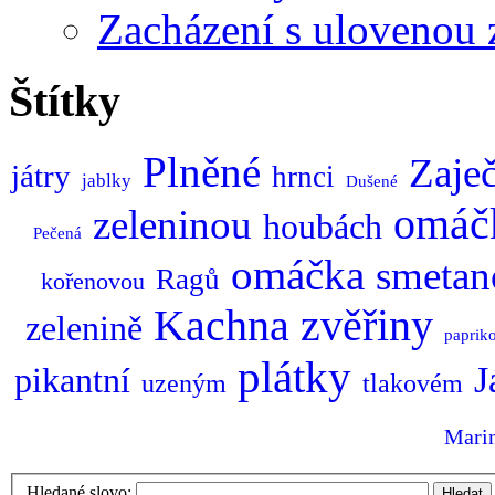
Zacházení s ulovenou 
Štítky
Plněné
Zaječ
játry
hrnci
jablky
Dušené
omáč
zeleninou
houbách
Pečená
omáčka
smetan
Ragů
kořenovou
Kachna
zvěřiny
zelenině
paprik
plátky
J
pikantní
uzeným
tlakovém
Mari
Hledané slovo:
Hledat