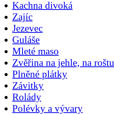
Kachna divoká
Zajíc
Jezevec
Guláše
Mleté maso
Zvěřina na jehle, na rošt
Plněné plátky
Závitky
Rolády
Polévky a vývary