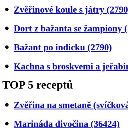
Zvěřinové koule s játry
(2790
Dort z bažanta se žampiony
Bažant po indicku
(2790)
Kachna s broskvemi a jeřab
TOP 5 receptů
Zvěřina na smetaně (svíčkov
Marináda divočina
(36424)