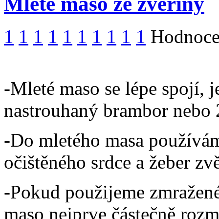
Mleté maso ze zvěřiny
1
1
1
1
1
1
1
1
1
1
Hodnocen
-Mleté maso se lépe spojí, j
nastrouhaný brambor nebo 2
-Do mletého masa používám
očištěného srdce a žeber zvě
-Pokud použijeme zmražené
maso nejprve částečně rozmra