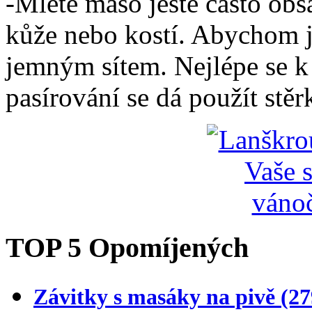
-Mleté maso ještě často obs
kůže nebo kostí. Abychom j
jemným sítem. Nejlépe se k
pasírování se dá použít stěrk
TOP 5 Opomíjených
Závitky s masáky na pivě
(27