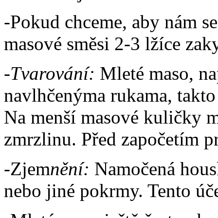
-Pokud chceme, aby nám sek
masové směsi 2-3 lžíce zak
-
Tvarování:
Mleté maso, nap
navlhčenýma rukama, takto 
Na menší masové kuličky m
zmrzlinu. Před započetím p
-Zjem
nění:
Namočená houska
nebo jiné pokrmy. Tento úče