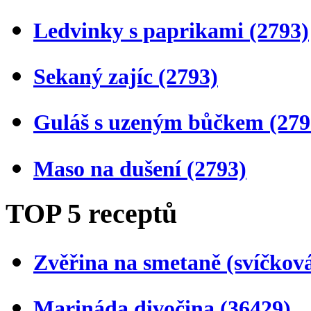
Ledvinky s paprikami
(2793)
Sekaný zajíc
(2793)
Guláš s uzeným bůčkem
(279
Maso na dušení
(2793)
TOP 5 receptů
Zvěřina na smetaně (svíčkov
Marináda divočina
(36429)