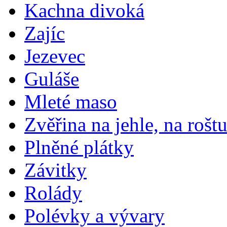
Kachna divoká
Zajíc
Jezevec
Guláše
Mleté maso
Zvěřina na jehle, na rošt
Plněné plátky
Závitky
Rolády
Polévky a vývary