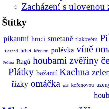
Zacházení s ulovenou 
Štítky
Pi
pikantní
smetaně
hrnci
tlakovém
om
víně
polévka
hřbet
křenem
Bažantí
zvěřiny
č
houbami
Ragů
Pečená
Plátky
Kachna
zele
bažantí
omáčka
řízky
uzen
kořenovou
guláš
houb