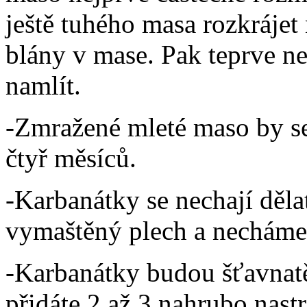
ještě tuhého masa rozkrájet
blány v mase. Pak teprve n
namlít.
-Zmražené mleté maso by se
čtyř měsíců.
-Karbanátky se nechají dělat
vymaštěný plech a necháme 
-Karbanátky budou šťavnatě
přidáte 2 až 3 nahrubo nas