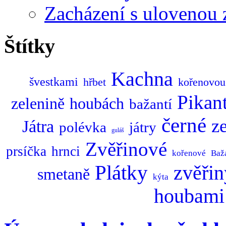
Zacházení s ulovenou 
Štítky
Kachna
švestkami
hřbet
kořenovou
Pikan
zelenině
houbách
bažantí
černé
z
Játra
polévka
játry
guláš
Zvěřinové
prsíčka
hrnci
kořenové
Baž
Plátky
zvěřin
smetaně
kýta
houbami