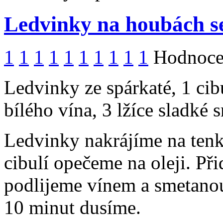
Ledvinky na houbách s
1
1
1
1
1
1
1
1
1
1
Hodnocen
Ledvinky ze spárkaté, 1 cibu
bílého vína, 3 lžíce sladké 
Ledvinky nakrájíme na tenk
cibulí opečeme na oleji. Př
podlijeme vínem a smetanou
10 minut dusíme.