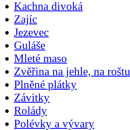
Kachna divoká
Zajíc
Jezevec
Guláše
Mleté maso
Zvěřina na jehle, na rošt
Plněné plátky
Závitky
Rolády
Polévky a vývary