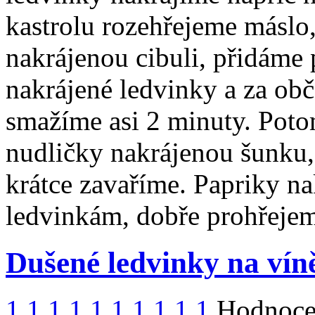
kastrolu rozehřejeme máslo
nakrájenou cibuli, přidáme 
nakrájené ledvinky a za ob
smažíme asi 2 minuty. Poto
nudličky nakrájenou šunku,
krátce zavaříme. Papriky n
ledvinkám, dobře prohřeje
Dušené ledvinky na vín
1
1
1
1
1
1
1
1
1
1
Hodnocen