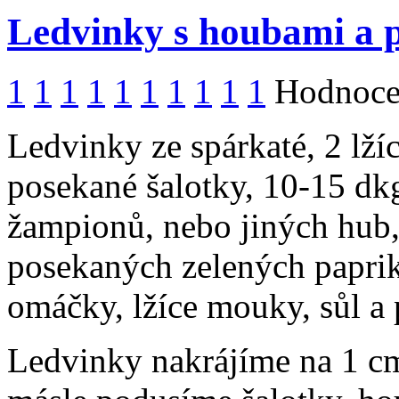
Ledvinky s houbami a 
1
1
1
1
1
1
1
1
1
1
Hodnocen
Ledvinky ze spárkaté, 2 lží
posekané šalotky, 10-15 dk
žampionů, nebo jiných hub,
posekaných zelených paprik,
omáčky, lžíce mouky, sůl a 
Ledvinky nakrájíme na 1 cm