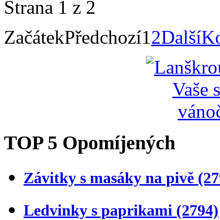
Strana 1 z 2
Začátek
Předchozí
1
2
Další
K
TOP 5 Opomíjených
Závitky s masáky na pivě
(27
Ledvinky s paprikami
(2794)