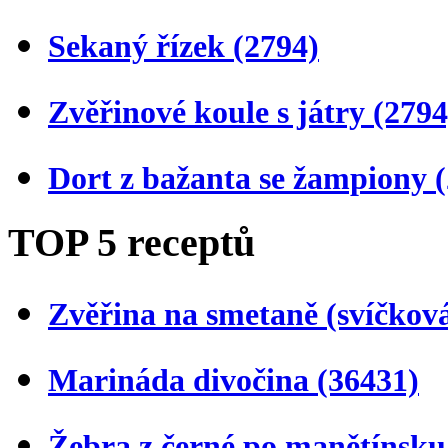
Sekaný řízek
(2794)
Zvěřinové koule s játry
(2794
Dort z bažanta se žampiony
TOP 5 receptů
Zvěřina na smetaně (svíčkov
Marináda divočina
(36431)
Žebra z černé po manětínsk