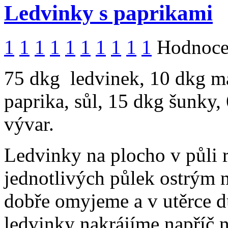
Ledvinky s paprikami
1
1
1
1
1
1
1
1
1
1
Hodnocen
75 dkg ledvinek, 10 dkg más
paprika, sůl, 15 dkg šunky,
vývar.
Ledvinky na plocho v půli r
jednotlivých půlek ostrým
dobře omyjeme a v utěrce d
ledvinky nakrájíme napříč 