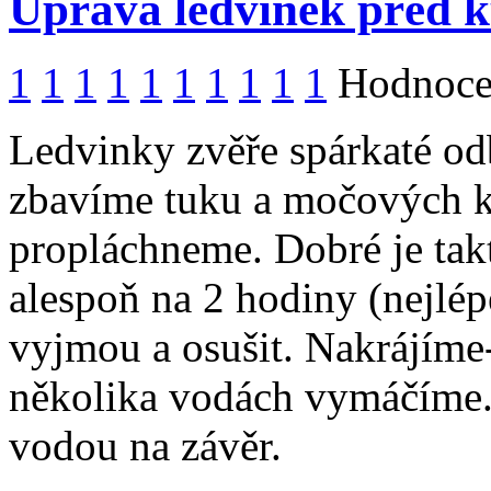
Úprava ledvinek před
1
1
1
1
1
1
1
1
1
1
Hodnocen
Ledvinky zvěře spárkaté od
zbavíme tuku a močových k
propláchneme. Dobré je tak
alespoň na 2 hodiny (nejlé
vyjmou a osušit. Nakrájíme-l
několika vodách vymáčíme.
vodou na závěr.