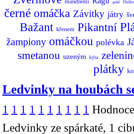
Ragů
mandlemi
Duše
guláš
černé
omáčka
Závitky
játry
šv
Bažant
Pl
Pikantní
křenem
omáčkou
žampiony
J
polévka
smetanou
zeleni
uzeným
kýta
plátky
ko
Ledvinky na houbách s
1
1
1
1
1
1
1
1
1
1
Hodnocen
Ledvinky ze spárkaté, 1 cibu