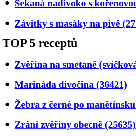
Sekaná nadivoko s kořenovo
Závitky s masáky na pivě
(27
TOP 5 receptů
Zvěřina na smetaně (svíčkov
Marináda divočina
(36421)
Žebra z černé po manětínsk
Zrání zvěřiny obecně
(25635)