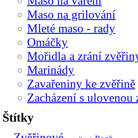
Maso na vaření
Maso na grilování
Mleté maso - rady
Omáčky
Mořidla a zrání zvěřin
Marinády
Zavařeniny ke zvěřině
Zacházení s ulovenou 
Štítky
Zvěřinové