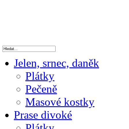
Jelen, srnec, daněk
Plátky
Pečeně
Masové kostky
Prase divoké
Plátky