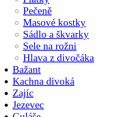
Pečeně
Masové kostky
Sádlo a škvarky
Sele na rožni
Hlava z divočáka
Bažant
Kachna divoká
Zajíc
Jezevec
Guláše