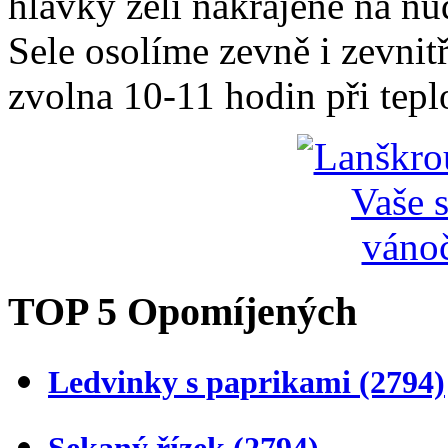
hlávky zelí nakrájené na nu
Sele osolíme zevně i zevnit
zvolna 10-11 hodin při tepl
TOP 5 Opomíjených
Ledvinky s paprikami
(2794)
Sekaný řízek
(2794)