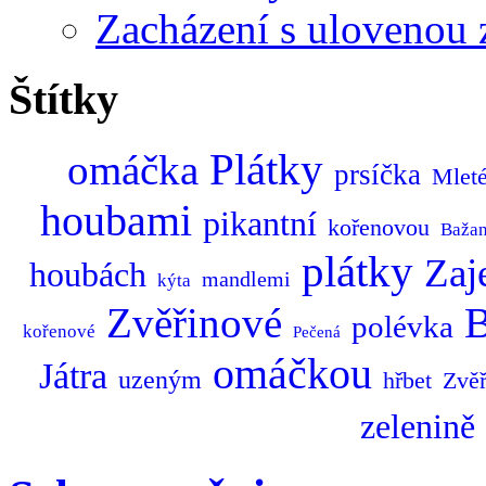
Zacházení s ulovenou 
Štítky
Plátky
omáčka
prsíčka
Mlet
houbami
pikantní
kořenovou
Bažan
plátky
Zaj
houbách
mandlemi
kýta
B
Zvěřinové
polévka
kořenové
Pečená
omáčkou
Játra
uzeným
hřbet
Zvěř
zelenině