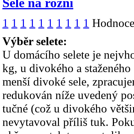
Sele na rožni
1
1
1
1
1
1
1
1
1
1
Hodnocen
Výběr selete:
U domácího selete je nejvh
kg, u divokého a staženého
menší divoké sele, zpracuj
redukován níže uvedený po
tučné (což u divokého větši
nevytavoval příliš tuk. Pok