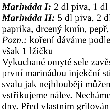
Marináda I:
2 dl piva, 1 dl 
Marináda II:
5 dl piva, 2 d
paprika, drcený kmín, pepř,
Pozn.:
koření dáváme podle 
však 1 lžičku
Vykuchané omyté sele zavě
první marinádou injekční s
svalu jak nejhlouběji můžem
vstřikujeme nálev. Necháme
dny. Před vlastním grilová