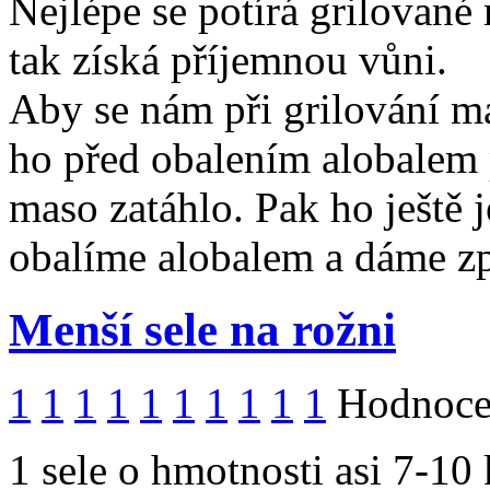
Nejlépe se potírá grilované
tak získá příjemnou vůni.
Aby se nám při grilování ma
ho před obalením alobalem 
maso zatáhlo. Pak ho ještě
obalíme alobalem a dáme zp
Menší sele na rožni
1
1
1
1
1
1
1
1
1
1
Hodnocen
1 sele o hmotnosti asi 7-10