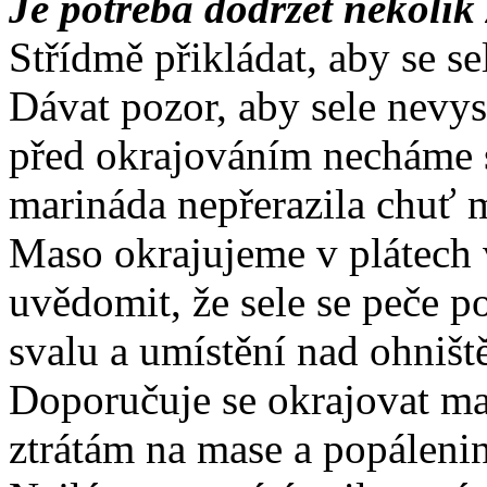
Je potřeba dodržet několik
Střídmě přikládat, aby se se
Dávat pozor, aby sele nevys
před okrajováním necháme s
marináda nepřerazila chuť 
Maso okrajujeme v plátech v
uvědomit, že sele se peče po
svalu a umístění nad ohništ
Doporučuje se okrajovat ma
ztrátám na mase a popáleni