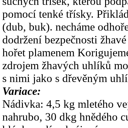
suchých třísek, kterou pod
pomocí tenké třísky. Přikl
(dub, buk). necháme odhoře
dodržení bezpečnosti žhavé
hořet plamenem Korigujem
zdrojem žhavých uhlíků moh
s nimi jako s dřevěným uhl
Variace:
Nádivka: 4,5 kg mletého ve
nahrubo, 30 dkg hnědého cuk