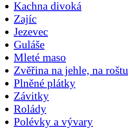
Kachna divoká
Zajíc
Jezevec
Guláše
Mleté maso
Zvěřina na jehle, na rošt
Plněné plátky
Závitky
Rolády
Polévky a vývary