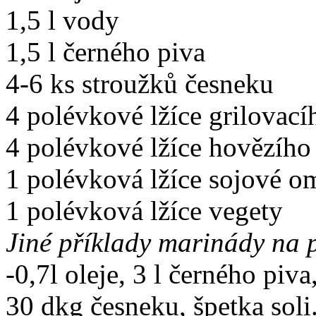
1,5 l vody
1,5 l černého piva
4-6 ks stroužků česneku
4 polévkové lžíce grilovací
4 polévkové lžíce hovězího
1 polévková lžíce sojové 
1 polévková lžíce vegety
Jiné příklady marinády na p
-0,7l oleje, 3 l černého piva
30 dkg česneku, špetka soli