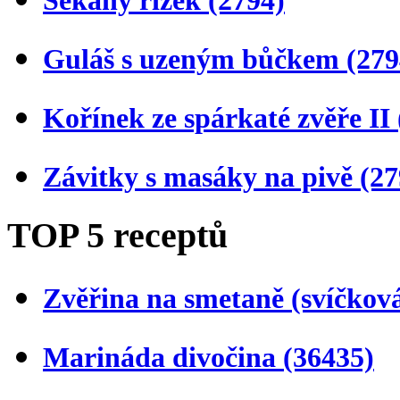
Guláš s uzeným bůčkem
(279
Kořínek ze spárkaté zvěře II
Závitky s masáky na pivě
(27
TOP 5 receptů
Zvěřina na smetaně (svíčkov
Marináda divočina
(36435)