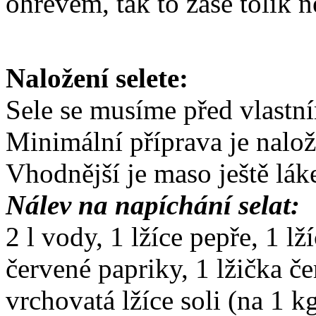
ohřevem, tak to zase tolik n
Naložení selete:
Sele se musíme před vlastní
Minimální příprava je nalož
Vhodnější je maso ještě lák
Nálev na napíchání selat:
2 l vody, 1 lžíce pepře, 1 l
červené papriky, 1 lžička če
vrchovatá lžíce soli (na 1 k