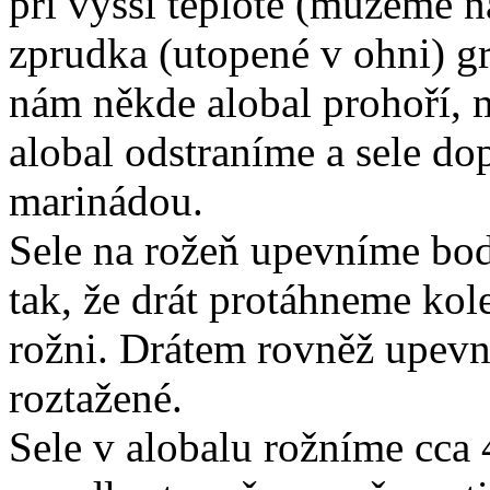
při vyšší teplotě (můžeme na
zprudka (utopené v ohni) g
nám někde alobal prohoří, 
alobal odstraníme a sele do
marinádou.
Sele na rožeň upevníme bodc
tak, že drát protáhneme kol
rožni. Drátem rovněž upevn
roztažené.
Sele v alobalu rožníme cca