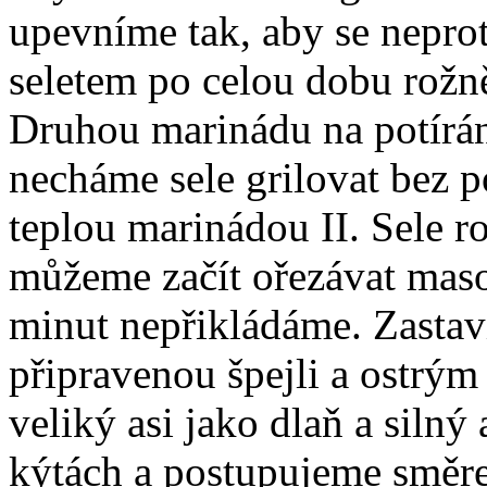
upevníme tak, aby se nepro
seletem po celou dobu rožně
Druhou marinádu na potírán
necháme sele grilovat bez p
teplou marinádou II. Sele r
můžeme začít ořezávat mas
minut nepřikládáme. Zastav
připravenou špejli a ostrý
veliký asi jako dlaň a silný
kýtách a postupujeme směre