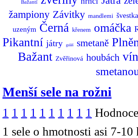
Játra
zel
hrnci
Bažantí
žampiony
Závitky
švestk
mandlemi
Černá
omáčka
uzeným
křenem
Pikantní
Plně
smetaně
játry
guláš
Bažant
ví
houbách
Zvěřinová
smetano
Menší sele na rožni
1
1
1
1
1
1
1
1
1
1
Hodnocen
1 sele o hmotnosti asi 7-10