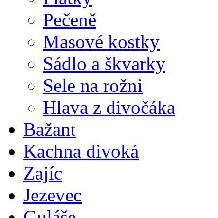
Pečeně
Masové kostky
Sádlo a škvarky
Sele na rožni
Hlava z divočáka
Bažant
Kachna divoká
Zajíc
Jezevec
Guláše