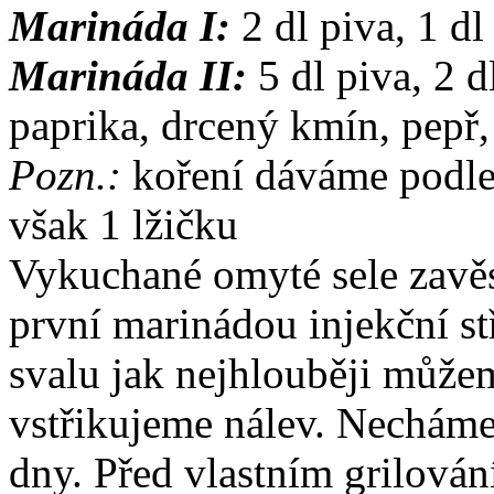
Marináda I:
2 dl piva, 1 dl 
Marináda II:
5 dl piva, 2 d
paprika, drcený kmín, pepř,
Pozn.:
koření dáváme podle 
však 1 lžičku
Vykuchané omyté sele zavě
první marinádou injekční s
svalu jak nejhlouběji můžem
vstřikujeme nálev. Necháme
dny. Před vlastním grilová