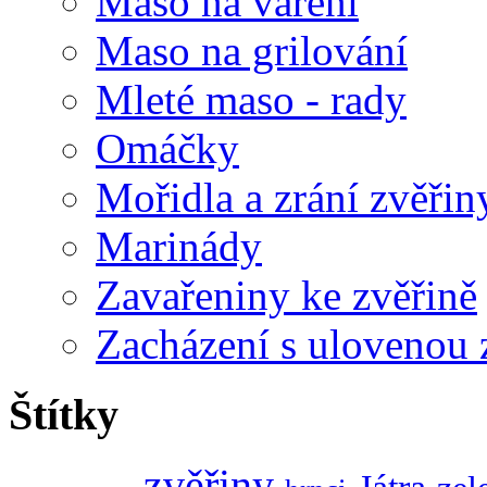
Maso na vaření
Maso na grilování
Mleté maso - rady
Omáčky
Mořidla a zrání zvěřin
Marinády
Zavařeniny ke zvěřině
Zacházení s ulovenou 
Štítky
zvěřiny