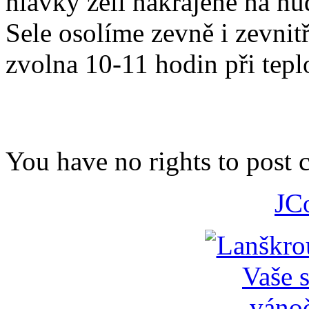
hlávky zelí nakrájené na nu
Sele osolíme zevně i zevnit
zvolna 10-11 hodin při tepl
You have no rights to post
JC