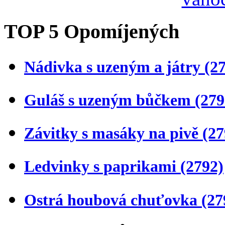
TOP 5 Opomíjených
Nádivka s uzeným a játry
(2
Guláš s uzeným bůčkem
(279
Závitky s masáky na pivě
(27
Ledvinky s paprikami
(2792)
Ostrá houbová chuťovka
(27