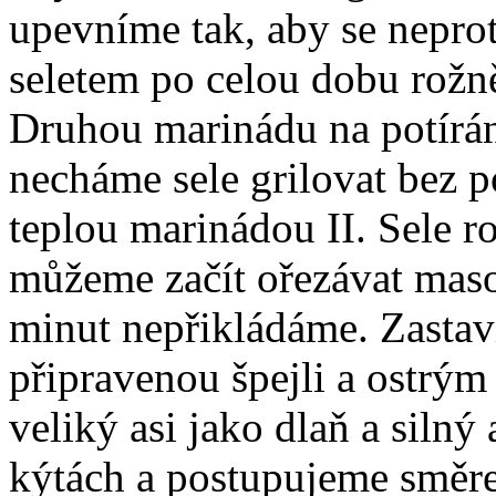
upevníme tak, aby se nepro
seletem po celou dobu rožně
Druhou marinádu na potírán
necháme sele grilovat bez p
teplou marinádou II. Sele r
můžeme začít ořezávat mas
minut nepřikládáme. Zastav
připravenou špejli a ostrý
veliký asi jako dlaň a silný
kýtách a postupujeme směre