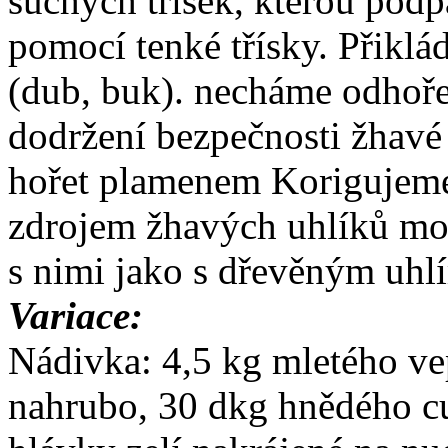
suchých třísek, kterou pod
pomocí tenké třísky. Přikl
(dub, buk). necháme odhoře
dodržení bezpečnosti žhavé
hořet plamenem Korigujem
zdrojem žhavých uhlíků moh
s nimi jako s dřevěným uhl
Variace:
Nádivka: 4,5 kg mletého ve
nahrubo, 30 dkg hnědého cuk