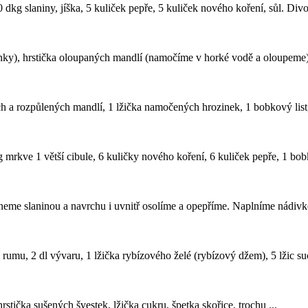
g slaniny, jíška, 5 kuliček pepře, 5 kuliček nového koření, sůl. Divok
ky), hrstička oloupaných mandlí (namočíme v horké vodě a oloupeme), sá
 a rozpůlených mandlí, 1 lžička namočených hrozinek, 1 bobkový list, 1
 mrkve 1 větší cibule, 6 kuličky nového koření, 6 kuliček pepře, 1 bobko
hneme slaninou a navrchu i uvnitř osolíme a opepříme. Naplníme nádivko
 rumu, 2 dl vývaru, 1 lžička rybízového želé (rybízový džem), 5 lžic su
rstička sušených švestek, lžička cukru, špetka skořice, trochu ...