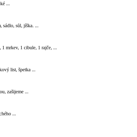
é ...
dlo, sůl, jíška. ...
 mrkev, 1 cibule, 1 rajče, ...
vý list, špetka ...
u, zašijeme ...
chého ...