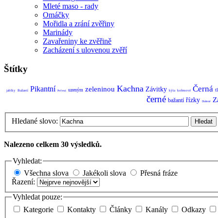
Mleté maso - rady
Omáčky
Mořidla a zrání zvěřiny
Marinády
Zavařeniny ke zvěřině
Zacházení s ulovenou zvěří
Štítky
Kachna
Černá
Pikantní
zeleninou
Závitky
uzeným
t
jablky
Bažantí
kýta
kořenové
Pečená
černé
Z
řízky
bažantí
Dušené
Hledané slovo:
Hledat
Nalezeno celkem 30 výsledků.
Vyhledat:
Všechna slova
Jakékoli slova
Přesná fráze
Řazení:
Vyhledat pouze:
Kategorie
Kontakty
Články
Kanály
Odkazy