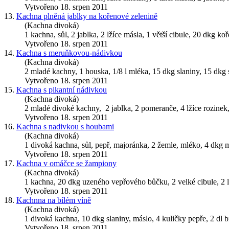
Vytvořeno 18. srpen 2011
13.
Kachna plněná jablky na kořenové zelenině
(Kachna divoká)
1
kachna
, sůl, 2 jablka, 2 lžíce másla, 1 větší cibule, 20 dkg k
Vytvořeno 18. srpen 2011
14.
Kachna s meruňkovou-nádivkou
(Kachna divoká)
2 mladé kachny, 1 houska, 1/8 l mléka, 15 dkg slaniny, 15 dkg s
Vytvořeno 18. srpen 2011
15.
Kachna s pikantní nádivkou
(Kachna divoká)
2 mladé divoké kachny, 2 jablka, 2 pomeranče, 4 lžíce rozinek, 2
Vytvořeno 18. srpen 2011
16.
Kachna s nadivkou s houbami
(Kachna divoká)
1 divoká
kachna
, sůl, pepř, majoránka, 2 žemle, mléko, 4 dkg 
Vytvořeno 18. srpen 2011
17.
Kachna v omáčce se žampiony
(Kachna divoká)
1
kachna
, 20 dkg uzeného vepřového bůčku, 2 velké cibule, 2 l
Vytvořeno 18. srpen 2011
18.
Kachnna na bílém víně
(Kachna divoká)
1 divoká
kachna
, 10 dkg slaniny, máslo, 4 kuličky pepře, 2 dl 
Vytvořeno 18. srpen 2011