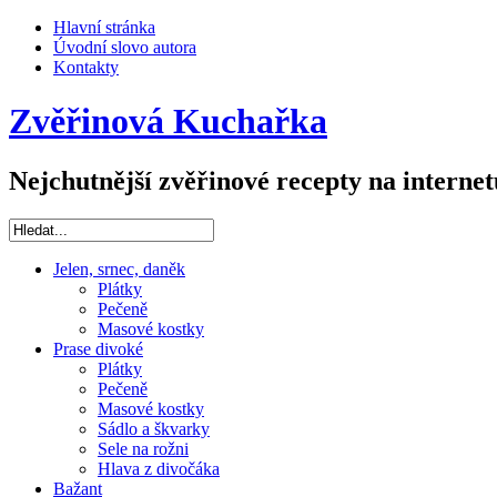
Hlavní stránka
Úvodní slovo autora
Kontakty
Zvěřinová Kuchařka
Nejchutnější zvěřinové recepty na internet
Jelen, srnec, daněk
Plátky
Pečeně
Masové kostky
Prase divoké
Plátky
Pečeně
Masové kostky
Sádlo a škvarky
Sele na rožni
Hlava z divočáka
Bažant