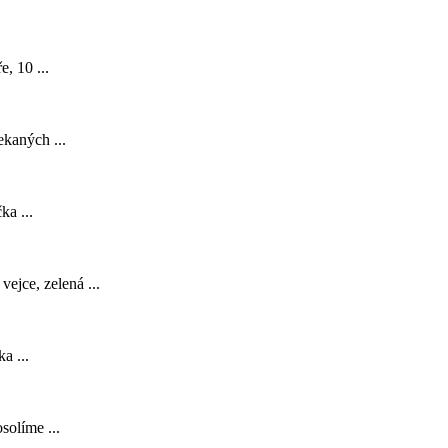
e, 10 ...
ekaných ...
ka ...
ejce, zelená ...
a ...
solíme ...