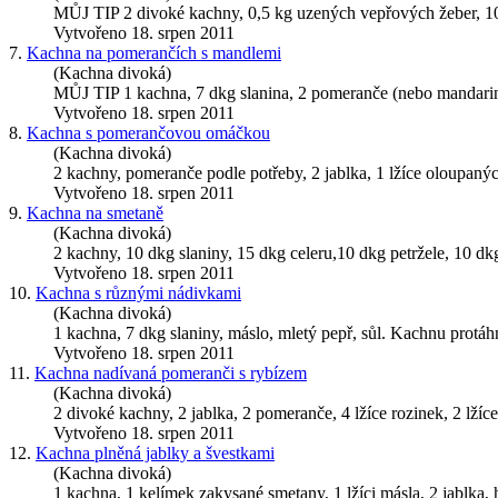
MŮJ TIP 2 divoké kachny, 0,5 kg uzených vepřových žeber, 10 dk
Vytvořeno 18. srpen 2011
7.
Kachna na pomerančích s mandlemi
(Kachna divoká)
MŮJ TIP 1
kachna
, 7 dkg slanina, 2 pomeranče (nebo mandarin
Vytvořeno 18. srpen 2011
8.
Kachna s pomerančovou omáčkou
(Kachna divoká)
2 kachny, pomeranče podle potřeby, 2 jablka, 1 lžíce oloupaných
Vytvořeno 18. srpen 2011
9.
Kachna na smetaně
(Kachna divoká)
2 kachny, 10 dkg slaniny, 15 dkg celeru,10 dkg petržele, 10 dkg
Vytvořeno 18. srpen 2011
10.
Kachna s různými nádivkami
(Kachna divoká)
1
kachna
, 7 dkg slaniny, máslo, mletý pepř, sůl. Kachnu protá
Vytvořeno 18. srpen 2011
11.
Kachna nadívaná pomeranči s rybízem
(Kachna divoká)
2 divoké kachny, 2 jablka, 2 pomeranče, 4 lžíce rozinek, 2 lžíce
Vytvořeno 18. srpen 2011
12.
Kachna plněná jablky a švestkami
(Kachna divoká)
1
kachna
, 1 kelímek zakysané smetany, 1 lžíci másla, 2 jablka, h