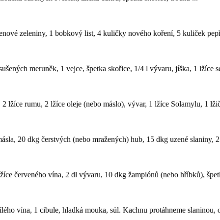
ořenové zeleniny, 1 bobkový list, 4 kuličky nového koření, 5 kuliček pepř
ušených meruněk, 1 vejce, špetka skořice, 1/4 l vývaru, jíška, 1 lžíce s
 lžíce rumu, 2 lžíce oleje (nebo máslo), vývar, 1 lžíce Solamylu, 1 lžič
másla, 20 dkg čerstvých (nebo mražených) hub, 15 dkg uzené slaniny, 2 v
žíce červeného vína, 2 dl vývaru, 10 dkg žampiónů (nebo hříbků), špetk
bílého vína, 1 cibule, hladká mouka, sůl. Kachnu protáhneme slaninou, o