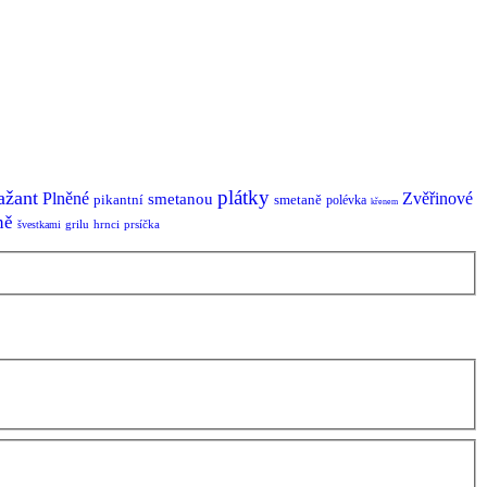
plátky
ažant
Plněné
Zvěřinové
smetanou
pikantní
smetaně
polévka
křenem
ně
grilu
hrnci
prsíčka
švestkami