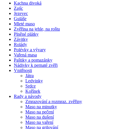
Kachna divoká
Zajíc
Jezevec
Guláše
Mleté maso
Zvěřina na jehle, na roštu
Plněné plátky
Závitky
Rolády
Polévky a vývary
Vařená masa
Paštiky a pomazánky
Nádivky k pernaté zvěři
Vnitřnosti
Játra
Ledvinky
Srdce
Kořínek
Rady a návody
Zmrazování a rozmraz. zvěřiny
Maso na minutky
Maso na pečení
Maso na dušení
Maso na vaření
Maso na grilování