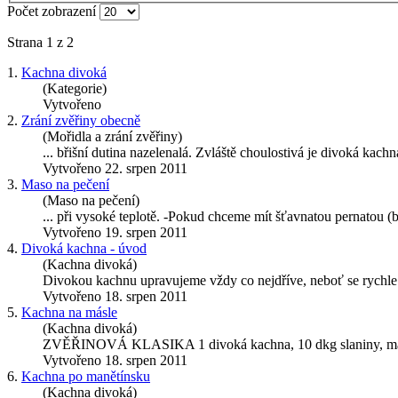
Počet zobrazení
Strana 1 z 2
1.
Kachna divoká
(Kategorie)
Vytvořeno
2.
Zrání zvěřiny obecně
(Mořidla a zrání zvěřiny)
... břišní dutina nazelenalá. Zvláště choulostivá je divoká
kachn
Vytvořeno 22. srpen 2011
3.
Maso na pečení
(Maso na pečení)
... při vysoké teplotě. -Pokud chceme mít šťavnatou pernatou (
Vytvořeno 19. srpen 2011
4.
Divoká kachna - úvod
(Kachna divoká)
Divokou kachnu upravujeme vždy co nejdříve, neboť se rychle ka
Vytvořeno 18. srpen 2011
5.
Kachna na másle
(Kachna divoká)
ZVĚŘINOVÁ KLASIKA 1 divoká
kachna
, 10 dkg slaniny, m
Vytvořeno 18. srpen 2011
6.
Kachna po manětínsku
(Kachna divoká)