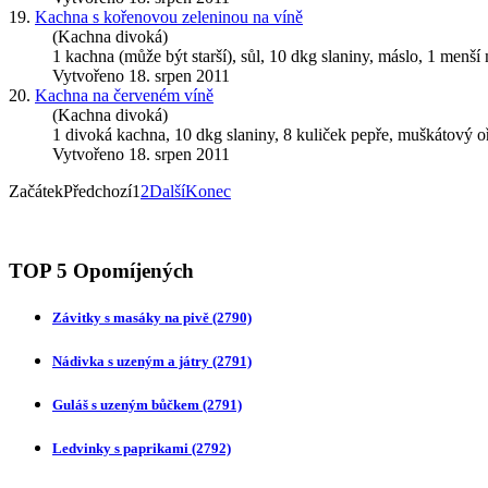
19.
Kachna s kořenovou zeleninou na víně
(Kachna divoká)
1
kachna
(může být starší), sůl, 10 dkg slaniny, máslo, 1 menší 
Vytvořeno 18. srpen 2011
20.
Kachna na červeném víně
(Kachna divoká)
1 divoká
kachna
, 10 dkg slaniny, 8 kuliček pepře, muškátový oř
Vytvořeno 18. srpen 2011
Začátek
Předchozí
1
2
Další
Konec
TOP 5 Opomíjených
Závitky s masáky na pivě
(2790)
Nádivka s uzeným a játry
(2791)
Guláš s uzeným bůčkem
(2791)
Ledvinky s paprikami
(2792)