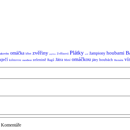
Plátky
zvěřiny
B
houbami
omáčka
žampiony
lakovém
hřbet
Zvěřinová
paprikou
guláš
omáčkou
ví
aječí
zelenině
Játra
houbách
játry
Ragů
kořenovou
Mleté
mandlemi
Marináda
Komentáře