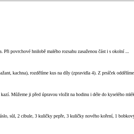
a
. Při povrchové hnilobě malého rozsahu zasaženou část i s okolní ...
bažant,
kachna
), rozdělíme kus na díly (zpravidla 4). Z prsíček oddělíme 
zí. Můžeme ji před úpravou vložit na hodinu i déle do kyselého mléka, 
áslo, sůl, 2 cibule, 3 kuličky pepře, 3 kuličky nového koření, 1 bobkový l