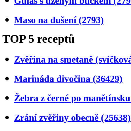
Guláš s uzeným bůčkem
(279
Maso na dušení
(2793)
TOP 5 receptů
Zvěřina na smetaně (svíčkov
Marináda divočina
(36429)
Žebra z černé po manětínsk
Zrání zvěřiny obecně
(25638)