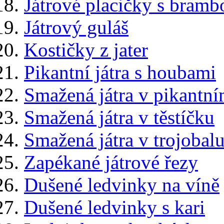
Játrové placičky s bram
Játrový guláš
Kostičky z jater
Pikantní játra s houbami
Smažená játra v pikantní
Smažená játra v těstíčku
Smažená játra v trojobal
Zapékané játrové řezy
Dušené ledvinky na víně
Dušené ledvinky s kari