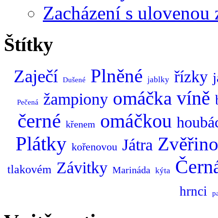
Zacházení s ulovenou 
Štítky
Plněné
Zaječí
řízky
j
jablky
Dušené
omáčka
víně
žampiony
Pečená
černé
omáčkou
houbá
křenem
Plátky
Zvěřin
Játra
kořenovou
Čern
Závitky
tlakovém
Marináda
kýta
hrnci
p