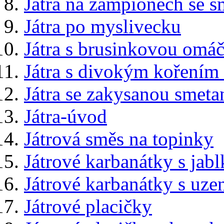
Játra na žampionech se 
Játra po myslivecku
Játra s brusinkovou omá
Játra s divokým kořením 
Játra se zakysanou smet
Játra-úvod
Játrová směs na topinky
Játrové karbanátky s jab
Játrové karbanátky s uz
Játrové placičky