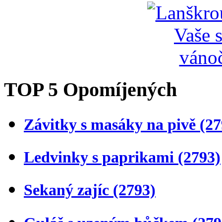
TOP 5 Opomíjených
Závitky s masáky na pivě
(27
Ledvinky s paprikami
(2793)
Sekaný zajíc
(2793)