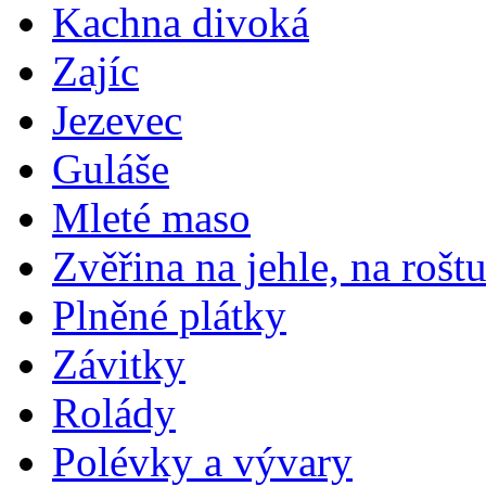
Kachna divoká
Zajíc
Jezevec
Guláše
Mleté maso
Zvěřina na jehle, na rošt
Plněné plátky
Závitky
Rolády
Polévky a vývary