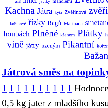
hrnci
mandlemi
jablky
guláš
Kachna
zvěř
Játra
Zvěřinová
kýta
řízky
smetan
Ragů
Marináda
kořenové
Plátky
Plněné
houbách
h
křenem
víně
Pikantní
játry
uzeným
koře
Bažan
Játrová směs na topink
1
1
1
1
1
1
1
1
1
1
Hodnocen
0,5 kg jater z mladšího kusu