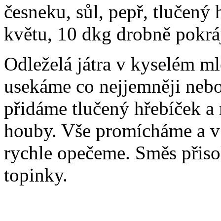
česneku, sůl, pepř, tlučený
květu, 10 dkg drobně pokrá
Odleželá játra v kyselém m
usekáme co nejjemněji nebo
přidáme tlučený hřebíček a
houby. Vše promícháme a v
rychle opečeme. Směs přis
topinky.