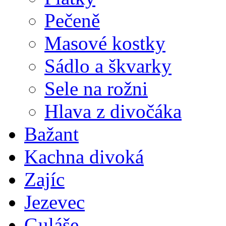
Pečeně
Masové kostky
Sádlo a škvarky
Sele na rožni
Hlava z divočáka
Bažant
Kachna divoká
Zajíc
Jezevec
Guláše