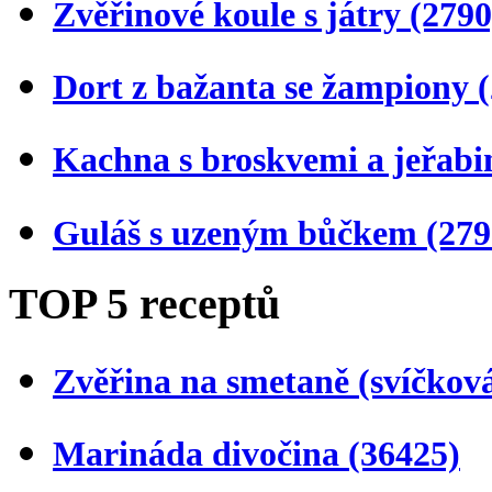
Zvěřinové koule s játry
(2790
Dort z bažanta se žampiony
Kachna s broskvemi a jeřab
Guláš s uzeným bůčkem
(279
TOP 5 receptů
Zvěřina na smetaně (svíčkov
Marináda divočina
(36425)