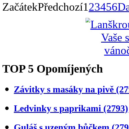
Začátek
Předchozí
1
2
3
4
5
6
Da
TOP 5 Opomíjených
Závitky s masáky na pivě
(27
Ledvinky s paprikami
(2793)
Guláš s uzeným bůčkem
(279