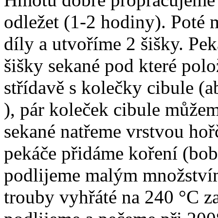
odležet (1-2 hodiny). Poté
díly a utvoříme 2 šišky. P
šišky sekané pod které polo
střídavě s kolečky cibule (a
), pár koleček cibule můžem
sekané natřeme vrstvou hořč
pekáče přidáme koření (bobk
podlijeme malým množstvím
trouby vyhřáté na 240 °C za