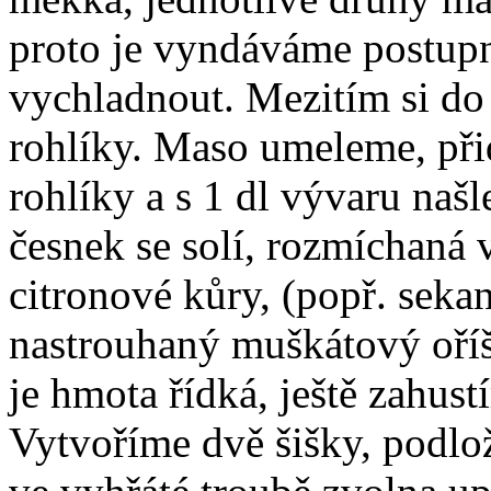
proto je vyndáváme postup
vychladnout. Mezitím si d
rohlíky. Maso umeleme, p
rohlíky a s 1 dl vývaru naš
česnek se solí, rozmíchaná 
citronové kůry, (popř. seka
nastrouhaný muškátový oří
je hmota řídká, ještě zahus
Vytvoříme dvě šišky, podlož