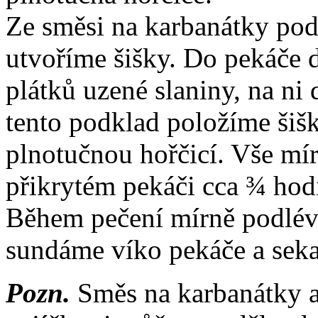
Ze směsi na karbanátky pod
utvoříme šišky. Do pekáče 
plátků uzené slaniny, na ni
tento podklad položíme šiš
plnotučnou hořčicí. Vše mí
přikrytém pekáči cca ¾ hodi
Během pečení mírně podlév
sundáme víko pekáče a sek
Pozn.
Směs na karbanátky a