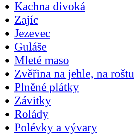
Kachna divoká
Zajíc
Jezevec
Guláše
Mleté maso
Zvěřina na jehle, na rošt
Plněné plátky
Závitky
Rolády
Polévky a vývary