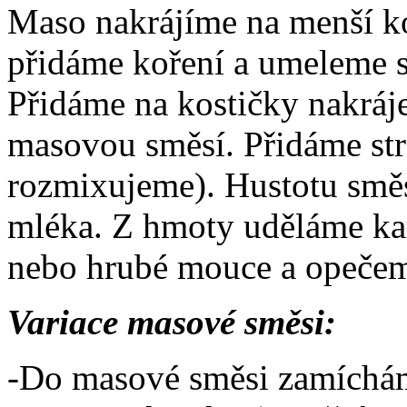
Maso nakrájíme na menší ko
přidáme koření a umeleme sp
Přidáme na kostičky nakráj
masovou směsí. Přidáme st
rozmixujeme). Hustotu smě
mléka. Z hmoty uděláme kar
nebo hrubé mouce a opečeme
Variace masové směsi:
-Do masové směsi zamíchám