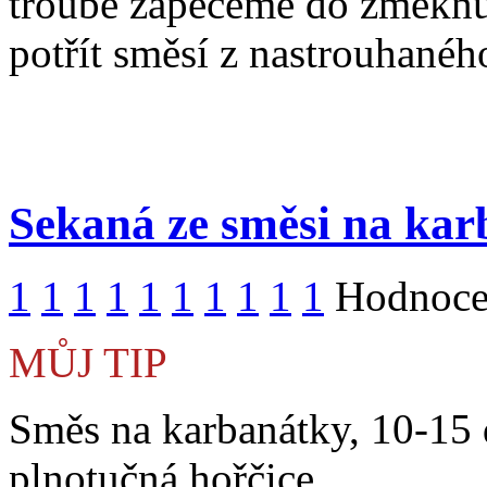
troubě zapečeme do změknu
potřít směsí z nastrouhaného
Sekaná ze směsi na ka
1
1
1
1
1
1
1
1
1
1
Hodnocen
MŮJ TIP
Směs na karbanátky, 10-15 d
plnotučná hořčice.