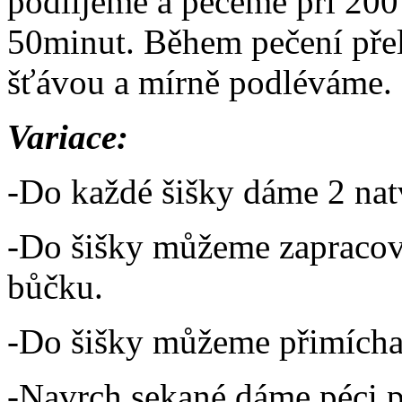
podlijeme a pečeme při 200
50minut. Během pečení př
šťávou a mírně podléváme.
Variace:
-Do každé šišky dáme 2 nat
-Do šišky můžeme zapracova
bůčku.
-Do šišky můžeme přimíchat
-Navrch sekané dáme péci p