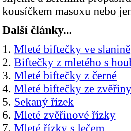
kousíčkem masoxu nebo jen
Další články...
Mleté biftečky ve slanině
Biftečky z mletého s ho
Mleté biftečky z černé
Mleté biftečky ze zvěřin
Sekaný řízek
Mleté zvěřinové řízky
Mleté řízky s lečem