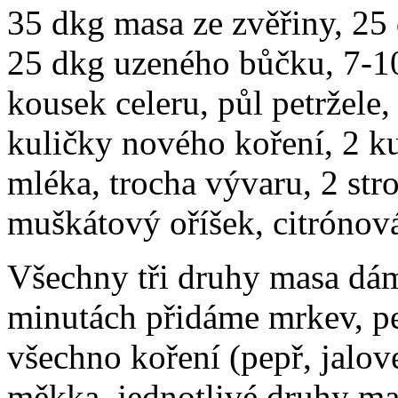
35 dkg masa ze zvěřiny, 25
25 dkg uzeného bůčku, 7-10
kousek celeru, půl petržele,
kuličky nového koření, 2 kul
mléka, trocha vývaru, 2 str
muškátový oříšek, citrónová 
Všechny tři druhy masa dám
minutách přidáme mrkev, petr
všechno koření (pepř, jalov
měkka, jednotlivé druhy m