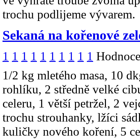
ve vyhřáté troubě zvolna u
trochu podlijeme vývarem.
Sekaná na kořenové zel
1
1
1
1
1
1
1
1
1
1
Hodnocen
1/2 kg mletého masa, 10 dkg
rohlíku, 2 středně velké cib
celeru, 1 větší petržel, 2 v
trochu strouhanky, lžíci sád
kuličky nového koření, 5 c