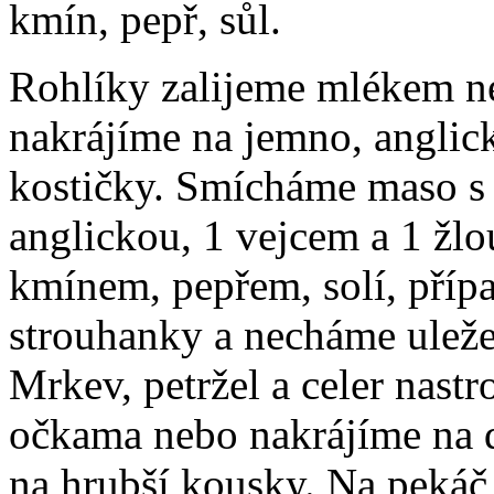
kmín, pepř, sůl.
Rohlíky zalijeme mlékem ne
nakrájíme na jemno, anglic
kostičky. Smícháme maso s
anglickou, 1 vejcem a 1 ž
kmínem, pepřem, solí, příp
strouhanky a necháme uleže
Mrkev, petržel a celer nast
očkama nebo nakrájíme na 
na hrubší kousky. Na pekáč 