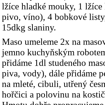
lžíce hladké mouky, 1 lžíce
pivo, víno), 4 bobkové list
15dkg slaniny.
Maso umeleme 2x na masov
jemno kuchyňským robotem
přidáme 1dl studeného maso
piva, vody), dále přidáme p
na mleté, cibuli, utřený če
hořčici a polovinu na kosti
Hmotu dobře propracujeme 