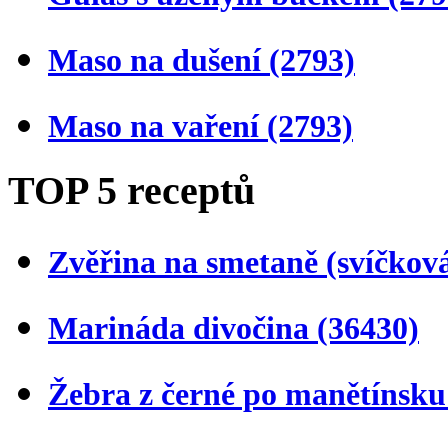
Maso na dušení
(2793)
Maso na vaření
(2793)
TOP 5 receptů
Zvěřina na smetaně (svíčkov
Marináda divočina
(36430)
Žebra z černé po manětínsk