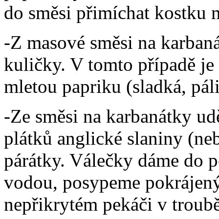
do směsi přimíchat kostku
-Z masové směsi na karban
kuličky. V tomto případě j
mletou papriku (sladká, páli
-Ze směsi na karbanátky ud
plátků anglické slaniny (ne
párátky. Válečky dáme do p
vodou, posypeme pokrájený
nepřikrytém pekáči v troub