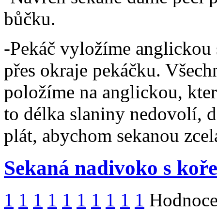
bůčku.
-Pekáč vyložíme anglickou 
přes okraje pekáčku. Všechn
položíme na anglickou, kte
to délka slaniny nedovolí, 
plát, abychom sekanou zcela
Sekaná nadivoko s koř
1
1
1
1
1
1
1
1
1
1
Hodnocen