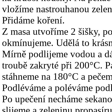
vložíme nastrouhanou zelen
Přidáme koření.
Z masa utvoříme 2 šišky, p
okmínujeme. Udělá to krásn
Mírně podlijeme vodou a d
troubě zakryté při 200°C. P
stáhneme na 180°C a pečeme
Podléváme a poléváme podl
Po upečení necháme sekano
slijeme a zeleninu propasíru