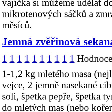
vajíčka si můžeme udělat do
mikrotenových sáčků a zmra
měsíců.
Jemná zvěřinová sekan
1
1
1
1
1
1
1
1
1
1
Hodnocen
1-1,2 kg mletého masa (nej
vejce, 2 jemně nasekané cib
soli, špetka pepře, špetka 
do mletých mas (nebo koření