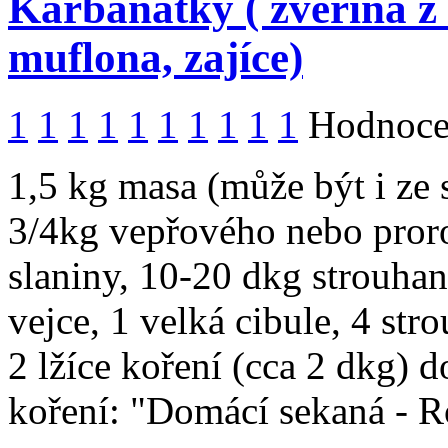
Karbanátky ( zvěřina z č
muflona, zajíce)
1
1
1
1
1
1
1
1
1
1
Hodnocen
1,5 kg masa (může být i ze 
3/4kg vepřového nebo proro
slaniny, 10-20 dkg strouhan
vejce, 1 velká cibule, 4 str
2 lžíce koření (cca 2 dkg)
koření: "Domácí sekaná - R