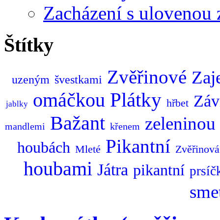
Zacházení s ulovenou 
Štítky
Zvěřinové
Zaj
uzeným
švestkami
omáčkou
Plátky
Záv
hřbet
jablky
Bažant
zeleninou
mandlemi
křenem
Pikantní
houbách
Mleté
Zvěřinová
houbami
Játra
pikantní
prsíč
sme