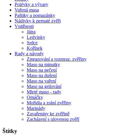
Polévky a vývary
Vařená masa
Paštiky a pomazánky
Nádivky k pernaté zvěři
Vnitřnosti
Játra
Ledvinky
Srdce
Kořínek
Rady a návody
Zmrazování a rozmraz. zvěřiny
Maso na minutky
Maso na pečení
Maso na dušení
Maso na vaření
Maso na grilování
Mleté maso - rady
Omáčky
Mořidla a zrání zvěřiny
Marinády
Zavařeniny ke zvěřině
Zacházení s ulovenou zvěří
Štítky