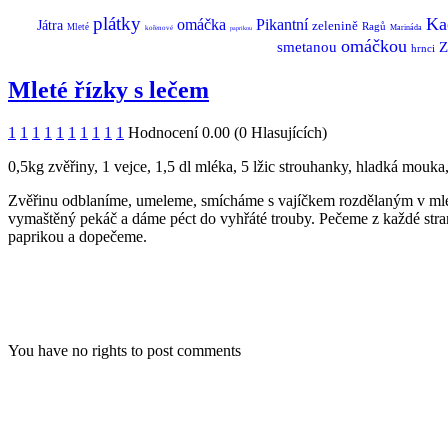
plátky
Ka
omáčka
Pikantní
Játra
zelenině
Ragů
Mleté
Marináda
kořenové
paprikou
omáčkou
smetanou
Z
hrnci
Mleté řízky s lečem
1
1
1
1
1
1
1
1
1
1
Hodnocení 0.00 (0 Hlasujících)
0,5kg zvěřiny, 1 vejce, 1,5 dl mléka, 5 lžic strouhanky, hladká mouka, 
Zvěřinu odblaníme, umeleme, smícháme s vajíčkem rozdělaným v mléc
vymaštěný pekáč a dáme péct do vyhřáté trouby. Pečeme z každé stra
paprikou a dopečeme.
You have no rights to post comments