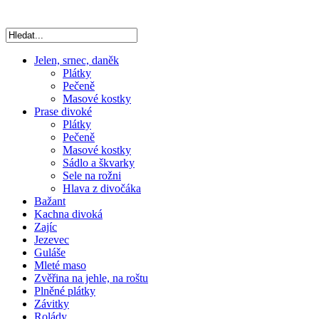
Jelen, srnec, daněk
Plátky
Pečeně
Masové kostky
Prase divoké
Plátky
Pečeně
Masové kostky
Sádlo a škvarky
Sele na rožni
Hlava z divočáka
Bažant
Kachna divoká
Zajíc
Jezevec
Guláše
Mleté maso
Zvěřina na jehle, na roštu
Plněné plátky
Závitky
Rolády