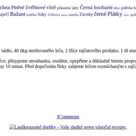
chna
víně
Černá
houbami
Plněné
Zvěřinové
pikantní
h
játry
polévka
hřbet
černé
Plátky
Bažant
aječí
řízky
Závitky
prsíčka
gril
uzeným
Zvěřinová
Bažantí
jablky
sádlo, 40 dkg sterilovaného leča, 2 lžíce rajčatového protlaku, 1 dl sme
e, přisypeme strouhanku, osolíme, opepříme a důkladně hmotu proprac
ny 10 minut. Před dopečením řízky zalijeme lečem rozmíchaným s rajč
JComments