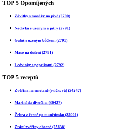
TOP 5 Opomíjených
Závitky s masáky na pivě
(2790)
Nádivka s uzeným a játry
(2791)
Guláš s uzeným bůčkem
(2791)
Maso na dušení
(2791)
Ledvinky s paprikami
(2792)
TOP 5 receptů
Zvěřina na smetaně (svíčková)
(54247)
Marináda divočina
(36427)
Žebra z černé po manětínsku
(25901)
Zrání zvěřiny obecně
(25638)