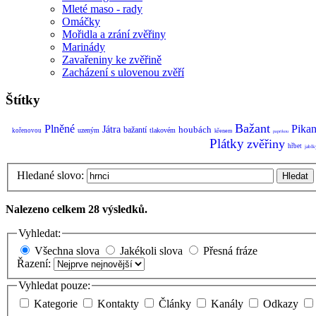
Mleté maso - rady
Omáčky
Mořidla a zrání zvěřiny
Marinády
Zavařeniny ke zvěřině
Zacházení s ulovenou zvěří
Štítky
Bažant
Plněné
Pikan
Játra
houbách
bažantí
uzeným
tlakovém
kořenovou
křenem
paprikou
Plátky
zvěřiny
hřbet
jablk
Hledané slovo:
Hledat
Nalezeno celkem 28 výsledků.
Vyhledat:
Všechna slova
Jakékoli slova
Přesná fráze
Řazení:
Vyhledat pouze:
Kategorie
Kontakty
Články
Kanály
Odkazy