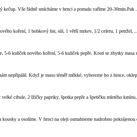
ladký kečup. Vše řádně smícháme v
hrnci
a pomalu vaříme 20-30min.Pak .
vého koření, 1 bobkový list, sůl, 1 větší mrkev, 1/2 celeru, 1 petržel, ..
le, 5-6 kuliček nového koření, 5-6 kuliček pepře. Kosti se zbytky masa
m nepřipálil. Když je maso téměř měkké, vybereme ho z hrnce, oklepe
 velké cibule, 2 lžičky papriky, špetka pepře a špetičku mletého kmínu, 2
 na kousky a osolíme. V
hrnci
na oleji osmahneme nadrobno pokrájenou ci