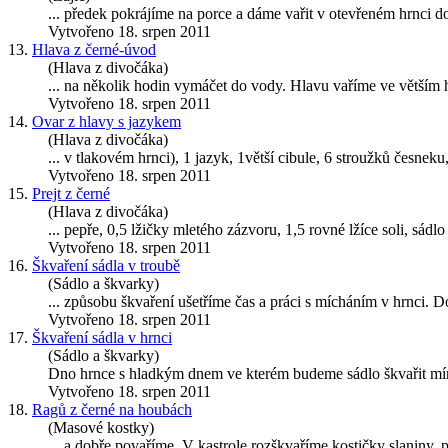
... předek pokrájíme na porce a dáme vařit v otevřeném
hrnci
do
Vytvořeno 18. srpen 2011
13.
Hlava z černé-úvod
(Hlava z divočáka)
... na několik hodin vymáčet do vody. Hlavu vaříme ve větším
Vytvořeno 18. srpen 2011
14.
Ovar z hlavy s jazykem
(Hlava z divočáka)
... v tlakovém
hrnci
), 1 jazyk, 1větší cibule, 6 stroužků česnek
Vytvořeno 18. srpen 2011
15.
Prejt z černé
(Hlava z divočáka)
... pepře, 0,5 lžičky mletého zázvoru, 1,5 rovné lžíce soli, sá
Vytvořeno 18. srpen 2011
16.
Škvaření sádla v troubě
(Sádlo a škvarky)
... způsobu škvaření ušetříme čas a práci s mícháním v
hrnci
. D
Vytvořeno 18. srpen 2011
17.
Škvaření sádla v hrnci
(Sádlo a škvarky)
Dno hrnce s hladkým dnem ve kterém budeme sádlo škvařit mírn
Vytvořeno 18. srpen 2011
18.
Ragů z černé na houbách
(Masové kostky)
... a dobře povaříme. V kastrole rozškvaříme kostičky slaniny