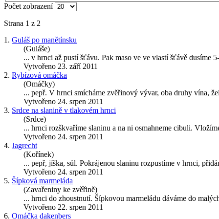
Počet zobrazení
Strana 1 z 2
1.
Guláš po manětínsku
(Guláše)
... v
hrnci
až pustí šťávu. Pak maso ve ve vlastí šťávě dusíme 
Vytvořeno 23. září 2011
2.
Rybízová omáčka
(Omáčky)
... pepř. V
hrnci
smícháme zvěřinový vývar, oba druhy vína, žela
Vytvořeno 24. srpen 2011
3.
Srdce na slanině v tlakovém hrnci
(Srdce)
...
hrnci
rozškvaříme slaninu a na ni osmahneme cibuli. Vložíme
Vytvořeno 24. srpen 2011
4.
Jagrecht
(Kořínek)
... pepř, jíška, sůl. Pokrájenou slaninu rozpustíme v
hrnci
, přid
Vytvořeno 24. srpen 2011
5.
Šípková marmeláda
(Zavařeniny ke zvěřině)
...
hrnci
do zhoustnutí. Šípkovou marmeládu dáváme do malých 
Vytvořeno 22. srpen 2011
6.
Omáčka dakenbers