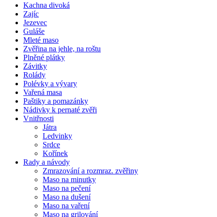
Kachna divoká
Zajíc
Jezevec
Guláše
Mleté maso
Zvěřina na jehle, na roštu
Plněné plátky
Závitky
Rolády
Polévky a vývary
Vařená masa
Paštiky a pomazánky
Nádivky k pernaté zvěři
Vnitřnosti
Játra
Ledvinky
Srdce
Kořínek
Rady a návody
Zmrazování a rozmraz. zvěřiny
Maso na minutky
Maso na pečení
Maso na dušení
Maso na vaření
Maso na grilování