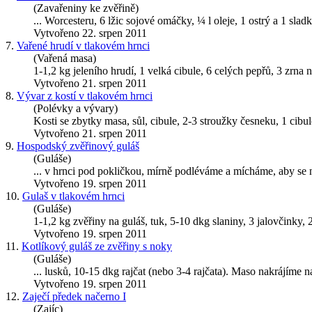
(Zavařeniny ke zvěřině)
... Worcesteru, 6 lžic sojové omáčky, ¼ l oleje, 1 ostrý a 1 s
Vytvořeno 22. srpen 2011
7.
Vařené hrudí v tlakovém hrnci
(Vařená masa)
1-1,2 kg jeleního hrudí, 1 velká cibule, 6 celých pepřů, 3 zrna no
Vytvořeno 21. srpen 2011
8.
Vývar z kostí v tlakovém hrnci
(Polévky a vývary)
Kosti se zbytky masa, sůl, cibule, 2-3 stroužky česneku, 1 cibu
Vytvořeno 21. srpen 2011
9.
Hospodský zvěřinový guláš
(Guláše)
... v
hrnci
pod pokličkou, mírně podléváme a mícháme, aby se ná
Vytvořeno 19. srpen 2011
10.
Gulaš v tlakovém hrnci
(Guláše)
1-1,2 kg zvěřiny na guláš, tuk, 5-10 dkg slaniny, 3 jalovčinky, 2
Vytvořeno 19. srpen 2011
11.
Kotlíkový guláš ze zvěřiny s noky
(Guláše)
... lusků, 10-15 dkg rajčat (nebo 3-4 rajčata). Maso nakrájíme
Vytvořeno 19. srpen 2011
12.
Zaječí předek načerno I
(Zajíc)