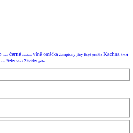
černé
Kachna
víně
omáčka
ě
žampiony
játry
Ragů
prsíčka
hrnci
mandlemi
Dušené
řízky
Závitky
a
grilu
Mleté
kýta