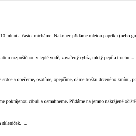
5-10 minut a často mícháme. Nakonec přidáme mletou papriku (nebo gul
tinu rozpuštěnou v teplé vodě, zavařený rybíz, mletý pepř a trochu ...
 srdce a opečeme, osolíme, opepříme, dáme trošku drceného kmínu, po
áme pokrájenou cibuli a osmahneme. Přidáme na jemno nakrájené očištěn
skleniček. ...