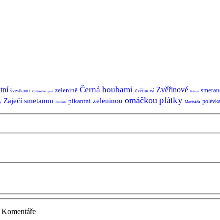
Černá
houbami
tní
Zvěřinové
zelenině
smetan
švestkami
Zvěřinová
kořenové
Pečená
guláš
plátky
omáčkou
Zaječí
smetanou
zeleninou
pikantní
polévk
Marináda
y
Bažantí
Komentáře