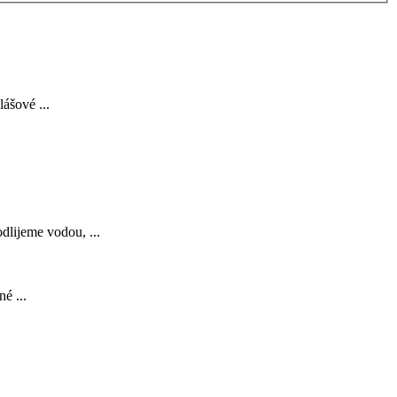
ášové ...
dlijeme vodou, ...
é ...