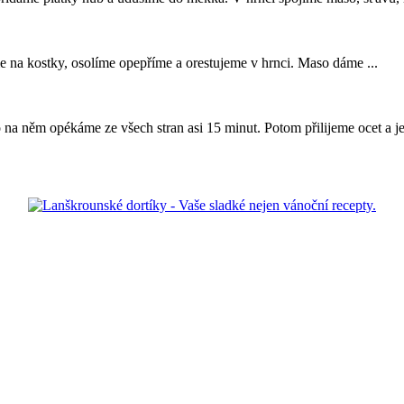
jíme na kostky, osolíme opepříme a orestujeme v
hrnci
. Maso dáme ...
na něm opékáme ze všech stran asi 15 minut. Potom přilijeme ocet a ješ