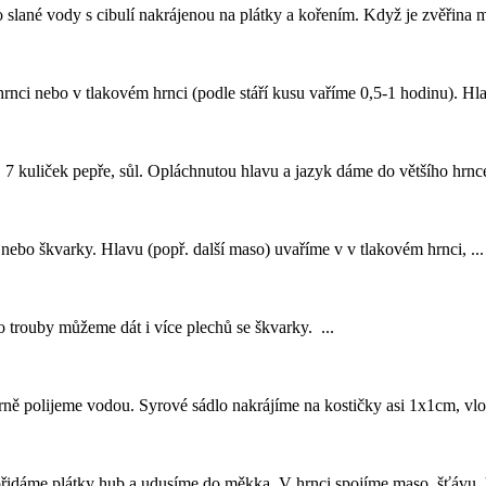
 slané vody s cibulí nakrájenou na plátky a kořením. Když je zvěřina m
hrnci
nebo v tlakovém
hrnci
(podle stáří kusu vaříme 0,5-1 hodinu). Hl
u, 7 kuliček pepře, sůl. Opláchnutou hlavu a jazyk dáme do většího hrnc
dlo nebo škvarky. Hlavu (popř. další maso) uvaříme v v tlakovém
hrnci
, ...
o trouby můžeme dát i více plechů se škvarky. ...
ě polijeme vodou. Syrové sádlo nakrájíme na kostičky asi 1x1cm, vlož
, přidáme plátky hub a udusíme do měkka. V
hrnci
spojíme maso, šťávu, h