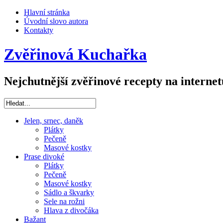
Hlavní stránka
Úvodní slovo autora
Kontakty
Zvěřinová Kuchařka
Nejchutnější zvěřinové recepty na internet
Jelen, srnec, daněk
Plátky
Pečeně
Masové kostky
Prase divoké
Plátky
Pečeně
Masové kostky
Sádlo a škvarky
Sele na rožni
Hlava z divočáka
Bažant