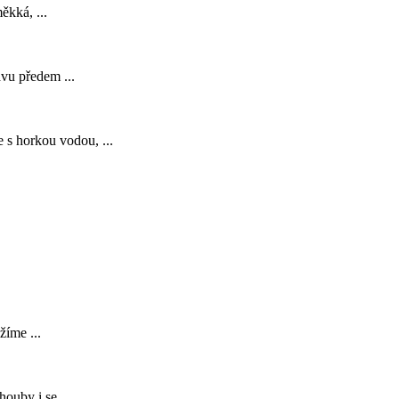
ěkká, ...
avu předem ...
e s horkou vodou, ...
íme ...
ouby i se ...