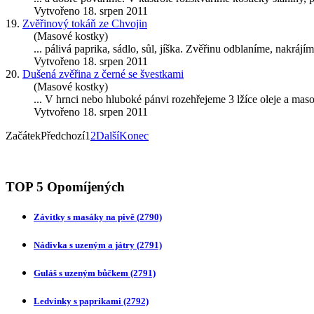
Vytvořeno 18. srpen 2011
19.
Zvěřinový tokáň ze Chvojin
(Masové kostky)
... pálivá paprika, sádlo, sůl, jíška. Zvěřinu odblaníme, nakrá
Vytvořeno 18. srpen 2011
20.
Dušená zvěřina z černé se švestkami
(Masové kostky)
... V
hrnci
nebo hluboké pánvi rozehřejeme 3 lžíce oleje a maso 
Vytvořeno 18. srpen 2011
Začátek
Předchozí
1
2
Další
Konec
TOP 5 Opomíjených
Závitky s masáky na pivě
(2790)
Nádivka s uzeným a játry
(2791)
Guláš s uzeným bůčkem
(2791)
Ledvinky s paprikami
(2792)