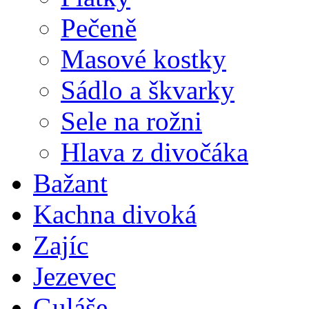
Pečeně
Masové kostky
Sádlo a škvarky
Sele na rožni
Hlava z divočáka
Bažant
Kachna divoká
Zajíc
Jezevec
Guláše