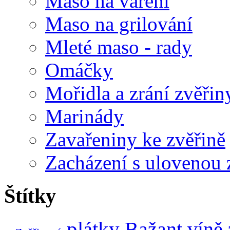
Maso na vaření
Maso na grilování
Mleté maso - rady
Omáčky
Mořidla a zrání zvěřin
Marinády
Zavařeniny ke zvěřině
Zacházení s ulovenou 
Štítky
plátky
Bažant
víně