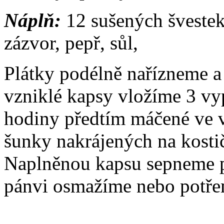
Náplň:
12 sušených švestek
zázvor, pepř, sůl,
Plátky podélně nařízneme a
vzniklé kapsy vložíme 3 vy
hodiny předtím máčené ve v
šunky nakrájených na kosti
Naplněnou kapsu sepneme p
pánvi osmažíme nebo potře