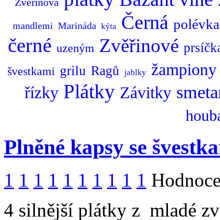
Zvěřinová
Černá
polévka
mandlemi
Marináda
kýta
černé
Zvěřinové
prsíčk
uzeným
žampiony
grilu
Ragů
švestkami
jablky
Plátky
smeta
řízky
Závitky
houb
Plněné kapsy se švestk
1
1
1
1
1
1
1
1
1
1
Hodnocen
4 silnější plátky z mladé zvě