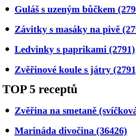
Guláš s uzeným bůčkem
(279
Závitky s masáky na pivě
(27
Ledvinky s paprikami
(2791)
Zvěřinové koule s játry
(2791
TOP 5 receptů
Zvěřina na smetaně (svíčkov
Marináda divočina
(36426)