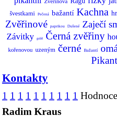
řízky
pikantní
ját
Ragů
Zvěřinová
Kachna
bažantí
h
švestkami
Pečená
Zvěřinové
Zaječí
s
paprikou
Dušené
zvěřiny
Černá
Závitky
ho
guláš
černé
omá
uzeným
kořenovou
Bažantí
Pikant
Kontakty
1
1
1
1
1
1
1
1
1
1
Hodnocen
Radim Kraus