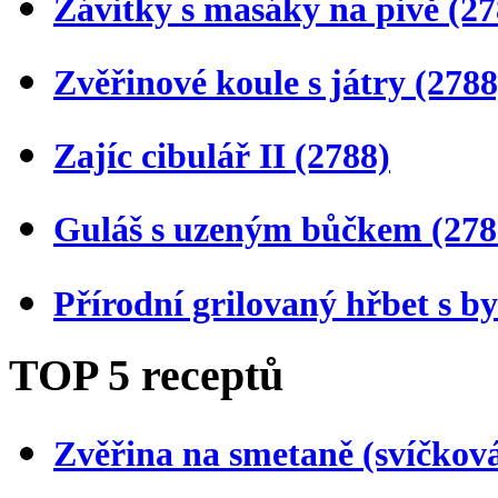
Závitky s masáky na pivě
(27
Zvěřinové koule s játry
(2788
Zajíc cibulář II
(2788)
Guláš s uzeným bůčkem
(278
Přírodní grilovaný hřbet s 
TOP 5 receptů
Zvěřina na smetaně (svíčkov