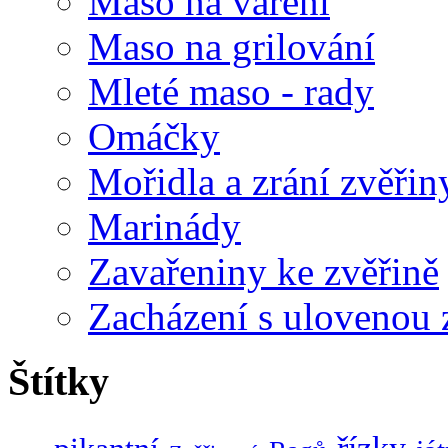
Maso na vaření
Maso na grilování
Mleté maso - rady
Omáčky
Mořidla a zrání zvěřin
Marinády
Zavařeniny ke zvěřině
Zacházení s ulovenou 
Štítky