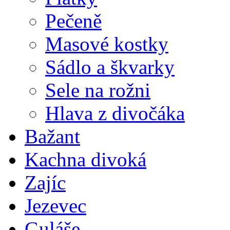
Pečeně
Masové kostky
Sádlo a škvarky
Sele na rožni
Hlava z divočáka
Bažant
Kachna divoká
Zajíc
Jezevec
Guláše