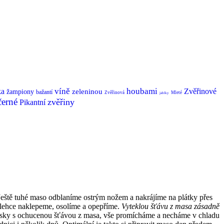
víně
houbami
ka
Zvěřinové
zeleninou
žampiony
bažantí
Zvěřinová
Mleté
jablky
černé
zvěřiny
Pikantní
Ještě tuhé maso odblaníme ostrým nožem a nakrájíme na plátky přes
o lehce naklepeme, osolíme a opepříme.
Vyteklou šťávu z masa zásadně
misky s ochucenou šťávou z masa, vše promícháme a necháme v chladu