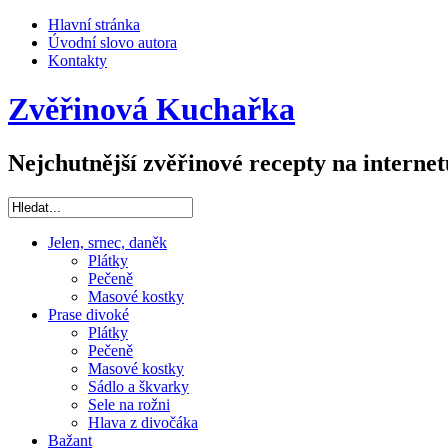
Hlavní stránka
Úvodní slovo autora
Kontakty
Zvěřinová Kuchařka
Nejchutnější zvěřinové recepty na internet
Jelen, srnec, daněk
Plátky
Pečeně
Masové kostky
Prase divoké
Plátky
Pečeně
Masové kostky
Sádlo a škvarky
Sele na rožni
Hlava z divočáka
Bažant