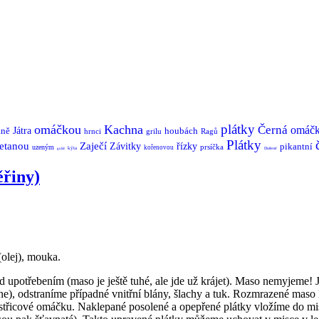
plátky
omáčkou
Kachna
Černá
omáč
aně
Játra
houbách
hrnci
grilu
Ragů
Plátky
etanou
Zaječí
Závitky
řízky
pikantní
prsíčka
uzeným
kořenovou
kýta
Dušené
guláš
ěřiny)
(olej), mouka.
upotřebením (maso je ještě tuhé, ale jde už krájet). Maso nemyjeme! 
ne), odstraníme případné vnitřní blány, šlachy a tuk. Rozmrazené mas
ústřicové omáčku. Naklepané posolené a opepřené plátky vložíme do 