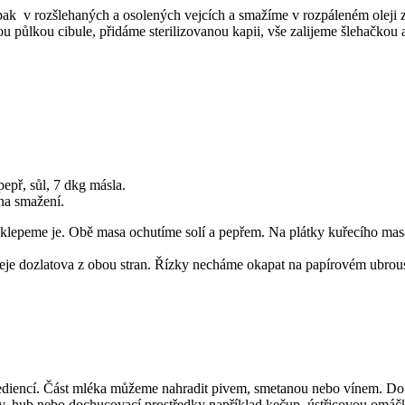
ak v rozšlehaných a osolených vejcích a smažíme v rozpáleném oleji 
u půlkou cibule, přidáme sterilizovanou kapii, vše zalijeme šlehačkou
epř, sůl, 7 dkg másla.
 na smažení.
ozklepeme je. Obě masa ochutíme solí a pepřem. Na plátky kuřecího mas
eje dozlatova z obou stran. Řízky necháme okapat na papírovém ubrou
rediencí. Část mléka můžeme nahradit pivem, smetanou nebo vínem. Do 
iny, hub nebo dochucovací prostředky například kečup, ústřicovou omá