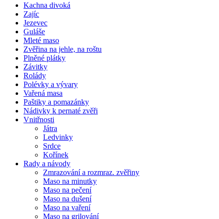
Kachna divoká
Zajíc
Jezevec
Guláše
Mleté maso
Zvěřina na jehle, na roštu
Plněné plátky
Závitky
Rolády
Polévky a vývary
Vařená masa
Paštiky a pomazánky
Nádivky k pernaté zvěři
Vnitřnosti
Játra
Ledvinky
Srdce
Kořínek
Rady a návody
Zmrazování a rozmraz. zvěřiny
Maso na minutky
Maso na pečení
Maso na dušení
Maso na vaření
Maso na grilování