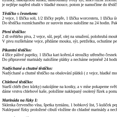
je nejlépe napřed obalit v hladké mouce, potom je namočíme do těstí
Těstíčko s česnekem:
2 vejce, 1 lžička soli, 1/2 lžičky pepře, 1 lžička worcesteru, 1 lžička
Do těstíčka rozmíchaného ze surovin maso naložíme na 24 hodin. Pak
Pivní těstíčko:
2 dl světlého piva, 2 vejce, sůl, pepř, olej na smažení, polohrubá mou
V pivu rozšleháme vejce, přidáme mouku, sýr, petrželku, ochutíme p
Pikantní těstíčko:
4 lžíce pálivé papriky, 1 lžička kari koření,4 stroužky utřeného česne
Do připravené marinády naložíme plátky a necháme nejméně 24 hodi
Nadýchané a chutné těstíčko:
Nadýchané a chutné těstíčko na obalování plátků ( z vejce, hladké mo
Chlebové těstíčko:
Starší chléb (bez kůrky) nakrájíme na kostky, a v míse pokapeme svět
dáme vrstvu chlebové kaše, položíme naklepaný osolený řízek a pom
Marináda na řízky I:
Sklenka červeného vína, špetka tymiánu, 1 bobkový list, 5 kuliček pep
Naklepané řízky proložené cibulí vložíme do chladné marinády a nec