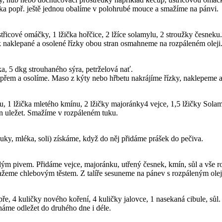
čka popř. ještě jednou obalíme v polohrubé mouce a smažíme na pánvi.
 ústřicové omáčky, 1 lžička hořčice, 2 lžíce solamylu, 2 stroužky česneku.
 naklepané a osolené řízky obou stran osmahneme na rozpáleném oleji
ka, 5 dkg strouhaného sýra, petrželová nať.
epřem a osolíme. Maso z kýty nebo hřbetu nakrájíme řízky, naklepeme 
ku, 1 lžička mletého kmínu, 2 lžičky majoránky4 vejce, 1,5 lžičky Solam
n uležet. Smažíme v rozpáleném tuku.
uky, mléka, soli) získáme, když do něj přidáme prášek do pečiva.
lým pivem. Přidáme vejce, majoránku, utřený česnek, kmín, sůl a vše r
ažeme chlebovým těstem. Z talíře sesuneme na pánev s rozpáleným ole
ře, 4 kuličky nového koření, 4 kuličky jalovce, 1 nasekaná cibule, sůl.
háme odležet do druhého dne i déle.