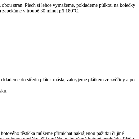
z obou stran. Plech si lehce vymažeme, poklademe půlkou na kolečky
 a zapékáme v troubě 30 minut při 180°C.
a klademe do středu plátek másla, zakryjeme plátkem ze zvěřiny a po
sku.
hotového těstíčka můžeme přimíchat nakrájenou pažitku či jiné
čku, sojovou omáčku, čili omáčku nebo různé hotové marinády. Plátky