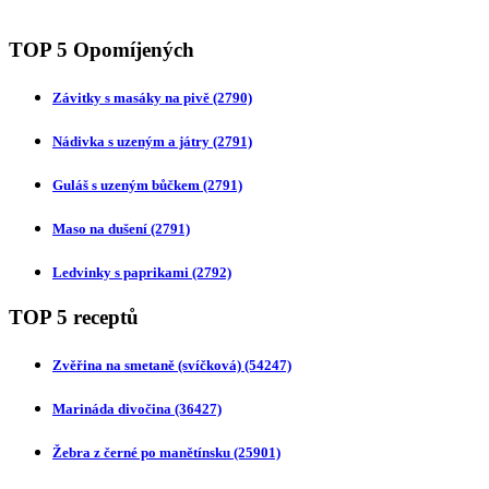
TOP 5 Opomíjených
Závitky s masáky na pivě
(2790)
Nádivka s uzeným a játry
(2791)
Guláš s uzeným bůčkem
(2791)
Maso na dušení
(2791)
Ledvinky s paprikami
(2792)
TOP 5 receptů
Zvěřina na smetaně (svíčková)
(54247)
Marináda divočina
(36427)
Žebra z černé po manětínsku
(25901)