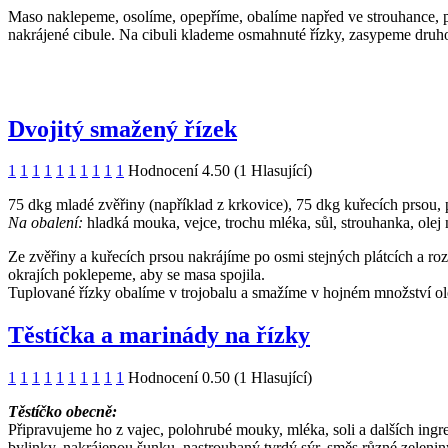
Maso naklepeme, osolíme, opepříme, obalíme napřed ve strouhance, p
nakrájené cibule. Na cibuli klademe osmahnuté řízky, zasypeme druho
Dvojitý smažený řízek
1
1
1
1
1
1
1
1
1
1
Hodnocení 4.50 (1 Hlasující)
75 dkg mladé zvěřiny (například z krkovice), 75 dkg kuřecích prsou, p
Na obalení:
hladká mouka, vejce, trochu mléka, sůl, strouhanka, olej
Ze zvěřiny a kuřecích prsou nakrájíme po osmi stejných plátcích a r
okrajích poklepeme, aby se masa spojila.
Tuplované řízky obalíme v trojobalu a smažíme v hojném množství ol
Těstíčka a marinády na řízky
1
1
1
1
1
1
1
1
1
1
Hodnocení 0.50 (1 Hlasující)
Těstíčko obecně:
Připravujeme ho z vajec, polohrubé mouky, mléka, soli a dalších ing
bylinky, nakrájenou šunku, nastrouhaný tvrdý sýr, směs různé zelen