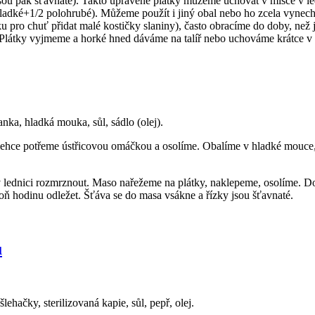
jsou pak šťavnaté). Takto upravené plátky můžeme uchovat v misce v ledn
ladké+1/2 polohrubé). Můžeme použít i jiný obal nebo ho zcela vynech
 pro chuť přidat malé kostičky slaniny), často obracíme do doby, než 
. Plátky vyjmeme a horké hned dáváme na talíř nebo uchováme krátce v 
nka, hladká mouka, sůl, sádlo (olej).
lehce potřeme ústřicovou omáčkou a osolíme. Obalíme v hladké mouce, 
ednici rozmrznout. Maso nařežeme na plátky, naklepeme, osolíme. Do
ň hodinu odležet. Šťáva se do masa vsákne a řízky jsou šťavnaté.
u
lehačky, sterilizovaná kapie, sůl, pepř, olej.