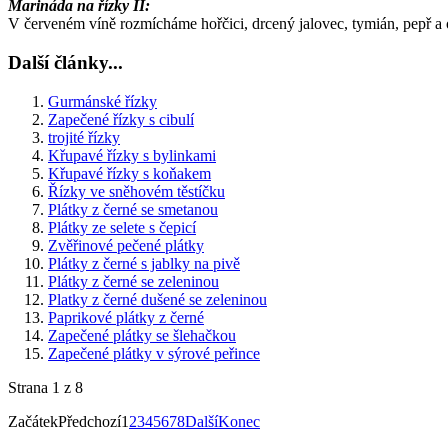
Marináda na řízky II:
V červeném víně rozmícháme hořčici, drcený jalovec, tymián, pepř a 
Další články...
Gurmánské řízky
Zapečené řízky s cibulí
trojité řízky
Křupavé řízky s bylinkami
Křupavé řízky s koňakem
Řízky ve sněhovém těstíčku
Plátky z černé se smetanou
Plátky ze selete s čepicí
Zvěřinové pečené plátky
Plátky z černé s jablky na pivě
Plátky z černé se zeleninou
Platky z černé dušené se zeleninou
Paprikové plátky z černé
Zapečené plátky se šlehačkou
Zapečené plátky v sýrové peřince
Strana 1 z 8
Začátek
Předchozí
1
2
3
4
5
6
7
8
Další
Konec