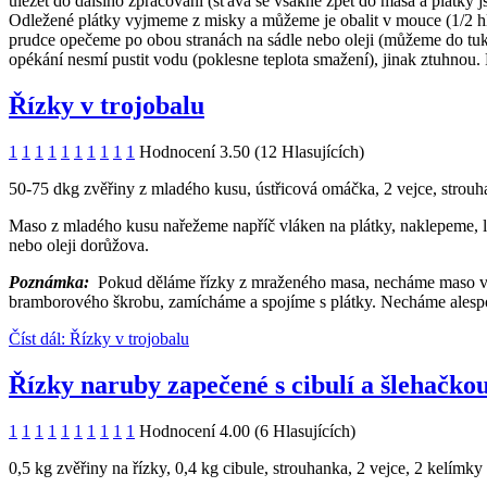
uležet do dalšího zpracování (šťáva se vsákne zpět do masa a plátky 
Odležené plátky vyjmeme z misky a můžeme je obalit v mouce (1/2 h
prudce opečeme po obou stranách na sádle nebo oleji (můžeme do tuku
opékání nesmí pustit vodu (poklesne teplota smažení), jinak ztuhnou
Řízky v trojobalu
1
1
1
1
1
1
1
1
1
1
Hodnocení 3.50 (12 Hlasujících)
50-75 dkg zvěřiny z mladého kusu, ústřicová omáčka, 2 vejce, strouha
Maso z mladého kusu nařežeme napříč vláken na plátky, naklepeme, 
nebo oleji dorůžova.
Poznámka:
Pokud děláme řízky z mraženého masa, necháme maso v l
bramborového škrobu, zamícháme a spojíme s plátky. Necháme alespo
Číst dál: Řízky v trojobalu
Řízky naruby zapečené s cibulí a šlehačko
1
1
1
1
1
1
1
1
1
1
Hodnocení 4.00 (6 Hlasujících)
0,5 kg zvěřiny na řízky, 0,4 kg cibule, strouhanka, 2 vejce, 2 kelímky š