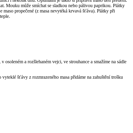
ici i několik dnů. Optimální je takto si připravit maso den předem.
at. Mouku může smíchat se sladkou nebo pálivou paprikou. Plátky
je maso propečené (z masa nevytéká krvavá šťáva). Plátky při
teple.
v osoleném a rozšlehaném vejci, ve strouhance a smažíme na sádle
 vyteklé šťávy z rozmrazeného masa přidáme na zahuštění trošku