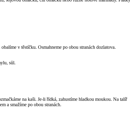
.
a obalíme v těstíčku. Osmahneme po obou stranách dozlatova.
ylu, sůl.
ozmačkáme na kaši. Je-li řídká, zahustíme hladkou moukou. Na talíř
jem a smažíme po obou stranách.