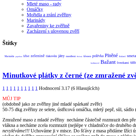
Mleté maso - rady
Omáčky
Mořidla a zrání zvěřiny
Marinády
Zavařeniny ke zvěřině
Zacházení s ulovenou zvěří
Štítky
Plněné
zelenině
smet
játry
polévka
tlakovém
hřbet
Marináda
mandlemi
křenem
Bažantí
paprikou
Pečená
Bažant
sm
švestkami
kořenové
Minutkové plátky z černé (ze zmražené zv
1
1
1
1
1
1
1
1
1
1
Hodnocení 3.17 (6 Hlasujících)
MŮJ TIP
(obdobně jako ze zvěřiny jiné mladé spárkaté zvěře)
50-75 dkg zvěřiny ze selete, ústřicová omáčka, mletý pepř, sůl, sádlo 
Zmražené maso z mladé zvěřiny necháme částečně rozmrazit den před 
vlákna a necháme zcela rozmrazit (nejlépe v chladničce do druhého d
nevyléváme!!!
Uchováme ji v misce. Do šťávy z masa přidáme lžíci 