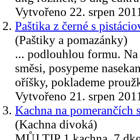
Vytvořeno 22. srpen 201
2.
Paštika z černé s pistáci
(Paštiky a pomazánky)
... podlouhlou formu. Na
směsi, posypeme nasek
oříšky, poklademe proužk
Vytvořeno 21. srpen 201
3.
Kachna na pomerančích 
(Kachna divoká)
MŮJ TIP 1 kachna, 7 dkg