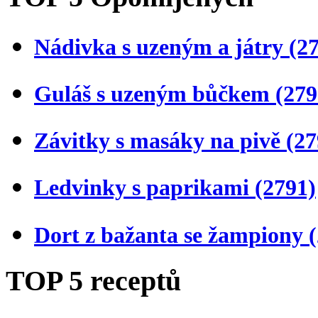
Nádivka s uzeným a játry
(2
Guláš s uzeným bůčkem
(279
Závitky s masáky na pivě
(27
Ledvinky s paprikami
(2791)
Dort z bažanta se žampiony
TOP 5 receptů