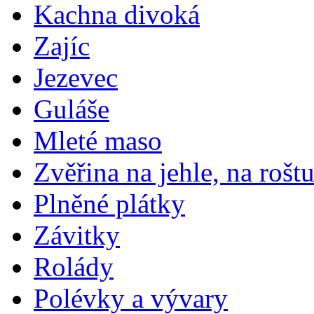
Kachna divoká
Zajíc
Jezevec
Guláše
Mleté maso
Zvěřina na jehle, na rošt
Plněné plátky
Závitky
Rolády
Polévky a vývary