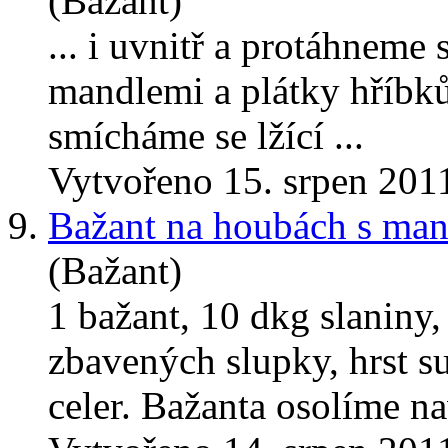
(Bažant)
... i uvnitř a protáhneme
mandlemi
a plátky hříbk
smícháme se lžící ...
Vytvořeno 15. srpen 201
9.
Bažant na houbách s ma
(Bažant)
1 bažant, 10 dkg slaniny,
zbavených slupky, hrst s
celer. Bažanta osolíme nav