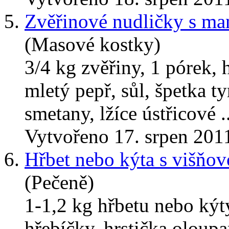
5.
Zvěřinové nudličky s ma
(Masové kostky)
3/4 kg zvěřiny, 1 pórek, 
mletý pepř, sůl, špetka t
smetany, lžíce ústřicové ..
Vytvořeno 17. srpen 201
6.
Hřbet nebo kýta s višňo
(Pečeně)
1-1,2 kg hřbetu nebo kýty
hřebíčky, hrstička oloupa