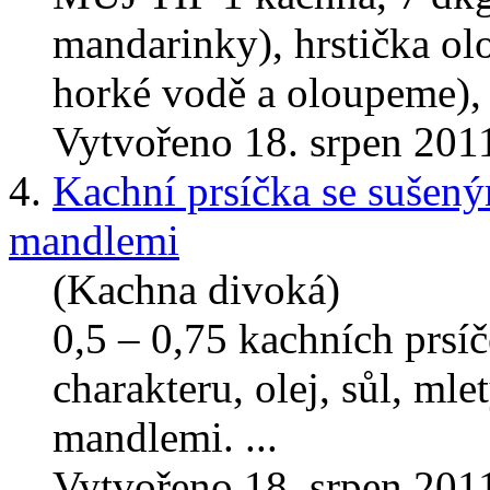
mandarinky), hrstička o
horké vodě a oloupeme), sá
Vytvořeno 18. srpen 201
4.
Kachní prsíčka se sušen
mandlemi
(Kachna divoká)
0,5 – 0,75 kachních prsí
charakteru, olej, sůl, ml
mandlemi
. ...
Vytvořeno 18. srpen 201