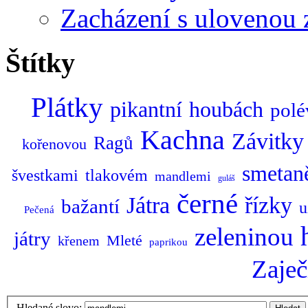
Zacházení s ulovenou 
Štítky
Plátky
pikantní
houbách
polé
Kachna
Závitky
Ragů
kořenovou
smetan
švestkami
tlakovém
mandlemi
guláš
černé
Játra
řízky
bažantí
u
Pečená
zeleninou
játry
Mleté
křenem
paprikou
Zaječ
Hledané slovo: