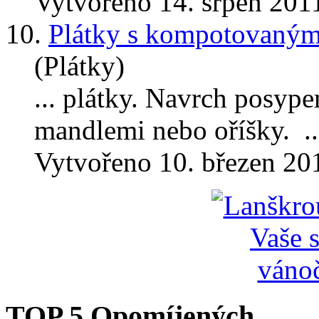
Vytvořeno 14. srpen 201
10.
Plátky s kompotovaný
(Plátky)
... plátky. Navrch posy
mandlemi
nebo oříšky. ..
Vytvořeno 10. březen 20
TOP 5 Opomíjených