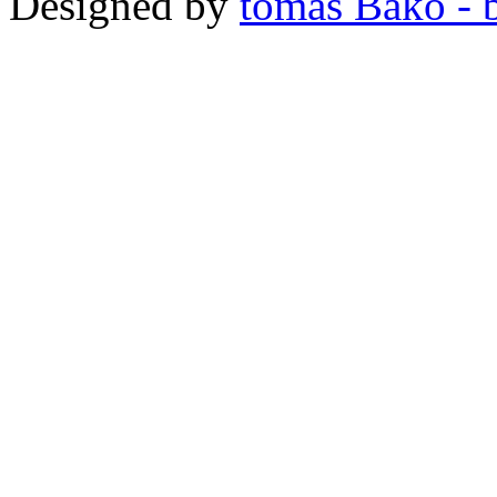
Designed by
tomas Bako - b-