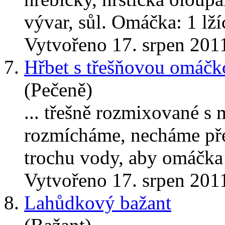
vývar, sůl. Omáčka: 1 lžíc
Vytvořeno 17. srpen 201
7.
Hřbet s třešňovou omáč
(Pečeně)
... třešně rozmixované s
rozmícháme, necháme přejít
trochu vody, aby omáčka n
Vytvořeno 17. srpen 201
8.
Lahůdkový bažant