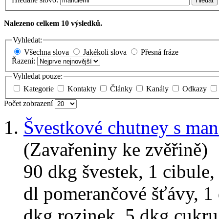
Hledat
Nalezeno celkem 10 výsledků.
Vyhledat:
Všechna slova
Jakékoli slova
Přesná fráze
Řazení:
Vyhledat pouze:
Kategorie
Kontakty
Články
Kanály
Odkazy
Počet zobrazení
1.
Švestkové chutney s ma
(Zavařeniny ke zvěřině)
90 dkg švestek, 1 cibule,
dl pomerančové šťávy, 1 
dkg rozinek, 5 dkg cukru,