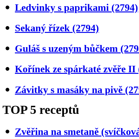
Ledvinky s paprikami
(2794)
Sekaný řízek
(2794)
Guláš s uzeným bůčkem
(279
Kořínek ze spárkaté zvěře II
Závitky s masáky na pivě
(27
TOP 5 receptů
Zvěřina na smetaně (svíčkov