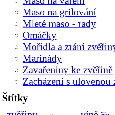
Maso na vaření
Maso na grilování
Mleté maso - rady
Omáčky
Mořidla a zrání zvěřin
Marinády
Zavařeniny ke zvěřině
Zacházení s ulovenou 
Štítky
zvěřiny
víně