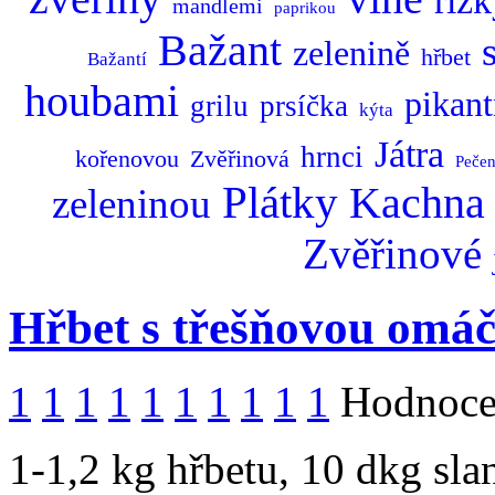
řízk
mandlemi
paprikou
Bažant
zelenině
hřbet
Bažantí
houbami
pikant
grilu
prsíčka
kýta
Játra
hrnci
kořenovou
Zvěřinová
Peče
Plátky
Kachna
zeleninou
Zvěřinové
Hřbet s třešňovou omá
1
1
1
1
1
1
1
1
1
1
Hodnocen
1-1,2 kg hřbetu, 10 dkg sla