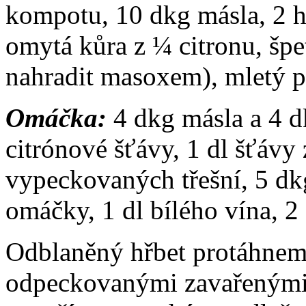
kompotu, 10 dkg másla, 2 h
omytá kůra z ¼ citronu, šp
nahradit masoxem), mletý pe
Omáčka:
4 dkg másla a 4 d
citrónové šťávy, 1 dl šťávy
vypeckovaných třešní, 5 dk
omáčky, 1 dl bílého vína, 2
Odblaněný hřbet protáhneme
odpeckovanými zavařenými 