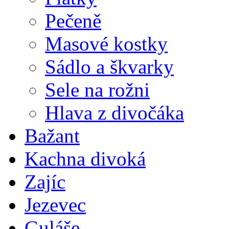
Pečeně
Masové kostky
Sádlo a škvarky
Sele na rožni
Hlava z divočáka
Bažant
Kachna divoká
Zajíc
Jezevec
Guláše