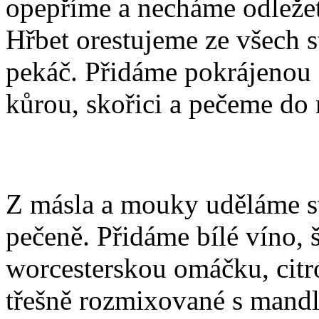
opepříme a necháme odležet
Hřbet orestujeme ze všech s
pekáč. Přidáme pokrájenou c
kůrou, skořici a pečeme d
Z másla a mouky uděláme sv
pečeně. Přidáme bílé víno,
worcesterskou omáčku, cit
třešně rozmixované s mand