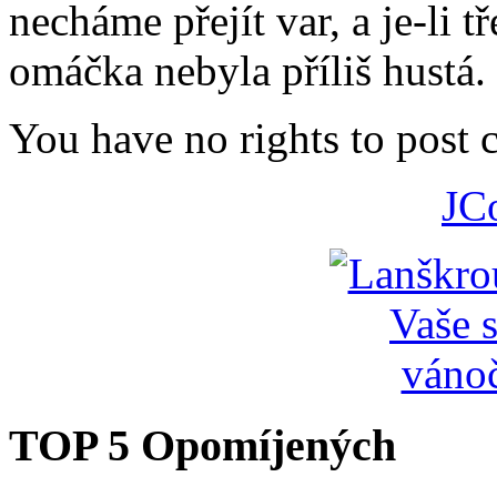
necháme přejít var, a je-li t
omáčka nebyla příliš hustá.
You have no rights to post
JC
TOP 5 Opomíjených