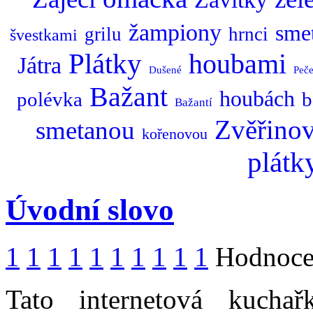
žampiony
sme
grilu
hrnci
švestkami
Plátky
houbami
Játra
Dušené
Peč
Bažant
houbách
polévka
b
Bažantí
Zvěřino
smetanou
kořenovou
plátk
Úvodní slovo
1
1
1
1
1
1
1
1
1
1
Hodnocen
Tato internetová kuchař