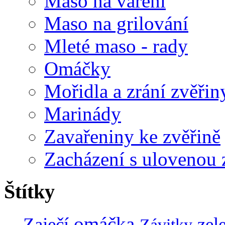
Maso na vaření
Maso na grilování
Mleté maso - rady
Omáčky
Mořidla a zrání zvěřin
Marinády
Zavařeniny ke zvěřině
Zacházení s ulovenou 
Štítky
omáčka
Zaječí
zel
Závitky