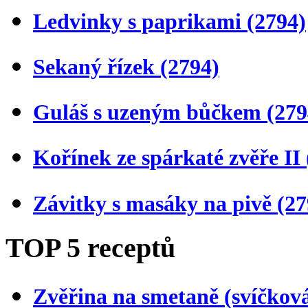
Ledvinky s paprikami
(2794)
Sekaný řízek
(2794)
Guláš s uzeným bůčkem
(279
Kořínek ze spárkaté zvěře II
Závitky s masáky na pivě
(27
TOP 5 receptů
Zvěřina na smetaně (svíčkov