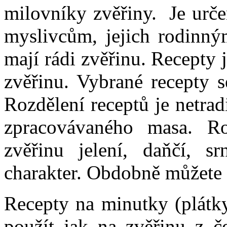
milovníky zvěřiny. Je urč
myslivcům, jejich rodinným
mají rádi zvěřinu. Recepty
zvěřinu. Vybrané recepty s
Rozdělení receptů je netrad
zpracovávaného masa. Ro
zvěřinu jelení, daňčí, 
charakter. Obdobně můžete 
Recepty na minutky (plátky
použít jak na zvěřinu z če