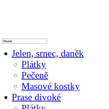
Jelen, srnec, daněk
Plátky
Pečeně
Masové kostky
Prase divoké
Plátky