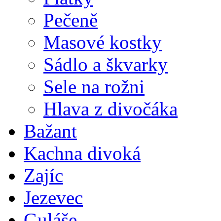
Pečeně
Masové kostky
Sádlo a škvarky
Sele na rožni
Hlava z divočáka
Bažant
Kachna divoká
Zajíc
Jezevec
Guláše