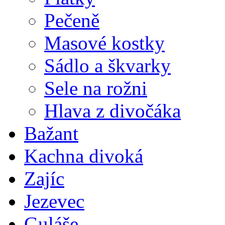
Pečeně
Masové kostky
Sádlo a škvarky
Sele na rožni
Hlava z divočáka
Bažant
Kachna divoká
Zajíc
Jezevec
Guláše