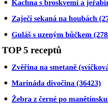
Kachna s broskvemi a jeřab
Zaječí sekaná na houbách
(2
Guláš s uzeným bůčkem
(278
TOP 5 receptů
Zvěřina na smetaně (svíčkov
Marináda divočina
(36423)
Žebra z černé po manětínsk