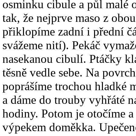
osminku cibule a půl malé 
tak, že nejprve maso z obo
přiklopíme zadní i přední č
svážeme nití). Pekáč vyma
nasekanou cibulí. Ptáčky 
těsně vedle sebe. Na povrch
poprášíme trochou hladké 
a dáme do trouby vyhřáté na
hodiny. Potom je otočíme a
výpekem doměkka. Upečené