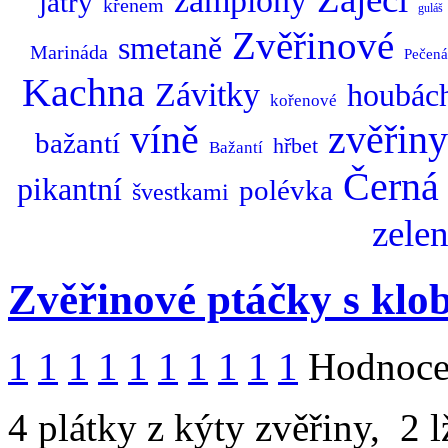
žampiony
játry
křenem
guláš
Zvěřinové
smetaně
Marináda
Pečená
Kachna
Závitky
houbác
kořenové
zvěřiny
víně
bažantí
hřbet
Bažantí
Černá
pikantní
polévka
švestkami
zele
Zvěřinové ptáčky s klo
1
1
1
1
1
1
1
1
1
1
Hodnocen
4 plátky z kýty zvěřiny, 2 l