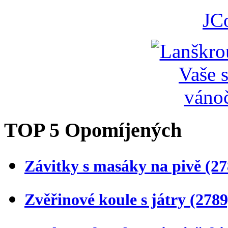
JC
TOP 5 Opomíjených
Závitky s masáky na pivě
(27
Zvěřinové koule s játry
(2789