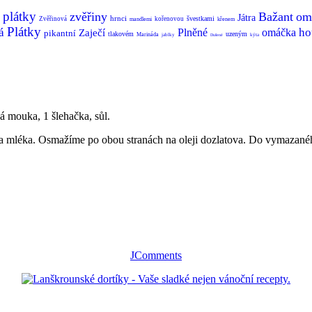
plátky
zvěřiny
Bažant
om
Játra
hrnci
švestkami
Zvěřinová
kořenovou
mandlemi
křenem
Plátky
á
ho
Plněné
omáčka
Zaječí
pikantní
tlakovém
uzeným
Marináda
jablky
kýta
Dušené
á mouka, 1 šlehačka, sůl.
y a mléka. Osmažíme po obou stranách na oleji dozlatova. Do vymazan
JComments