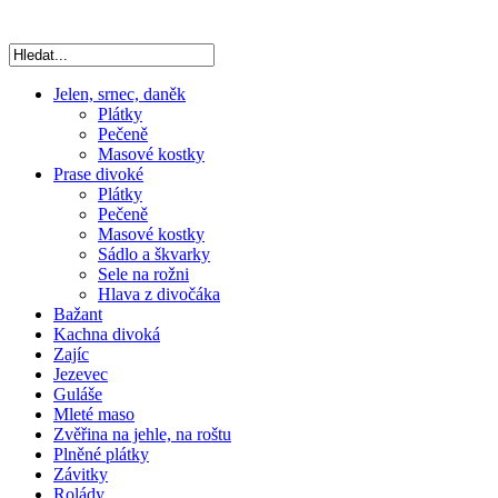
Jelen, srnec, daněk
Plátky
Pečeně
Masové kostky
Prase divoké
Plátky
Pečeně
Masové kostky
Sádlo a škvarky
Sele na rožni
Hlava z divočáka
Bažant
Kachna divoká
Zajíc
Jezevec
Guláše
Mleté maso
Zvěřina na jehle, na roštu
Plněné plátky
Závitky
Rolády