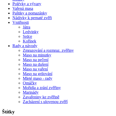
Polévky a vývary
Vařená masa
Paštiky a pomazánky
Nádivky k pernaté zvěři
Vnitřnosti
Játra
Ledvinky
Srdce
Kořínek
Rady a návody
Zmrazování a rozmraz. zvěřiny
Maso na minutky
Maso na pečení
Maso na dušení
Maso na vaření
Maso na grilování
Mleté maso - rady
Omáčky
Mořidla a zrání zvěřiny
Marinády
Zavařeniny ke zvěřině
Zacházení s ulovenou zvěří
Štítky