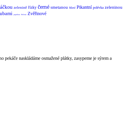
černé
áčkou
Pikantní
smetanou
zeleninou
zelenině
řízky
polévka
Mleté
ubami
Zvěřinové
paprikou
Pečená
ého pekáče naskládáme osmažené plátky, zasypeme je sýrem a