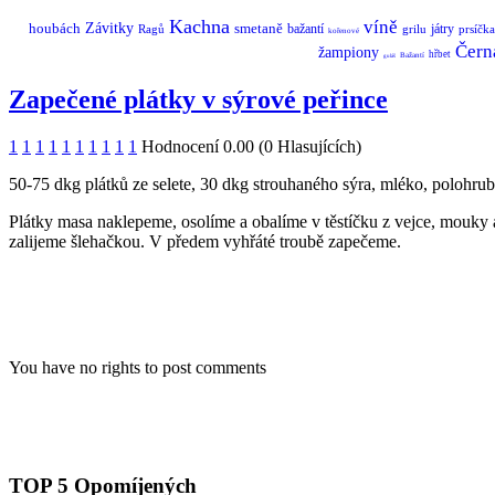
Kachna
víně
houbách
Závitky
smetaně
bažantí
játry
Ragů
grilu
prsíčka
kořenové
Čern
žampiony
hřbet
Bažantí
guláš
Zapečené plátky v sýrové peřince
1
1
1
1
1
1
1
1
1
1
Hodnocení 0.00 (0 Hlasujících)
50-75 dkg plátků ze selete, 30 dkg strouhaného sýra, mléko, polohrub
Plátky masa naklepeme, osolíme a obalíme v těstíčku z vejce, mouk
zalijeme šlehačkou. V předem vyhřáté troubě zapečeme.
You have no rights to post comments
TOP 5 Opomíjených