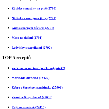
Závitky s masáky na pivě
(2790)
Nádivka s uzeným a játry
(2791)
Guláš s uzeným bůčkem
(2791)
Maso na dušení
(2791)
Ledvinky s paprikami
(2792)
TOP 5 receptů
Zvěřina na smetaně (svíčková)
(54247)
Marináda divočina
(36427)
Žebra z černé po manětínsku
(25901)
Zrání zvěřiny obecně
(25638)
Pajšl na smetaně
(24115)