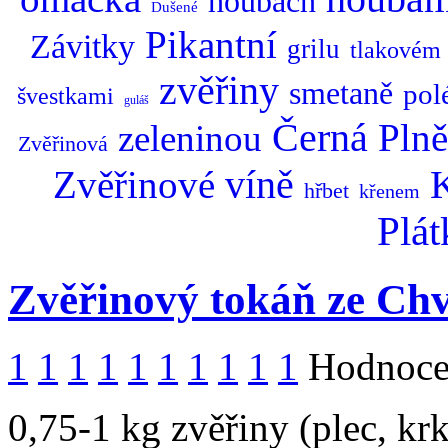
houbách
Dušené
Pikantní
Závitky
grilu
tlakovém
zvěřiny
smetaně
pol
švestkami
guláš
Černá
Pln
zeleninou
Zvěřinová
Zvěřinové
víně
hřbet
křenem
Plát
Zvěřinový tokáň ze Chv
1
1
1
1
1
1
1
1
1
1
Hodnocen
0,75-1 kg zvěřiny (plec, krk