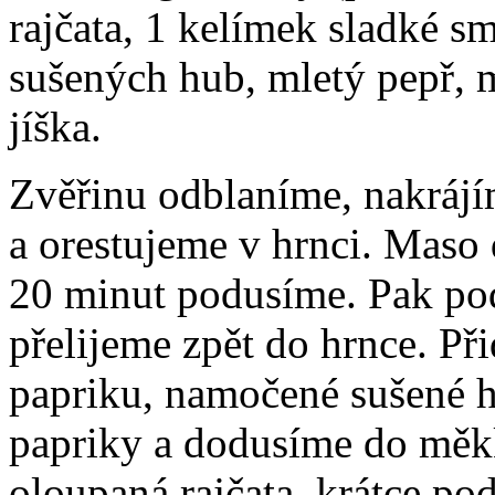
rajčata, 1 kelímek sladké 
sušených hub, mletý pepř, ml
jíška.
Zvěřinu odblaníme, nakrájí
a orestujeme v hrnci. Maso
20 minut podusíme. Pak po
přelijeme zpět do hrnce. P
papriku, namočené sušené h
papriky a dodusíme do měk
oloupaná rajčata, krátce p