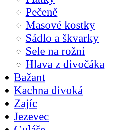
Pečeně
Masové kostky
Sádlo a škvarky
Sele na rožni
Hlava z divočáka
Bažant
Kachna divoká
Zajíc
Jezevec
Guláše