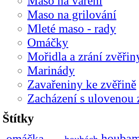
Maso na vaření
Maso na grilování
Mleté maso - rady
Omáčky
Mořidla a zrání zvěřin
Marinády
Zavařeniny ke zvěřině
Zacházení s ulovenou 
Štítky
omáčka
houbam