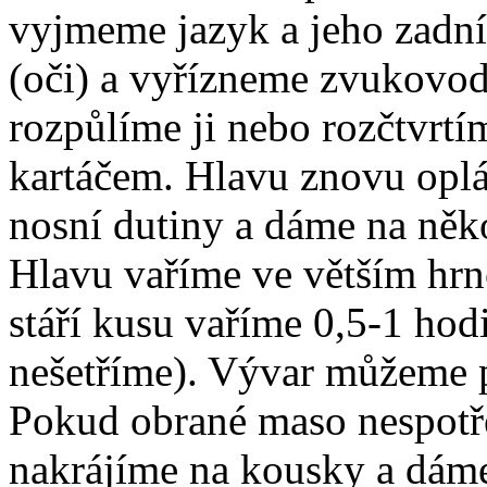
vyjmeme jazyk a jeho zadní
(oči) a vyřízneme zvukovody
rozpůlíme ji nebo rozčtvr
kartáčem. Hlavu znovu opl
nosní dutiny a dáme na něk
Hlavu vaříme ve větším hrn
stáří kusu vaříme 0,5-1 hod
nešetříme). Vývar můžeme p
Pokud obrané maso nespotř
nakrájíme na kousky a dám