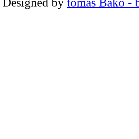
Designed by
tomas Bako - b-