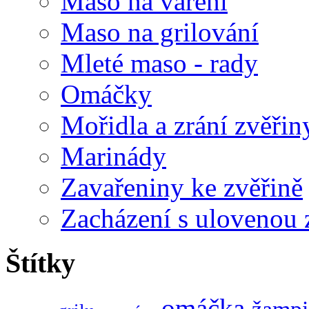
Maso na vaření
Maso na grilování
Mleté maso - rady
Omáčky
Mořidla a zrání zvěřin
Marinády
Zavařeniny ke zvěřině
Zacházení s ulovenou 
Štítky
omáčka