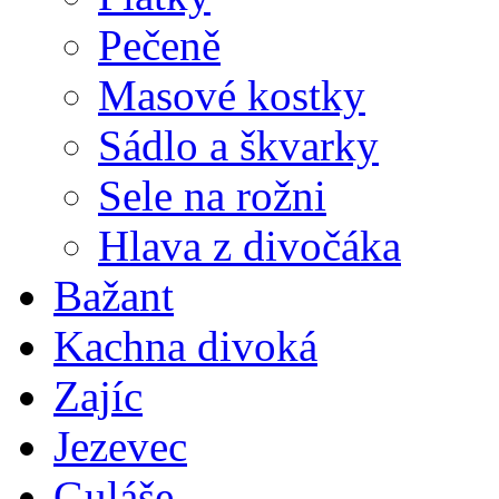
Pečeně
Masové kostky
Sádlo a škvarky
Sele na rožni
Hlava z divočáka
Bažant
Kachna divoká
Zajíc
Jezevec
Guláše