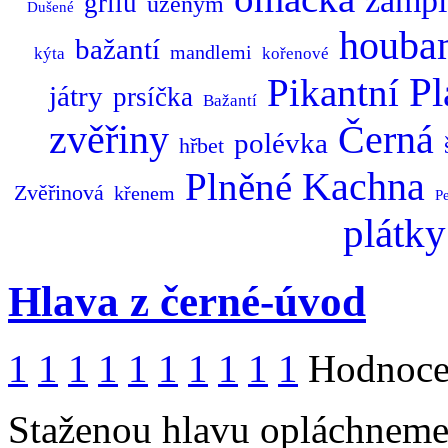
žampi
grilu
uzeným
Dušené
houba
bažantí
mandlemi
kýta
kořenové
Pl
Pikantní
játry
prsíčka
Bažantí
zvěřiny
Černá
polévka
hřbet
Kachna
Plněné
Zvěřinová
křenem
P
plátky
Hlava z černé-úvod
1
1
1
1
1
1
1
1
1
1
Hodnocen
Staženou hlavu opláchneme,