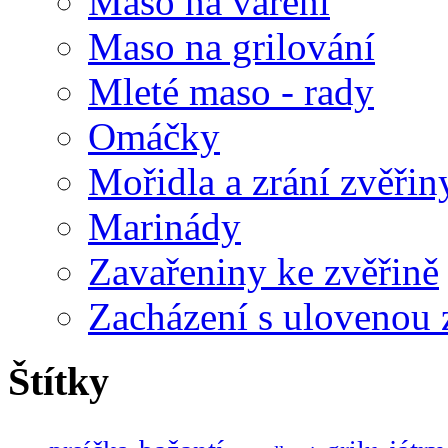
Maso na vaření
Maso na grilování
Mleté maso - rady
Omáčky
Mořidla a zrání zvěřin
Marinády
Zavařeniny ke zvěřině
Zacházení s ulovenou 
Štítky