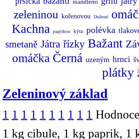
bažantí
játry
prsíčka
grilu
mandlemi
omáč
zeleninou
kořenovou
Dušené
Kachna
polévka
tlako
kýta
paprikou
Bažant
Játra
řízky
Zá
smetaně
omáčka
Černá
hrnci
uzeným
š
plátky
Zeleninový základ
1
1
1
1
1
1
1
1
1
1
Hodnocen
1 kg cibule, 1 kg paprik, 1 