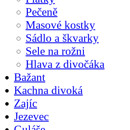
Pečeně
Masové kostky
Sádlo a škvarky
Sele na rožni
Hlava z divočáka
Bažant
Kachna divoká
Zajíc
Jezevec
Guláše