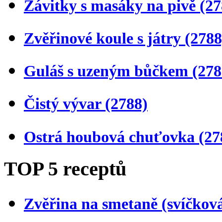
Závitky s masáky na pivě
(27
Zvěřinové koule s játry
(2788
Guláš s uzeným bůčkem
(278
Čistý vývar
(2788)
Ostrá houbová chuťovka
(27
TOP 5 receptů
Zvěřina na smetaně (svíčkov