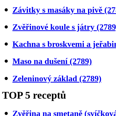
Závitky s masáky na pivě
(27
Zvěřinové koule s játry
(2789
Kachna s broskvemi a jeřab
Maso na dušení
(2789)
Zeleninový základ
(2789)
TOP 5 receptů
Zvěřina na smetaně (svíčkov