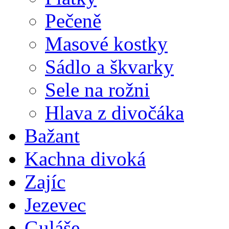
Pečeně
Masové kostky
Sádlo a škvarky
Sele na rožni
Hlava z divočáka
Bažant
Kachna divoká
Zajíc
Jezevec
Guláše