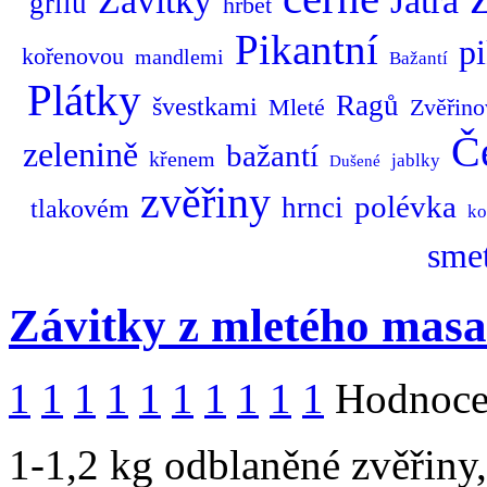
Závitky
Játra
grilu
hřbet
Pikantní
p
kořenovou
mandlemi
Bažantí
Plátky
Ragů
švestkami
Mleté
Zvěřino
Č
zelenině
bažantí
křenem
jablky
Dušené
zvěřiny
polévka
hrnci
tlakovém
ko
sme
Závitky z mletého masa
1
1
1
1
1
1
1
1
1
1
Hodnocen
1-1,2 kg odblaněné zvěřiny,