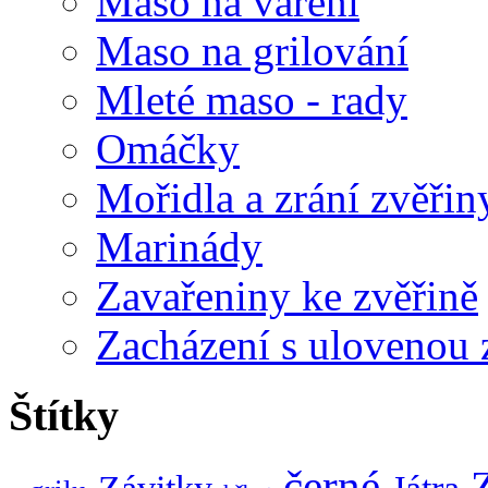
Maso na vaření
Maso na grilování
Mleté maso - rady
Omáčky
Mořidla a zrání zvěřin
Marinády
Zavařeniny ke zvěřině
Zacházení s ulovenou 
Štítky
černé