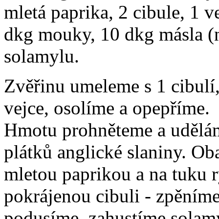
mletá paprika, 2 cibule, 1 v
dkg mouky, 10 dkg másla (n
solamylu.
Zvěřinu umeleme s 1 cibulí
vejce, osolíme a opepříme.
Hmotu prohněteme a uděláme
plátků anglické slaniny. O
mletou paprikou a na tuku 
pokrájenou cibuli - zpěním
podusíme, zahustíme solam