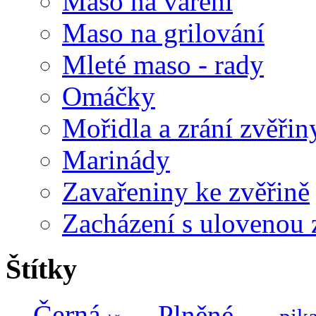
Maso na vaření
Maso na grilování
Mleté maso - rady
Omáčky
Mořidla a zrání zvěřin
Marinády
Zavařeniny ke zvěřině
Zacházení s ulovenou 
Štítky
Černá
Plněné