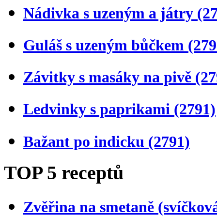
Nádivka s uzeným a játry
(2
Guláš s uzeným bůčkem
(279
Závitky s masáky na pivě
(27
Ledvinky s paprikami
(2791)
Bažant po indicku
(2791)
TOP 5 receptů
Zvěřina na smetaně (svíčkov