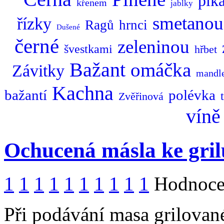
pik
křenem
jablky
smetanou
řízky
Ragů
hrnci
Dušené
černé
zeleninou
švestkami
hřbet
Bažant
omáčka
Závitky
mandl
Kachna
bažantí
polévka
Zvěřinová
víně
Ochucená másla ke gril
1
1
1
1
1
1
1
1
1
1
Hodnocen
Při podávání masa grilovan