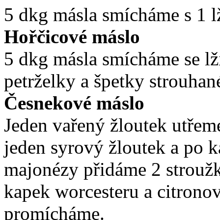
5 dkg másla smícháme s 1 l
Hořčicové máslo
5 dkg másla smícháme se lž
petrželky a špetky strouha
Česnekové máslo
Jeden vařený žloutek utřem
jeden syrový žloutek a po k
majonézy přidáme 2 stroužk
kapek worcesteru a citrono
promícháme.