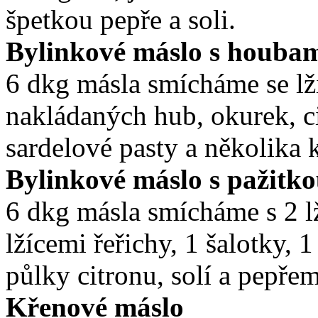
špetkou pepře a soli.
Bylinkové máslo s houba
6 dkg másla smícháme se l
nakládaných hub, okurek, ci
sardelové pasty a několika 
Bylinkové máslo s pažitk
6 dkg másla smícháme s 2 l
lžícemi řeřichy, 1 šalotky,
půlky citronu, solí a pepřem
Křenové máslo