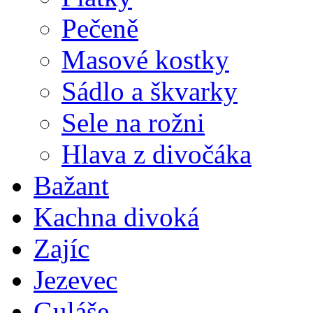
Pečeně
Masové kostky
Sádlo a škvarky
Sele na rožni
Hlava z divočáka
Bažant
Kachna divoká
Zajíc
Jezevec
Guláše