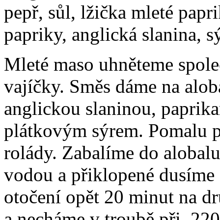
pepř, sůl, lžička mleté papr
papriky, anglická slanina, sý
Mleté maso uhněteme spole
vajíčky. Směs dáme na alob
anglickou slaninou, paprik
plátkovým sýrem. Pomalu p
rolády. Zabalíme do alobal
vodou a přiklopené dusíme 
otočení opět 20 minut na dr
a necháme v troubě při 220 