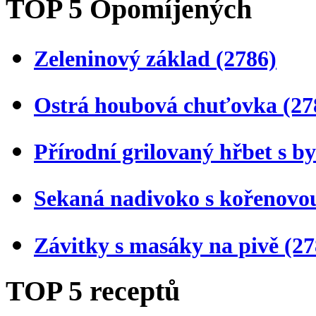
TOP 5 Opomíjených
Zeleninový základ
(2786)
Ostrá houbová chuťovka
(27
Přírodní grilovaný hřbet s 
Sekaná nadivoko s kořenovo
Závitky s masáky na pivě
(27
TOP 5 receptů