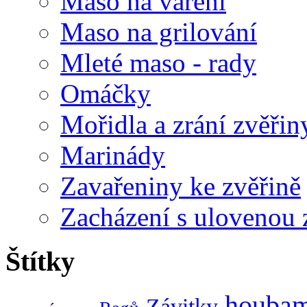
Maso na vaření
Maso na grilování
Mleté maso - rady
Omáčky
Mořidla a zrání zvěřin
Marinády
Zavařeniny ke zvěřině
Zacházení s ulovenou 
Štítky
houbam
Závitky