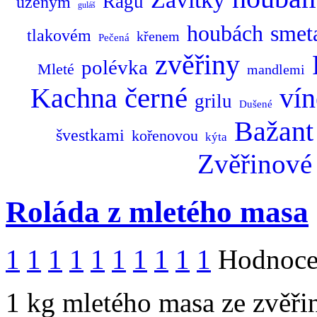
Ragů
uzeným
guláš
houbách
smet
tlakovém
křenem
Pečená
zvěřiny
polévka
Mleté
mandlemi
Kachna
černé
vín
grilu
Dušené
Bažant
švestkami
kořenovou
kýta
Zvěřinové
Roláda z mletého masa
1
1
1
1
1
1
1
1
1
1
Hodnocen
1 kg mletého masa ze zvěřin