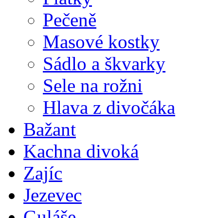
Pečeně
Masové kostky
Sádlo a škvarky
Sele na rožni
Hlava z divočáka
Bažant
Kachna divoká
Zajíc
Jezevec
Guláše