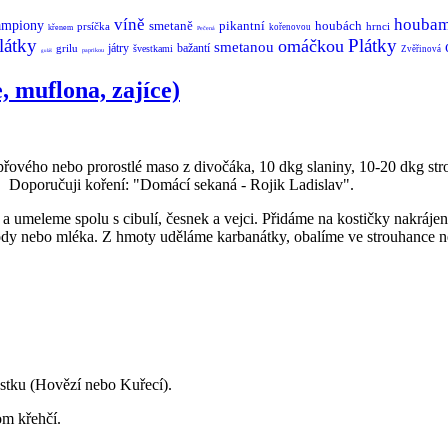
víně
houbam
ampiony
smetaně
pikantní
houbách
prsíčka
hrnci
kořenovou
křenem
Pečená
látky
Plátky
omáčkou
smetanou
játry
bažantí
grilu
švestkami
Zvěřinová
paprikou
guláš
, muflona, zajíce)
přového nebo prorostlé maso z divočáka, 10 dkg slaniny, 10-20 dkg strou
as. Doporučuji koření: "Domácí sekaná - Rojik Ladislav".
a umeleme spolu s cibulí, česnek a vejci. Přidáme na kostičky nakráje
dy nebo mléka. Z hmoty uděláme karbanátky, obalíme ve strouhance ne
tku (Hovězí nebo Kuřecí).
om křehčí.