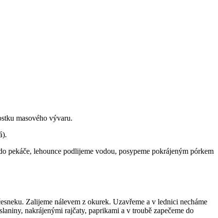
ostku masového vývaru.
á).
me do pekáče, lehounce podlijeme vodou, posypeme pokrájeným pórkem
 česneku. Zalijeme nálevem z okurek. Uzavřeme a v lednici necháme
krájenými rajčaty, paprikami a v troubě zapečeme do