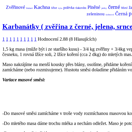
černé
Kachna
Zvěřinové
Plněné
ž
polévka
tlakovém
hřbet
Mleté
Bažantí
kýta
jablky
p
Černá
zeleninou
kořenové
Karbanátky ( zvěřina z černé, jelena, srnce
1
1
1
1
1
1
1
1
1
1
Hodnocení 2.88 (8 Hlasujících)
1,5 kg masa (může být i ze staršího kusu) - 3/4 kg zvěřiny + 3/4kg ve
česneku, 1 rovná lžíce soli, 2 lžíce koření (cca 2 dkg) do mletých m
Maso nakrájíme na menší kousky přes blány, osolíme, přidáme koření 
zamícháme (nebo rozmixujeme). Hustotu směsi doladíme přidáním vo
Variace masové směsi:
-Do masové směsi zamícháme v troše vody rozmíchanou masovou kos
-Do mletého masa dáme trochu mléka a nechám odležet. Maso je pot