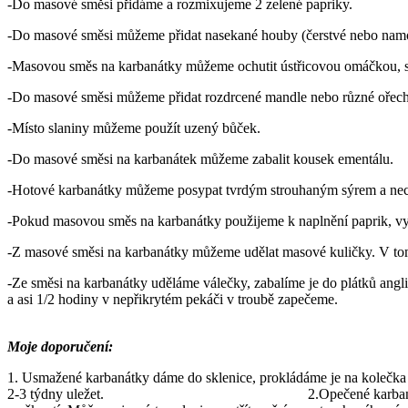
-Do masové směsi přidáme a rozmixujeme 2 zelené papriky.
-Do masové směsi můžeme přidat nasekané houby (čerstvé nebo nam
-Masovou směs na karbanátky můžeme ochutit ústřicovou omáčkou,
-Do masové směsi můžeme přidat rozdrcené mandle nebo různé ořech
-Místo slaniny můžeme použít uzený bůček.
-Do masové směsi na karbanátek můžeme zabalit kousek ementálu.
-Hotové karbanátky můžeme posypat tvrdým strouhaným sýrem a nech
-Pokud masovou směs na karbanátky použijeme k naplnění paprik, v
-Z masové směsi na karbanátky můžeme udělat masové kuličky. V tomt
-Ze směsi na karbanátky uděláme válečky, zabalíme je do plátků an
a asi 1/2 hodiny v nepřikrytém pekáči v troubě zapečeme.
Moje doporučení:
1. Usmažené karbanátky dáme do sklenice, prokládáme je na kolečka 
2-3 týdny uležet. 2.Opečené karbanátky narovnáme na pek