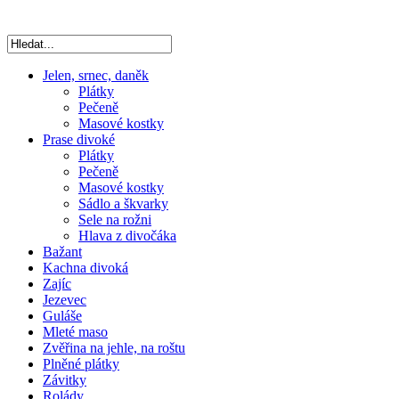
Jelen, srnec, daněk
Plátky
Pečeně
Masové kostky
Prase divoké
Plátky
Pečeně
Masové kostky
Sádlo a škvarky
Sele na rožni
Hlava z divočáka
Bažant
Kachna divoká
Zajíc
Jezevec
Guláše
Mleté maso
Zvěřina na jehle, na roštu
Plněné plátky
Závitky
Rolády