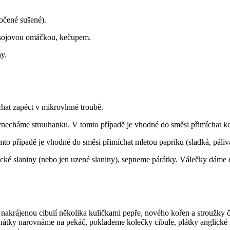
očené sušené).
 sojovou omáčkou, kečupem.
y.
at zapéct v mikrovlnné troubě.
ynecháme strouhanku. V tomto případě je vhodné do směsi přimíchat k
o případě je vhodné do směsi přimíchat mletou papriku (sladká, páliv
glické slaniny (nebo jen uzené slaniny), sepneme párátky. Válečky dá
nakrájenou cibulí několika kuličkami pepře, nového kořen a stroužky
áč, poklademe kolečky cibule, plátky anglické slaniny, na