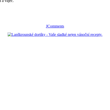
 a vajec.
JComments