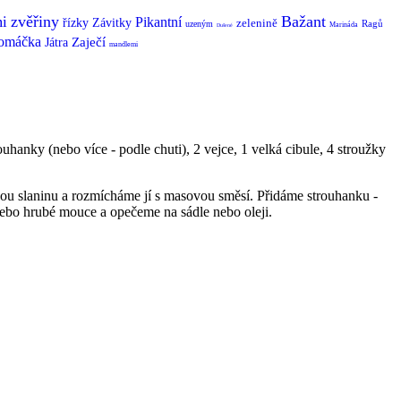
zvěřiny
Bažant
i
Pikantní
řízky
Závitky
zelenině
Ragů
uzeným
Marináda
Dušené
omáčka
Zaječí
Játra
mandlemi
hanky (nebo více - podle chuti), 2 vejce, 1 velká cibule, 4 stroužky
nou slaninu a rozmícháme jí s masovou směsí. Přidáme strouhanku -
bo hrubé mouce a opečeme na sádle nebo oleji.