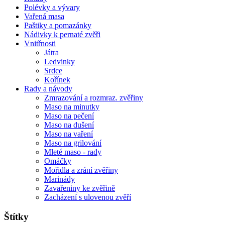
Polévky a vývary
Vařená masa
Paštiky a pomazánky
Nádivky k pernaté zvěři
Vnitřnosti
Játra
Ledvinky
Srdce
Kořínek
Rady a návody
Zmrazování a rozmraz. zvěřiny
Maso na minutky
Maso na pečení
Maso na dušení
Maso na vaření
Maso na grilování
Mleté maso - rady
Omáčky
Mořidla a zrání zvěřiny
Marinády
Zavařeniny ke zvěřině
Zacházení s ulovenou zvěří
Štítky