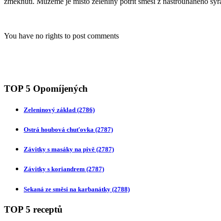
změknutí. Můžeme je místo zeleniny potřít směsí z nastrouhaného sýra
You have no rights to post comments
TOP 5 Opomíjených
Zeleninový základ
(2786)
Ostrá houbová chuťovka
(2787)
Závitky s masáky na pivě
(2787)
Závitky s koriandrem
(2787)
Sekaná ze směsi na karbanátky
(2788)
TOP 5 receptů