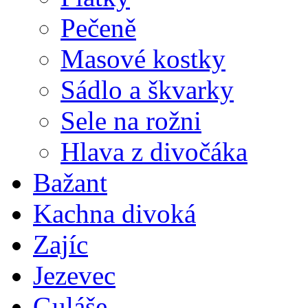
Pečeně
Masové kostky
Sádlo a škvarky
Sele na rožni
Hlava z divočáka
Bažant
Kachna divoká
Zajíc
Jezevec
Guláše