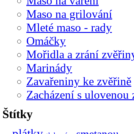
Maso na vaření
Maso na grilování
Mleté maso - rady
Omáčky
Mořidla a zrání zvěřin
Marinády
Zavařeniny ke zvěřině
Zacházení s ulovenou 
Štítky
plátky
smetanou