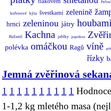
tlakovém
Pečen
žam
zelenině
švestkami
kořenové
kýta
houbam
zeleninou
játry
hrnci
Kachna
Zvěři
Bažantí
jablky
paprikou
omáčkou
víně
polévka
Ragů
gulá
řízky
b
Jemná zvěřinová sekan
1
1
1
1
1
1
1
1
1
1
Hodnocen
1-1,2 kg mletého masa (nej