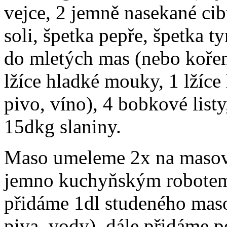
vejce, 2 jemně nasekané cib
soli, špetka pepře, špetka 
do mletých mas (nebo koření
lžíce hladké mouky, 1 lžíce
pivo, víno), 4 bobkové list
15dkg slaniny.
Maso umeleme 2x na masov
jemno kuchyňským robotem
přidáme 1dl studeného maso
piva, vody), dále přidáme p