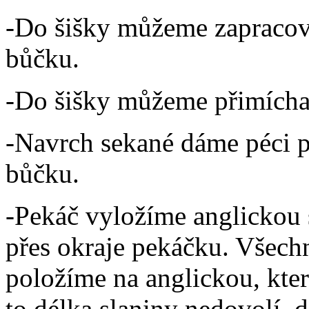
-Do šišky můžeme zapracova
bůčku.
-Do šišky můžeme přimíchat
-Navrch sekané dáme péci p
bůčku.
-Pekáč vyložíme anglickou 
přes okraje pekáčku. Všechn
položíme na anglickou, kte
to délka slaniny nedovolí, 