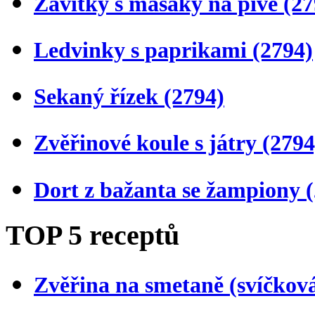
Závitky s masáky na pivě
(27
Ledvinky s paprikami
(2794)
Sekaný řízek
(2794)
Zvěřinové koule s játry
(2794
Dort z bažanta se žampiony
TOP 5 receptů
Zvěřina na smetaně (svíčkov