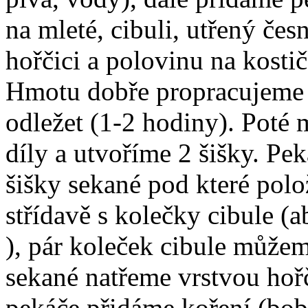
na mleté, cibuli, utřený če
hořčici a polovinu na kosti
Hmotu dobře propracujeme 
odležet (1-2 hodiny). Poté
díly a utvoříme 2 šišky. P
šišky sekané pod které polo
střídavě s kolečky cibule (a
), pár koleček cibule můžem
sekané natřeme vrstvou hořč
pekáče přidáme koření (bobk