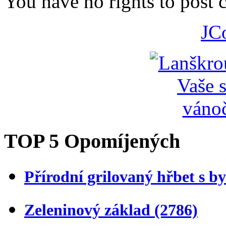
You have no rights to post
JC
TOP 5 Opomíjených
Přírodní grilovaný hřbet s 
Zeleninový základ
(2786)