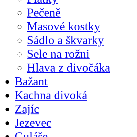
Pečeně
Masové kostky
Sádlo a škvarky
Sele na rožni
Hlava z divočáka
Bažant
Kachna divoká
Zajíc
Jezevec
Guláše