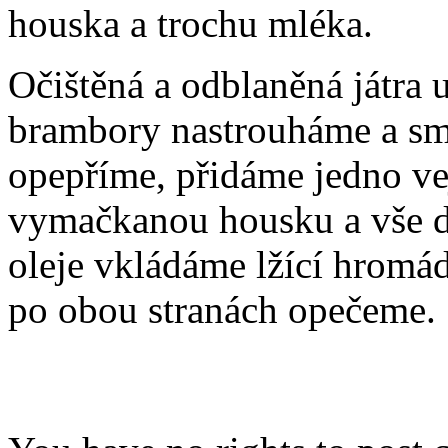
houska a trochu mléka.
Očištěná a odblaněná játra
brambory nastrouháme a smí
opepříme, přidáme jedno ve
vymačkanou housku a vše 
oleje vkládáme lžící hromád
po obou stranách opečeme.