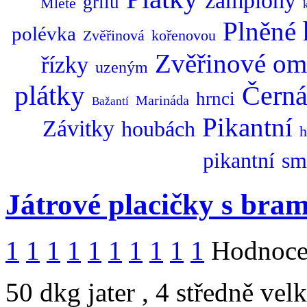
žampiony
grilu
Mleté
Plněné
polévka
Zvěřinová
kořenovou
Zvěřinové
om
řízky
uzeným
plátky
Čern
hrnci
Marináda
Bažantí
Pikantní
Závitky
houbách
h
pikantní
sm
Játrové placičky s br
1
1
1
1
1
1
1
1
1
1
Hodnocen
50 dkg jater , 4 středně vel