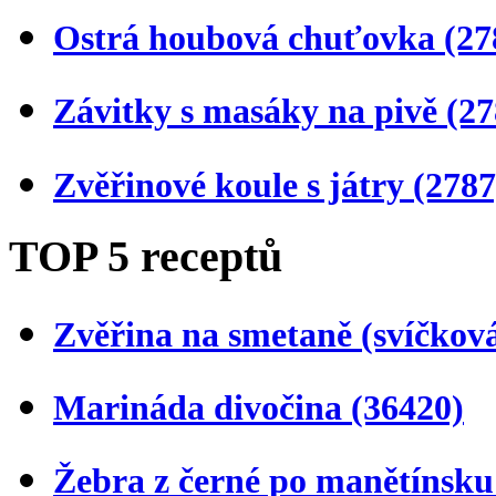
Ostrá houbová chuťovka
(27
Závitky s masáky na pivě
(27
Zvěřinové koule s játry
(2787
TOP 5 receptů
Zvěřina na smetaně (svíčkov
Marináda divočina
(36420)
Žebra z černé po manětínsk