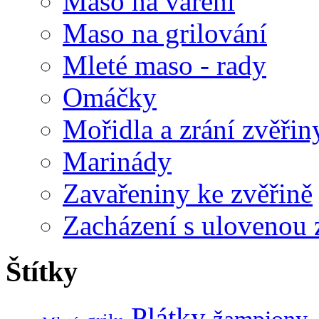
Maso na vaření
Maso na grilování
Mleté maso - rady
Omáčky
Mořidla a zrání zvěřin
Marinády
Zavařeniny ke zvěřině
Zacházení s ulovenou 
Štítky
Plátky