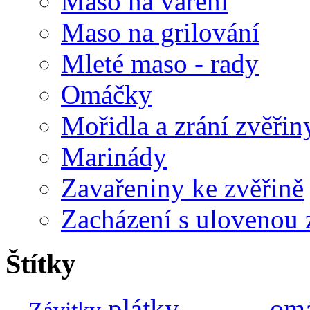
Maso na vaření
Maso na grilování
Mleté maso - rady
Omáčky
Mořidla a zrání zvěřin
Marinády
Zavařeniny ke zvěřině
Zacházení s ulovenou 
Štítky
plátky
om