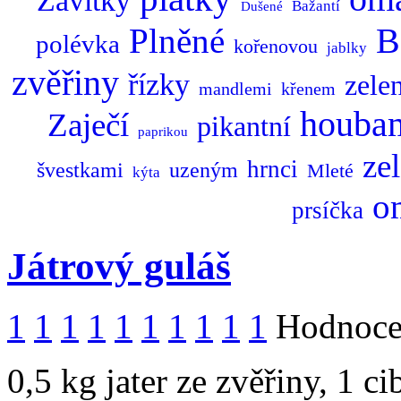
Závitky
Bažantí
Dušené
B
Plněné
polévka
kořenovou
jablky
zvěřiny
řízky
zele
mandlemi
křenem
houba
Zaječí
pikantní
paprikou
ze
hrnci
švestkami
uzeným
Mleté
kýta
o
prsíčka
Játrový guláš
1
1
1
1
1
1
1
1
1
1
Hodnocen
0,5 kg jater ze zvěřiny, 1 ci