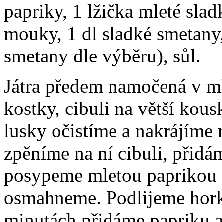
papriky, 1 lžička mleté slad
mouky, 1 dl sladké smetany
smetany dle výběru), sůl.
Játra předem namočená v ml
kostky, cibuli na větší kou
lusky očistíme a nakrájíme 
zpěníme na ní cibuli, přid
posypeme mletou paprikou
osmahneme. Podlijeme hork
minutách přidáme papriku 