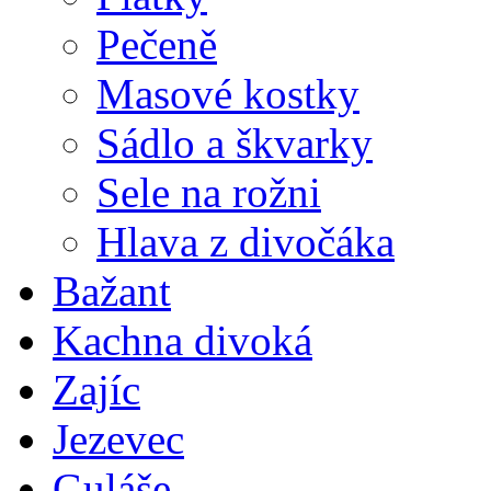
Pečeně
Masové kostky
Sádlo a škvarky
Sele na rožni
Hlava z divočáka
Bažant
Kachna divoká
Zajíc
Jezevec
Guláše