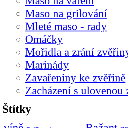
Maso na vaření
Maso na grilování
Mleté maso - rady
Omáčky
Mořidla a zrání zvěřin
Marinády
Zavařeniny ke zvěřině
Zacházení s ulovenou 
Štítky
Bažant
víně