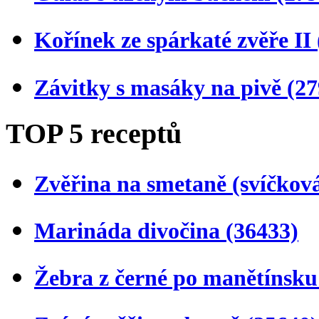
Kořínek ze spárkaté zvěře II
Závitky s masáky na pivě
(27
TOP 5 receptů
Zvěřina na smetaně (svíčkov
Marináda divočina
(36433)
Žebra z černé po manětínsk