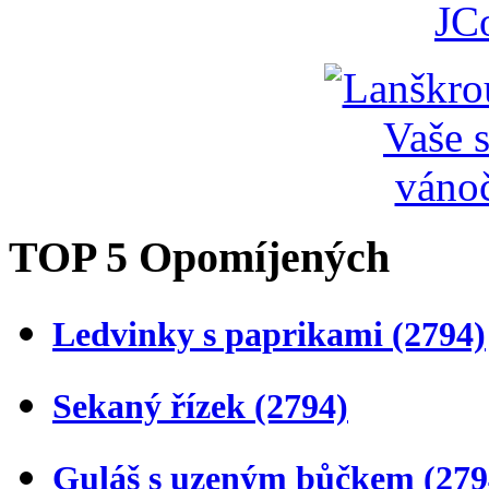
JC
TOP 5 Opomíjených
Ledvinky s paprikami
(2794)
Sekaný řízek
(2794)
Guláš s uzeným bůčkem
(279