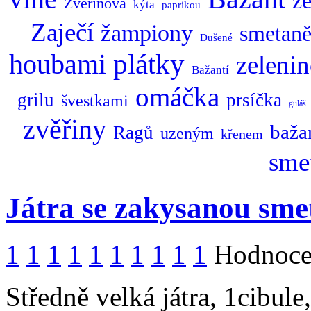
ze
Zvěřinová
kýta
paprikou
Zaječí
žampiony
smetan
Dušené
plátky
houbami
zeleni
Bažantí
omáčka
grilu
prsíčka
švestkami
guláš
zvěřiny
baža
Ragů
uzeným
křenem
sme
Játra se zakysanou sm
1
1
1
1
1
1
1
1
1
1
Hodnocen
Středně velká játra, 1cibul