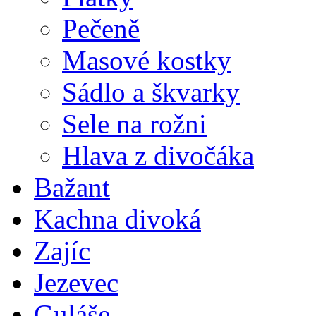
Pečeně
Masové kostky
Sádlo a škvarky
Sele na rožni
Hlava z divočáka
Bažant
Kachna divoká
Zajíc
Jezevec
Guláše