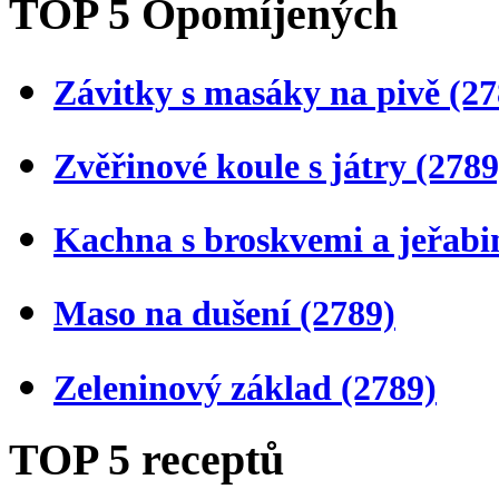
TOP 5 Opomíjených
Závitky s masáky na pivě
(27
Zvěřinové koule s játry
(2789
Kachna s broskvemi a jeřab
Maso na dušení
(2789)
Zeleninový základ
(2789)
TOP 5 receptů