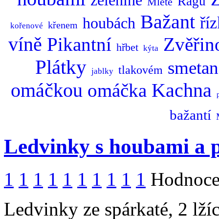
zelenině
Ragů
Mleté
Bažant
ří
houbách
křenem
kořenové
víně
Pikantní
Zvěřin
hřbet
kýta
Plátky
smeta
tlakovém
jablky
omáčkou
Kachna
omáčka
bažantí
Ledvinky s houbami a 
1
1
1
1
1
1
1
1
1
1
Hodnocen
Ledvinky ze spárkaté, 2 lží