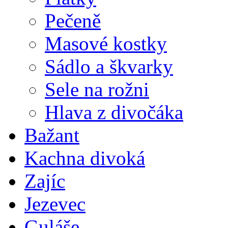
Pečeně
Masové kostky
Sádlo a škvarky
Sele na rožni
Hlava z divočáka
Bažant
Kachna divoká
Zajíc
Jezevec
Guláše