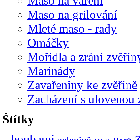
Maso na vaření
Maso na grilování
Mleté maso - rady
Omáčky
Mořidla a zrání zvěřin
Marinády
Zavařeniny ke zvěřině
Zacházení s ulovenou 
Štítky
houbami
Z