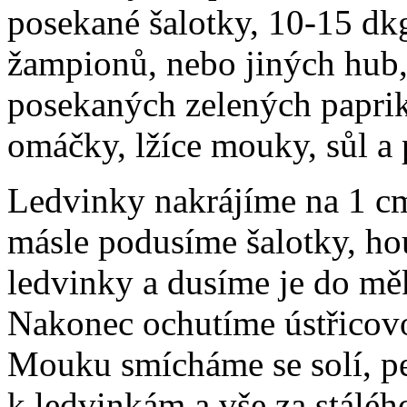
posekané šalotky, 10-15 dk
žampionů, nebo jiných hub,
posekaných zelených paprik,
omáčky, lžíce mouky, sůl a 
Ledvinky nakrájíme na 1 cm
másle podusíme šalotky, ho
ledvinky a dusíme je do mě
Nakonec ochutíme ústřicov
Mouku smícháme se solí, pe
k ledvinkám a vše za stálé