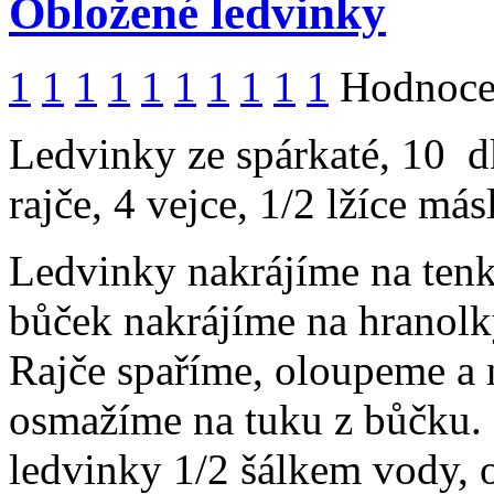
Obložené ledvinky
1
1
1
1
1
1
1
1
1
1
Hodnocen
Ledvinky ze spárkaté, 10 d
rajče, 4 vejce, 1/2 lžíce más
Ledvinky nakrájíme na ten
bůček nakrájíme na hranol
Rajče spaříme, oloupeme a 
osmažíme na tuku z bůčku.
ledvinky 1/2 šálkem vody, 