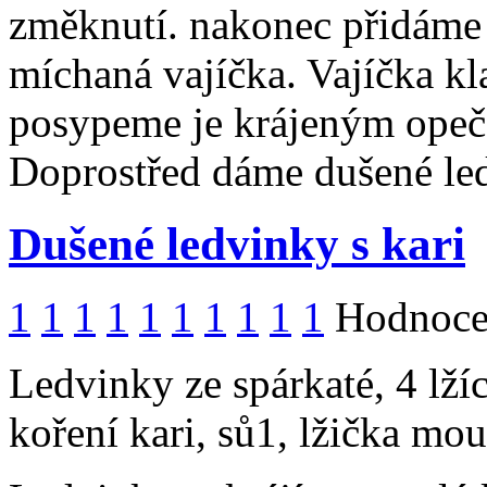
změknutí. nakonec přidáme
míchaná vajíčka. Vajíčka k
posypeme je krájeným opeč
Doprostřed dáme dušené le
Dušené ledvinky s kari
1
1
1
1
1
1
1
1
1
1
Hodnocen
Ledvinky ze spárkaté, 4 lžíc
koření kari, sů1, lžička mou