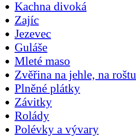
Kachna divoká
Zajíc
Jezevec
Guláše
Mleté maso
Zvěřina na jehle, na rošt
Plněné plátky
Závitky
Rolády
Polévky a vývary