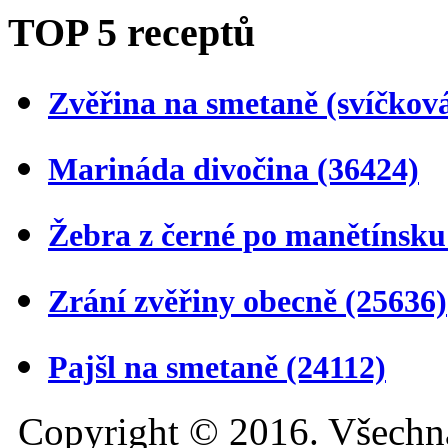
TOP 5 receptů
Zvěřina na smetaně (svíčkov
Marináda divočina
(36424)
Žebra z černé po manětínsk
Zrání zvěřiny obecně
(25636)
Pajšl na smetaně
(24112)
Copyright © 2016. Všechn