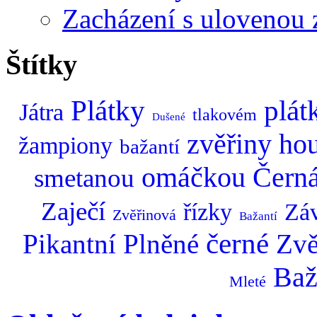
Zacházení s ulovenou 
Štítky
Plátky
plát
Játra
tlakovém
Dušené
zvěřiny
ho
žampiony
bažantí
omáčkou
Čern
smetanou
Zaječí
řízky
Záv
Zvěřinová
Bažantí
černé
Pikantní
Plněné
Zvě
Baž
Mleté