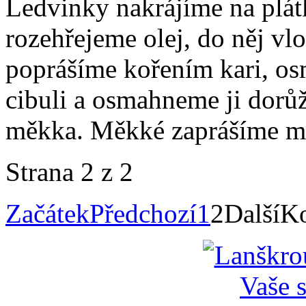
Ledvinky nakrájíme na plá
rozehřejeme olej, do něj vl
poprášíme kořením kari, o
cibuli a osmahneme ji dorů
měkka. Měkké zaprášíme mo
Strana 2 z 2
Začátek
Předchozí
1
2
Další
K