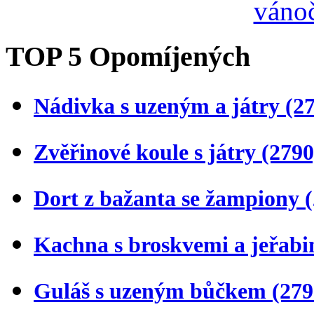
TOP 5 Opomíjených
Nádivka s uzeným a játry
(2
Zvěřinové koule s játry
(2790
Dort z bažanta se žampiony
Kachna s broskvemi a jeřab
Guláš s uzeným bůčkem
(279