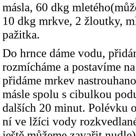
másla, 60 dkg mletého(můžo
10 dkg mrkve, 2 žloutky, ml
pažitka.
Do hrnce dáme vodu, přidá
rozmícháme a postavíme na 
přidáme mrkev nastrouhano
másle spolu s cibulkou pod
dalších 20 minut. Polévku 
ní ve lžíci vody rozkvedlan
ještě můžeme zavařit nudle