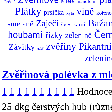
Mleté
mandlemi
Pečená
Plátky
víně
prsíčka
kořen
kýta
Bažan
Zaječí
smetaně
švestkami
houbami
Čer
řízky
zelenině
zvěřiny
Pikantní
Závitky
guláš
zeleni
Zvěřinová polévka z ml
1
1
1
1
1
1
1
1
1
1
Hodnocen
25 dkg čerstvých hub (různé