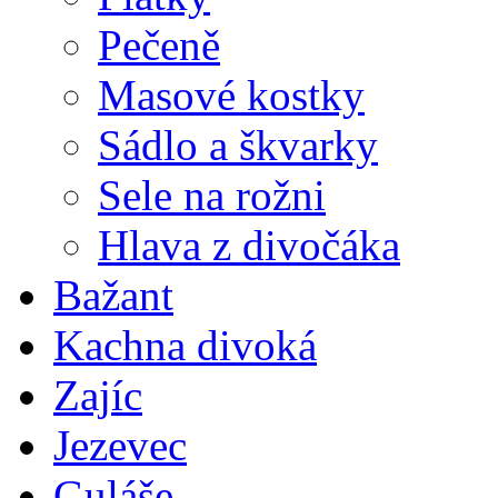
Pečeně
Masové kostky
Sádlo a škvarky
Sele na rožni
Hlava z divočáka
Bažant
Kachna divoká
Zajíc
Jezevec
Guláše