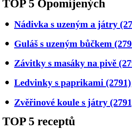
TOP 5 Opomíjených
Nádivka s uzeným a játry
(2
Guláš s uzeným bůčkem
(279
Závitky s masáky na pivě
(27
Ledvinky s paprikami
(2791)
Zvěřinové koule s játry
(2791
TOP 5 receptů