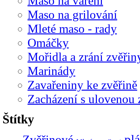
Maso na vaření
Maso na grilování
Mleté maso - rady
Omáčky
Mořidla a zrání zvěřin
Marinády
Zavařeniny ke zvěřině
Zacházení s ulovenou 
Štítky
pl
Zvěřinové