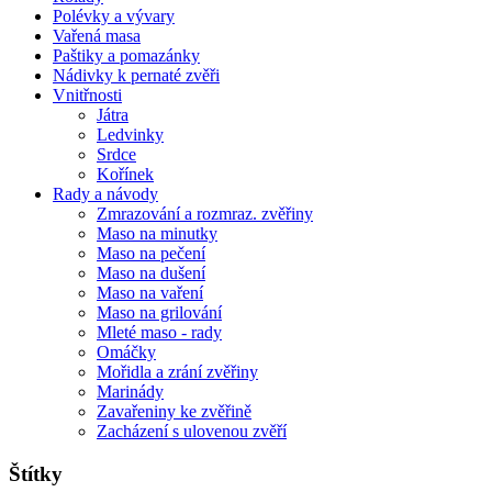
Polévky a vývary
Vařená masa
Paštiky a pomazánky
Nádivky k pernaté zvěři
Vnitřnosti
Játra
Ledvinky
Srdce
Kořínek
Rady a návody
Zmrazování a rozmraz. zvěřiny
Maso na minutky
Maso na pečení
Maso na dušení
Maso na vaření
Maso na grilování
Mleté maso - rady
Omáčky
Mořidla a zrání zvěřiny
Marinády
Zavařeniny ke zvěřině
Zacházení s ulovenou zvěří
Štítky