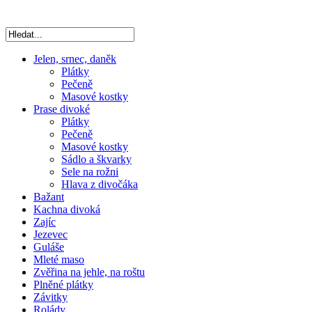
Jelen, srnec, daněk
Plátky
Pečeně
Masové kostky
Prase divoké
Plátky
Pečeně
Masové kostky
Sádlo a škvarky
Sele na rožni
Hlava z divočáka
Bažant
Kachna divoká
Zajíc
Jezevec
Guláše
Mleté maso
Zvěřina na jehle, na roštu
Plněné plátky
Závitky
Rolády