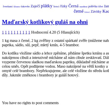
plátky
Černá
Zaječí
řízky
ža
polévka
hrnci
švestkami
tlakovém
hřbet
křenem
mandlemi
černé
Kac
Závitky
Bažantí
Maďarský kotlíkový guláš na ohni
1
1
1
1
1
1
1
1
1
1
Hodnocení 4.20 (5 Hlasujících)
1 kg masa z černé, 2 kg zvěřiny z ostatní spárkaté zvěře (můžeme nah
paprika, sádlo, sůl, pepř, mletý kmín, 4-5 brambor.
Do kotlíku vložíme sádlo a lehce zpěníme, přidáme špetku kmínu a as
nakrájenou cibuli a intenzivně mícháme až nám cibule zesklovatí. Dále 
vsypeme červenou sladkou maďarskou papriku, důkladně mícháme asi 1
celou směs. Opět podlijeme vodou. Maso nakrájené na větší kostky 
omyté celé brambory. Nepřekrajujeme, ale celé vložíme do středu kot
díly. Jakmile změknou i brambory je guláš hotový.
You have no rights to post comments