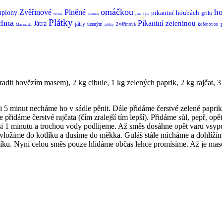
omáčkou
h
Zvěřinové
Plněné
mpiony
pikantní
houbách
grilu
kýta
Pečená
paprikou
guláš
Plátky
hna
Pikantní
zeleninou
Játra
játry
uzeným
Zvěřinová
kořenovou
Marináda
jablky
radit hovězím masem), 2 kg cibule, 1 kg zelených paprik, 2 kg rajčat,
i 5 minut necháme ho v sádle pěnit. Dále přidáme čerstvé zelené papri
přidáme čerstvé rajčata (čím zralejší tím lepší). Přidáme sůl, pepř, op
 minutu a trochou vody podlijeme. Až směs dosáhne opět varu vsypeme
a vložíme do kotlíku a dusíme do měkka. Guláš stále mícháme a dohlíž
líku. Nyní celou směs pouze hlídáme občas lehce promísíme. Až je maso