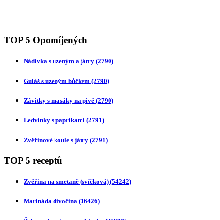
TOP 5 Opomíjených
Nádivka s uzeným a játry
(2790)
Guláš s uzeným bůčkem
(2790)
Závitky s masáky na pivě
(2790)
Ledvinky s paprikami
(2791)
Zvěřinové koule s játry
(2791)
TOP 5 receptů
Zvěřina na smetaně (svíčková)
(54242)
Marináda divočina
(36426)