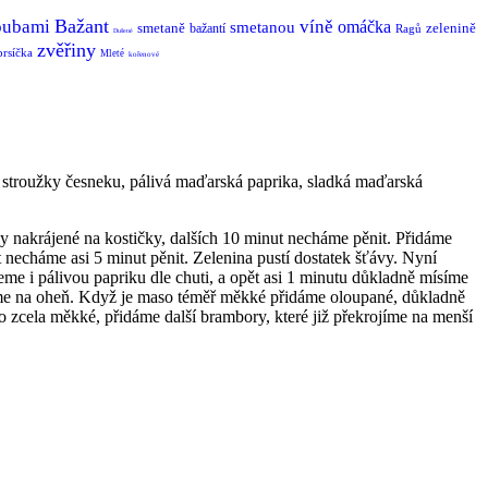
Bažant
oubami
víně
omáčka
smetanou
smetaně
zelenině
bažantí
Ragů
Dušené
zvěřiny
prsíčka
Mleté
kořenové
 3 stroužky česneku, pálivá maďarská paprika, sladká maďarská
ky nakrájené na kostičky, dalších 10 minut necháme pěnit. Přidáme
ět necháme asi 5 minut pěnit. Zelenina pustí dostatek šťávy. Nyní
 i pálivou papriku dle chuti, a opět asi 1 minutu důkladně mísíme
íme na oheň. Když je maso téměř měkké přidáme oloupané, důkladně
 zcela měkké, přidáme další brambory, které již překrojíme na menší