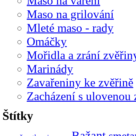
Maso na vaření
Maso na grilování
Mleté maso - rady
Omáčky
Mořidla a zrání zvěřin
Marinády
Zavařeniny ke zvěřině
Zacházení s ulovenou 
Štítky
Bažant
smeta