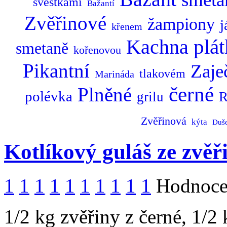
švestkami
Bažantí
Zvěřinové
žampiony
j
křenem
Kachna
plá
smetaně
kořenovou
Pikantní
Zaje
tlakovém
Marináda
černé
Plněné
polévka
grilu
R
Zvěřinová
kýta
Duš
Kotlíkový guláš ze zvěř
1
1
1
1
1
1
1
1
1
1
Hodnocen
1/2 kg zvěřiny z černé, 1/2 