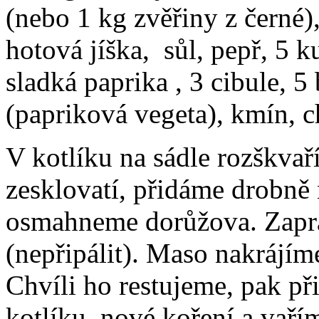
(nebo 1 kg zvěřiny z černé)
hotová jíška, sůl, pepř, 5 
sladká paprika , 3 cibule, 5
(papriková vegeta), kmín, c
V kotlíku na sádle rozškvař
zesklovatí, přidáme drobně 
osmahneme dorůžova. Zaprá
(nepřipálit). Maso nakrájím
Chvíli ho restujeme, pak při
kotlíku, nové koření a vař