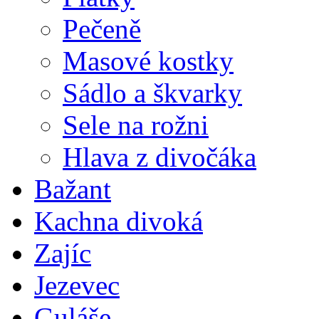
Pečeně
Masové kostky
Sádlo a škvarky
Sele na rožni
Hlava z divočáka
Bažant
Kachna divoká
Zajíc
Jezevec
Guláše