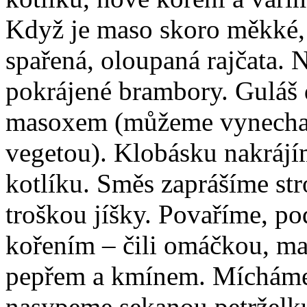
Když je maso skoro měkké,
spařená, oloupaná rajčata.
pokrájené brambory. Guláš
masoxem (můžeme vynechat
vegetou). Klobásku nakrájí
kotlíku. Směs zaprášíme s
troškou jíšky. Povaříme, po
kořením – čili omáčkou, m
pepřem a kmínem. Mícháme 
nasypeme sekanou petrželku