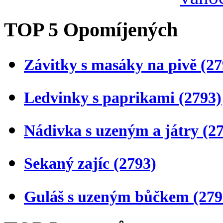
TOP 5 Opomíjených
Závitky s masáky na pivě
(27
Ledvinky s paprikami
(2793)
Nádivka s uzeným a játry
(2
Sekaný zajíc
(2793)
Guláš s uzeným bůčkem
(279