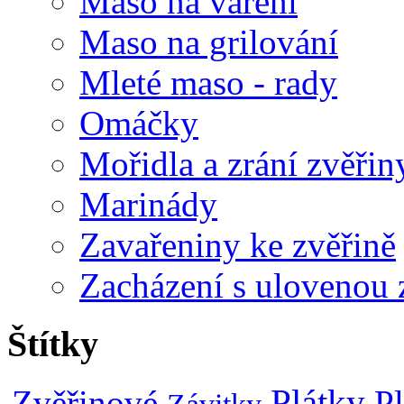
Maso na vaření
Maso na grilování
Mleté maso - rady
Omáčky
Mořidla a zrání zvěřin
Marinády
Zavařeniny ke zvěřině
Zacházení s ulovenou 
Štítky
Plátky
Zvěřinové
P