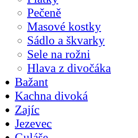
Pečeně
Masové kostky
Sádlo a škvarky
Sele na rožni
Hlava z divočáka
Bažant
Kachna divoká
Zajíc
Jezevec
Guláše