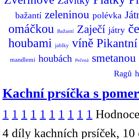
Závitky
zeleninou
Ját
bažantí
polévka
omáčkou
č
Zaječí
játry
Bažantí
houbami
víně
Pikantní
jablky
smetanou
houbách
mandlemi
Pečená
Ragů
h
Kachní prsíčka s pomer
1
1
1
1
1
1
1
1
1
1
Hodnocen
4 díly kachních prsíček, 10