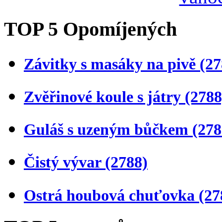
TOP 5 Opomíjených
Závitky s masáky na pivě
(27
Zvěřinové koule s játry
(2788
Guláš s uzeným bůčkem
(278
Čistý vývar
(2788)
Ostrá houbová chuťovka
(27