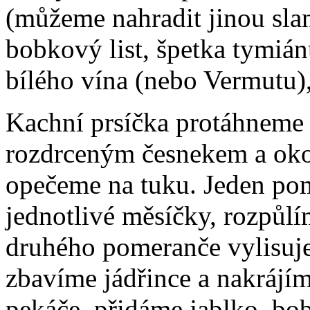
(můžeme nahradit jinou slan
bobkový list, špetka tymián
bílého vína (nebo Vermutu), 
Kachní prsíčka protáhneme 
rozdrceným česnekem a oko
opečeme na tuku. Jeden po
jednotlivé měsíčky, rozpůlí
druhého pomeranče vylisuj
zbavíme jádřince a nakrájí
pekáče, přidáme jablko, bo