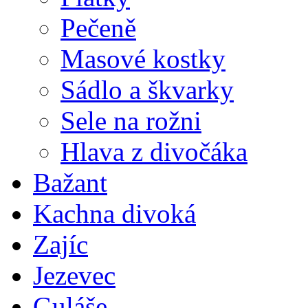
Pečeně
Masové kostky
Sádlo a škvarky
Sele na rožni
Hlava z divočáka
Bažant
Kachna divoká
Zajíc
Jezevec
Guláše