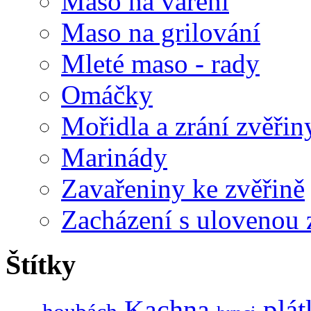
Maso na vaření
Maso na grilování
Mleté maso - rady
Omáčky
Mořidla a zrání zvěřin
Marinády
Zavařeniny ke zvěřině
Zacházení s ulovenou 
Štítky
Kachna
plát