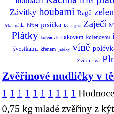
houbách
hrnci
houbami
zele
Závitky
Ragů
Zaječí
prsíčka
hřbet
M
Marináda
kýta
guláš
Plátky
tlakovém
kořenovou
kořenové
víně
polévk
švestkami
křenem
jablky
Pl
Zvěřinová
Zvěřinové nudličky v tě
1
1
1
1
1
1
1
1
1
1
Hodnocen
0,75 kg mladé zvěřiny z kýty