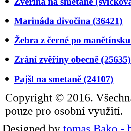
Zvěřina na smetaně (svíčkov
Marináda divočina
(36421)
Žebra z černé po manětínsk
Zrání zvěřiny obecně
(25635)
Pajšl na smetaně
(24107)
Copyright © 2016. Všechn
pouze pro osobní využití.
Designed by
tomas Bako - b-