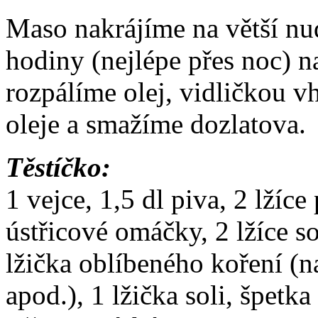
Maso nakrájíme na větší nud
hodiny (nejlépe přes noc) n
rozpálíme olej, vidličkou v
oleje a smažíme dozlatova.
Těstíčko:
1 vejce, 1,5 dl piva, 2 lžíce
ústřicové omáčky, 2 lžíce s
lžička oblíbeného koření (na
apod.), 1 lžička soli, špetka