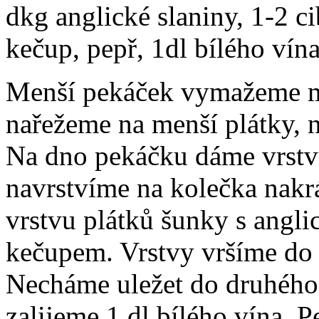
dkg anglické slaniny, 1-2 ci
kečup, pepř, 1dl bílého vína
Menší pekáček vymažeme m
nařežeme na menší plátky, 
Na dno pekáčku dáme vrstvu
navrstvíme na kolečka nakr
vrstvu plátků šunky s angli
kečupem. Vrstvy vršíme do 
Necháme uležet do druhého 
zalijeme 1 dl bílého vína. 