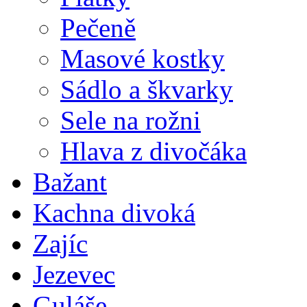
Pečeně
Masové kostky
Sádlo a škvarky
Sele na rožni
Hlava z divočáka
Bažant
Kachna divoká
Zajíc
Jezevec
Guláše