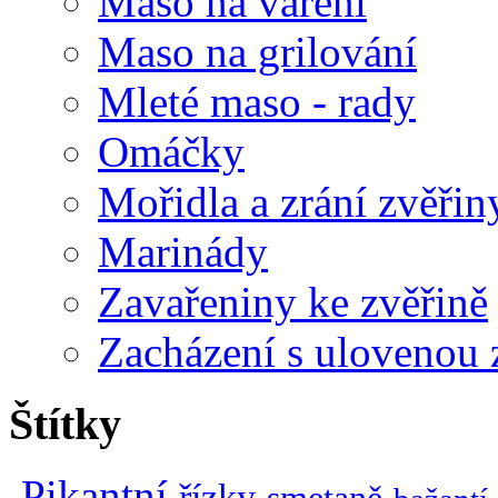
Maso na vaření
Maso na grilování
Mleté maso - rady
Omáčky
Mořidla a zrání zvěřin
Marinády
Zavařeniny ke zvěřině
Zacházení s ulovenou 
Štítky
Pikantní
řízky