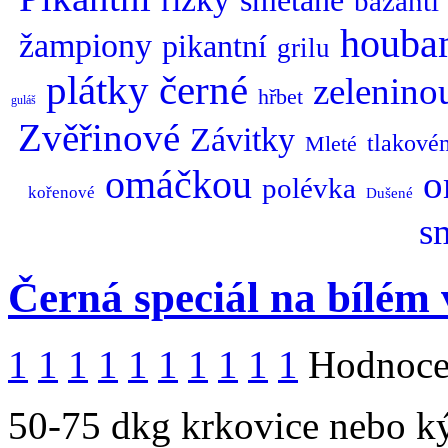
smetaně
bažantí
houba
žampiony
pikantní
grilu
plátky
černé
zelenino
hřbet
guláš
Zvěřinové
Závitky
tlakové
Mleté
omáčkou
o
polévka
kořenové
Dušené
s
Černá speciál na bílém 
1
1
1
1
1
1
1
1
1
1
Hodnocen
50-75 dkg krkovice nebo ký