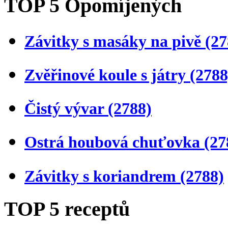
TOP 5 Opomíjených
Závitky s masáky na pivě
(27
Zvěřinové koule s játry
(2788
Čistý vývar
(2788)
Ostrá houbová chuťovka
(27
Závitky s koriandrem
(2788)
TOP 5 receptů