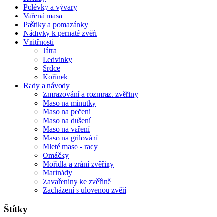
Polévky a vývary
Vařená masa
Paštiky a pomazánky
Nádivky k pernaté zvěři
Vnitřnosti
Játra
Ledvinky
Srdce
Kořínek
Rady a návody
Zmrazování a rozmraz. zvěřiny
Maso na minutky
Maso na pečení
Maso na dušení
Maso na vaření
Maso na grilování
Mleté maso - rady
Omáčky
Mořidla a zrání zvěřiny
Marinády
Zavařeniny ke zvěřině
Zacházení s ulovenou zvěří
Štítky