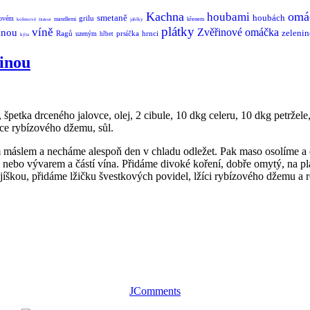
Kachna
omá
houbami
smetaně
houbách
grilu
kovém
mandlemi
křenem
kořenové
jablky
Dušené
plátky
víně
Zvěřinové
omáčka
anou
zelenin
Ragů
prsíčka
hrnci
uzeným
hřbet
kýta
inou
špetka drceného jalovce, olej, 2 cibule, 10 dkg celeru, 10 dkg petržele,
žíce rybízového džemu, sůl.
áslem a necháme alespoň den v chladu odležet. Pak maso osolíme a op
 nebo vývarem a částí vína. Přidáme divoké koření, dobře omytý, na p
jíškou, přidáme lžičku švestkových povidel, lžíci rybízového džemu a
JComments