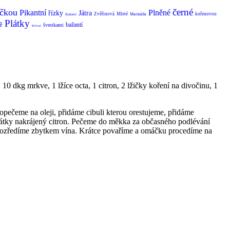
černé
čkou
Pikantní
Plněné
řízky
Játra
Zvěřinová
Mleté
kořenovou
Marináda
Bažantí
Plátky
ě
bažantí
švestkami
Pečená
 10 dkg mrkve, 1 lžíce octa, 1 citron, 2 lžičky koření na divočinu, 1
ečeme na oleji, přidáme cibuli kterou orestujeme, přidáme
látky nakrájený citron. Pečeme do měkka za občasného podlévání
 rozředíme zbytkem vína. Krátce povaříme a omáčku procedíme na