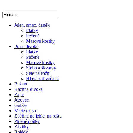
Jelen, srnec, daněk
Plátky
Pečeně
Masové kostky
Prase divoké
Plátky
Pečeně
Masové kostky
Sádlo a škvarky
Sele na rožni
Hlava z divočáka
Bažant
Kachna divoká
Zajíc
Jezevec
Guláše
Mleté maso
Zvěřina na jehle, na roštu
Plněné plátky
Závitky
Rolády