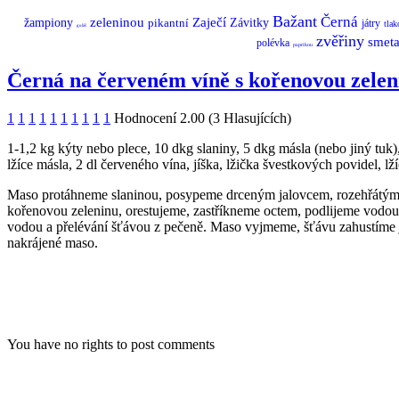
Bažant
Černá
zeleninou
Zaječí
žampiony
pikantní
Závitky
játry
tla
guláš
zvěřiny
smet
polévka
paprikou
Černá na červeném víně s kořenovou zelen
1
1
1
1
1
1
1
1
1
1
Hodnocení 2.00 (3 Hlasujících)
1-1,2 kg kýty nebo plece, 10 dkg slaniny, 5 dkg másla (nebo jiný tuk), 
lžíce másla, 2 dl červeného vína, jíška, lžička švestkových povidel, l
Maso protáhneme slaninou, posypeme drceným jalovcem, rozehřátým m
kořenovou zeleninu, orestujeme, zastříkneme octem, podlijeme vodou
vodou a přelévání šťávou z pečeně. Maso vyjmeme, šťávu zahustíme 
nakrájené maso.
You have no rights to post comments