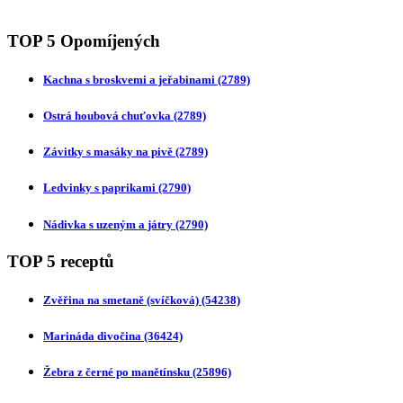
TOP 5 Opomíjených
Kachna s broskvemi a jeřabinami
(2789)
Ostrá houbová chuťovka
(2789)
Závitky s masáky na pivě
(2789)
Ledvinky s paprikami
(2790)
Nádivka s uzeným a játry
(2790)
TOP 5 receptů
Zvěřina na smetaně (svíčková)
(54238)
Marináda divočina
(36424)
Žebra z černé po manětínsku
(25896)