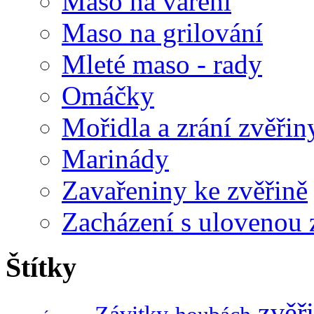
Maso na vaření
Maso na grilování
Mleté maso - rady
Omáčky
Mořidla a zrání zvěřin
Marinády
Zavařeniny ke zvěřině
Zacházení s ulovenou 
Štítky
zvěř