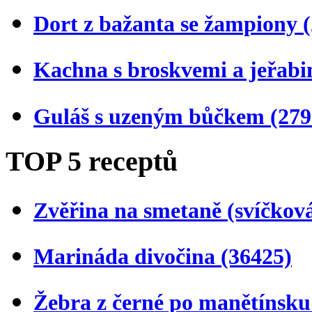
Dort z bažanta se žampiony
Kachna s broskvemi a jeřab
Guláš s uzeným bůčkem
(279
TOP 5 receptů
Zvěřina na smetaně (svíčkov
Marináda divočina
(36425)
Žebra z černé po manětínsk