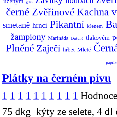
Závitky
houbách
uzeným
guláš
černé
Kachna
Zvěřinové
v
Ba
Pikantní
smetaně
hrnci
křenem
žampiony
p
tlakovém
Marináda
Dušené
Plněné
Čern
Zaječí
hřbet
Mleté
paprik
Plátky na černém pivu
1
1
1
1
1
1
1
1
1
1
Hodnocen
75 dkg kýty ze selete, 4 dl