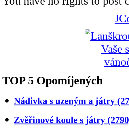
You have no rights to post
JC
TOP 5 Opomíjených
Nádivka s uzeným a játry
(2
Zvěřinové koule s játry
(2790