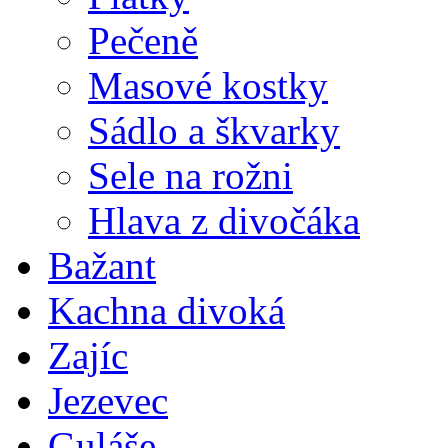
Pečeně
Masové kostky
Sádlo a škvarky
Sele na rožni
Hlava z divočáka
Bažant
Kachna divoká
Zajíc
Jezevec
Guláše