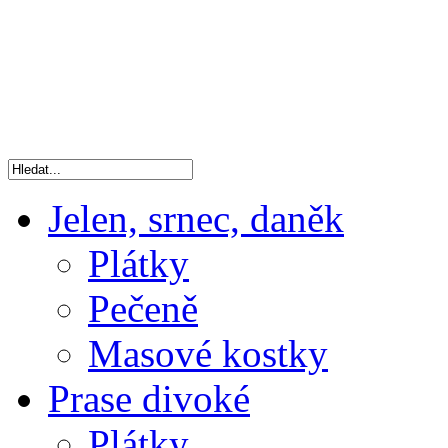
Jelen, srnec, daněk
Plátky
Pečeně
Masové kostky
Prase divoké
Plátky