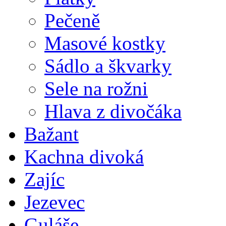
Pečeně
Masové kostky
Sádlo a škvarky
Sele na rožni
Hlava z divočáka
Bažant
Kachna divoká
Zajíc
Jezevec
Guláše