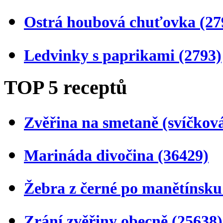
Ostrá houbová chuťovka
(27
Ledvinky s paprikami
(2793)
TOP 5 receptů
Zvěřina na smetaně (svíčkov
Marináda divočina
(36429)
Žebra z černé po manětínsk
Zrání zvěřiny obecně
(25638)