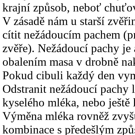
krajní způsob, neboť chuťo
V zásadě nám u starší zvěřin
cítit nežádoucím pachem (p
zvěře). Nežádoucí pachy je 
obalením masa v drobně nak
Pokud cibuli každý den vy
Odstranit nežádoucí pachy 
kyselého mléka, nebo ještě
Výměna mléka rovněž zvyšu
kombinace s předešlým způs