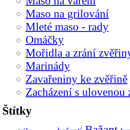
Maso na vaření
Maso na grilování
Mleté maso - rady
Omáčky
Mořidla a zrání zvěřin
Marinády
Zavařeniny ke zvěřině
Zacházení s ulovenou 
Štítky
Bažant