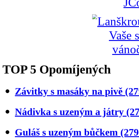
JC
TOP 5 Opomíjených
Závitky s masáky na pivě
(27
Nádivka s uzeným a játry
(2
Guláš s uzeným bůčkem
(279