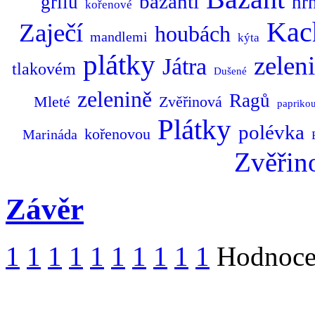
bažantí
grilu
hr
kořenové
Kac
Zaječí
houbách
mandlemi
kýta
plátky
zelen
Játra
tlakovém
Dušené
zelenině
Ragů
Mleté
Zvěřinová
papriko
Plátky
polévka
kořenovou
Marináda
Zvěřin
Závěr
1
1
1
1
1
1
1
1
1
1
Hodnocen