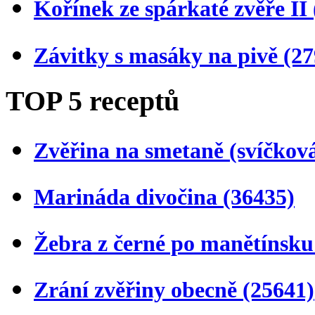
Kořínek ze spárkaté zvěře II
Závitky s masáky na pivě
(27
TOP 5 receptů
Zvěřina na smetaně (svíčkov
Marináda divočina
(36435)
Žebra z černé po manětínsk
Zrání zvěřiny obecně
(25641)