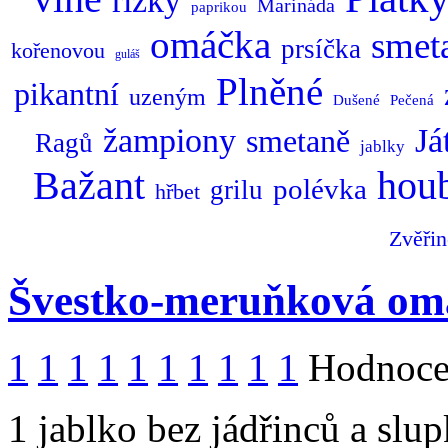
řízky
Marináda
paprikou
omáčka
smet
prsíčka
kořenovou
guláš
Plněné
pikantní
uzeným
Dušené
Pečená
žampiony
Já
smetaně
Ragů
jablky
Bažant
hou
polévka
grilu
hřbet
Zvěři
Švestko-meruňková om
1
1
1
1
1
1
1
1
1
1
Hodnocen
1 jablko bez jádřinců a slu