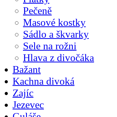
Pečeně
Masové kostky
Sádlo a škvarky
Sele na rožni
Hlava z divočáka
Bažant
Kachna divoká
Zajíc
Jezevec
Guláše