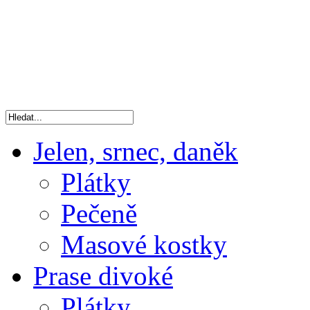
Jelen, srnec, daněk
Plátky
Pečeně
Masové kostky
Prase divoké
Plátky