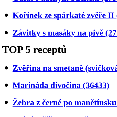
Kořínek ze spárkaté zvěře II
Závitky s masáky na pivě
(27
TOP 5 receptů
Zvěřina na smetaně (svíčkov
Marináda divočina
(36433)
Žebra z černé po manětínsk