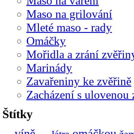
Maso na vaření
Maso na grilování
Mleté maso - rady
Omáčky
Mořidla a zrání zvěřin
Marinády
Zavařeniny ke zvěřině
Zacházení s ulovenou 
Štítky
omáčkou
víně