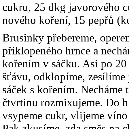
cukru, 25 dkg javorového c
nového koření, 15 pepřů (k
Brusinky přebereme, opere
přiklopeného hrnce a nechá
kořením v sáčku. Asi po 20
šťávu, odklopíme, zesílím
sáček s kořením. Necháme tř
čtvrtinu rozmixujeme. Do h
vsypeme cukr, vlijeme víno 
Pak zkusíme, zda směs na c