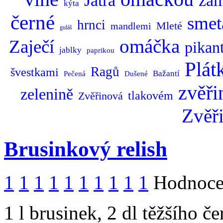
Játra
ža
kýta
černé
smet
hrnci
Mleté
mandlemi
guláš
omáčka
Zaječí
pikan
jablky
paprikou
Plát
Ragů
švestkami
Bažantí
Pečená
Dušené
zvěři
zelenině
tlakovém
Zvěřinová
Zvěř
Brusinkový relish
1
1
1
1
1
1
1
1
1
1
Hodnocen
1 l brusinek, 2 dl těžšího 