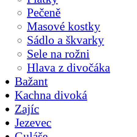
Pečeně
Masové kostky
Sádlo a škvarky
Sele na rožni
Hlava z divočáka
Bažant
Kachna divoká
Zajíc
Jezevec
Guláše