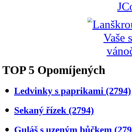
JC
TOP 5 Opomíjených
Ledvinky s paprikami
(2794)
Sekaný řízek
(2794)
Guláš s uzeným bůčkem
(279