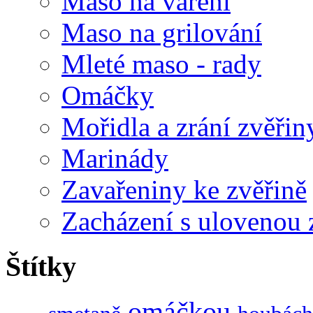
Maso na vaření
Maso na grilování
Mleté maso - rady
Omáčky
Mořidla a zrání zvěřin
Marinády
Zavařeniny ke zvěřině
Zacházení s ulovenou 
Štítky
omáčkou