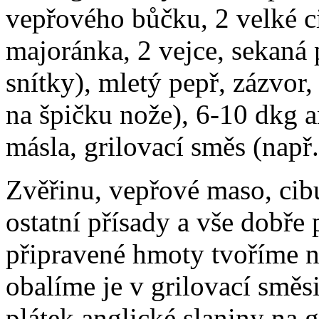
vepřového bůčku, 2 velké ci
majoránka, 2 vejce, sekaná p
snítky), mletý pepř, zázvor
na špičku nože), 6-10 dkg an
másla, grilovací směs (např
Zvěřinu, vepřové maso, cib
ostatní přísady a vše dobře
připravené hmoty tvoříme na
obalíme je v grilovací směs
plátek anglické slaniny na g