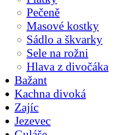
Pečeně
Masové kostky
Sádlo a škvarky
Sele na rožni
Hlava z divočáka
Bažant
Kachna divoká
Zajíc
Jezevec
Guláše