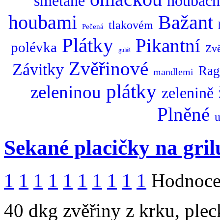
smetaně
houbách
Bažant
houbami
tlakovém
Pečená
Plátky
Pikantní
polévka
Zvě
guláš
Zvěřinové
Závitky
Rag
mandlemi
plátky
zeleninou
zelenině
Plněné
Sekané placičky na gril
1
1
1
1
1
1
1
1
1
1
Hodnocen
40 dkg zvěřiny z krku, ple