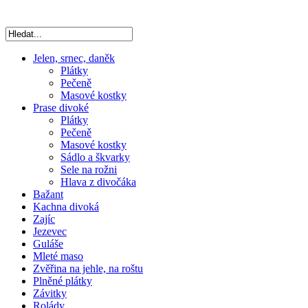
Jelen, srnec, daněk
Plátky
Pečeně
Masové kostky
Prase divoké
Plátky
Pečeně
Masové kostky
Sádlo a škvarky
Sele na rožni
Hlava z divočáka
Bažant
Kachna divoká
Zajíc
Jezevec
Guláše
Mleté maso
Zvěřina na jehle, na roštu
Plněné plátky
Závitky
Rolády