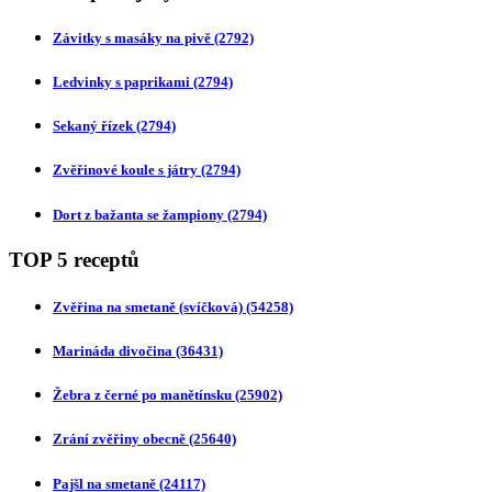
Závitky s masáky na pivě
(2792)
Ledvinky s paprikami
(2794)
Sekaný řízek
(2794)
Zvěřinové koule s játry
(2794)
Dort z bažanta se žampiony
(2794)
TOP 5 receptů
Zvěřina na smetaně (svíčková)
(54258)
Marináda divočina
(36431)
Žebra z černé po manětínsku
(25902)
Zrání zvěřiny obecně
(25640)
Pajšl na smetaně
(24117)