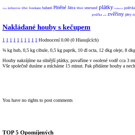
plátky
Plněné
Játra
smetaně
bažantí
polévk
švestkami
kořenovou
hřbet
Mleté
kýta
kořenové
zvěřiny
játry
prsíčka
t
guláš
Nakládané houby s kečupem
1
1
1
1
1
1
1
1
1
1
Hodnocení 0.00 (0 Hlasujících)
¾ kg hub, 0,5 kg cibule, 0,5 kg paprik, 10 dl octa, 12 dkg oleje, 8 dk
Houby nakrájíme na silnější plátky, povaříme v osolené vodě cca 3 min
Vše společně dusíme a mícháme 15 minut. Pak přidáme houby a nechá
You have no rights to post comments
TOP 5 Opomíjených