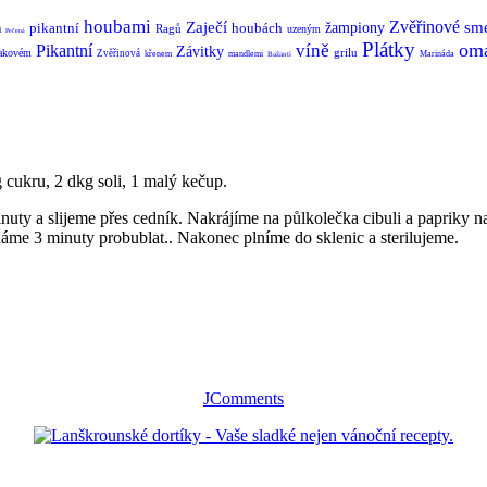
houbami
Zvěřinové
Zaječí
sm
pikantní
houbách
žampiony
a
Ragů
uzeným
Pečená
Plátky
om
víně
Pikantní
Závitky
grilu
lakovém
Zvěřinová
křenem
mandlemi
Marináda
Bažantí
g cukru, 2 dkg soli, 1 malý kečup.
uty a slijeme přes cedník. Nakrájíme na půlkolečka cibuli a papriky na
me 3 minuty probublat.. Nakonec plníme do sklenic a sterilujeme.
JComments