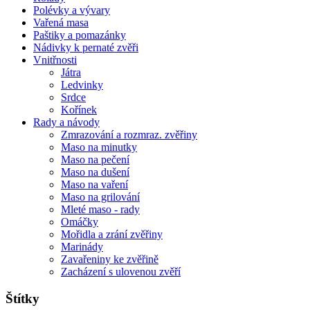
Polévky a vývary
Vařená masa
Paštiky a pomazánky
Nádivky k pernaté zvěři
Vnitřnosti
Játra
Ledvinky
Srdce
Kořínek
Rady a návody
Zmrazování a rozmraz. zvěřiny
Maso na minutky
Maso na pečení
Maso na dušení
Maso na vaření
Maso na grilování
Mleté maso - rady
Omáčky
Mořidla a zrání zvěřiny
Marinády
Zavařeniny ke zvěřině
Zacházení s ulovenou zvěří
Štítky