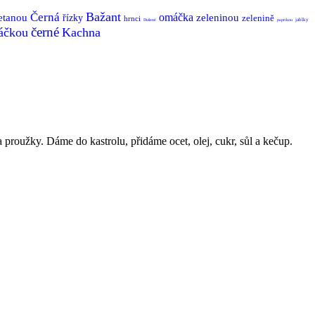
Bažant
Černá
omáčka
etanou
zeleninou
řízky
zelenině
hrnci
jablky
Dušené
paprikou
černé
áčkou
Kachna
 proužky. Dáme do kastrolu, přidáme ocet, olej, cukr, sůl a kečup.