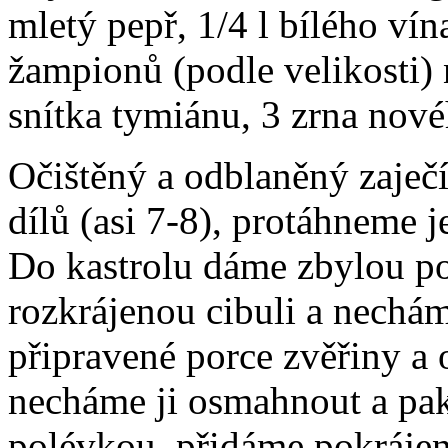
mletý pepř, 1/4 l bílého vín
žampionů (podle velikosti) 
snítka tymiánu, 3 zrna nové
Očištěný a odblaněný zaječ
dílů (asi 7-8), protáhneme 
Do kastrolu dáme zbylou po
rozkrájenou cibuli a nechám
připravené porce zvěřiny 
necháme ji osmahnout a pak
polévkou, přidáme pokrájen