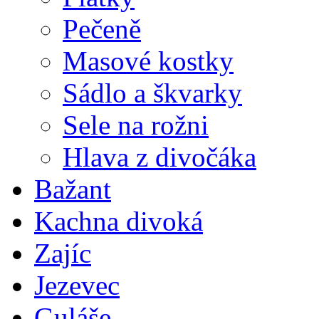
Pečeně
Masové kostky
Sádlo a škvarky
Sele na rožni
Hlava z divočáka
Bažant
Kachna divoká
Zajíc
Jezevec
Guláše