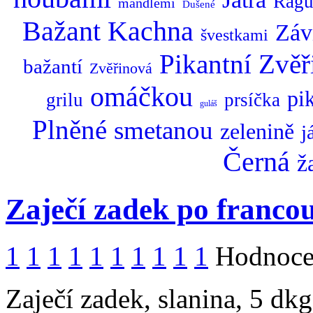
Rag
mandlemi
Dušené
Bažant
Kachna
Záv
švestkami
Pikantní
Zvěř
bažantí
Zvěřinová
omáčkou
pi
grilu
prsíčka
guláš
Plněné
smetanou
zelenině
j
Černá
ž
Zaječí zadek po franco
1
1
1
1
1
1
1
1
1
1
Hodnocen
Zaječí zadek, slanina, 5 dkg 