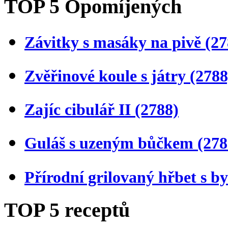
TOP 5 Opomíjených
Závitky s masáky na pivě
(27
Zvěřinové koule s játry
(2788
Zajíc cibulář II
(2788)
Guláš s uzeným bůčkem
(278
Přírodní grilovaný hřbet s 
TOP 5 receptů