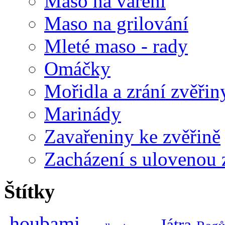
Maso na vaření
Maso na grilování
Mleté maso - rady
Omáčky
Mořidla a zrání zvěřin
Marinády
Zavařeniny ke zvěřině
Zacházení s ulovenou 
Štítky
houbami
Játra