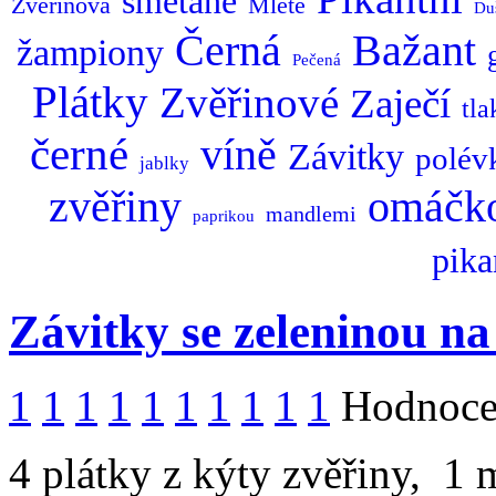
smetaně
Zvěřinová
Mleté
Du
Bažant
Černá
žampiony
Pečená
Plátky
Zvěřinové
Zaječí
tl
černé
víně
Závitky
polév
jablky
zvěřiny
omáčk
mandlemi
paprikou
pika
Závitky se zeleninou n
1
1
1
1
1
1
1
1
1
1
Hodnocen
4 plátky z kýty zvěřiny, 1 