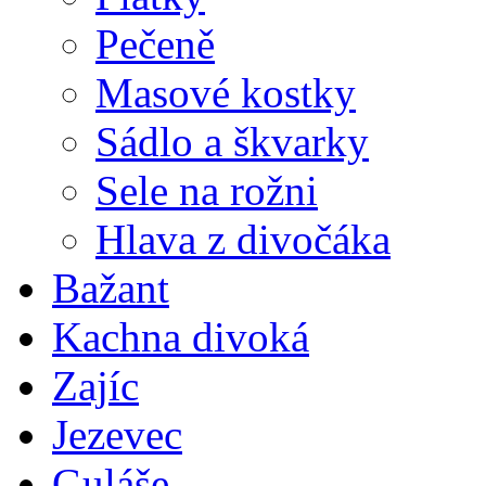
Pečeně
Masové kostky
Sádlo a škvarky
Sele na rožni
Hlava z divočáka
Bažant
Kachna divoká
Zajíc
Jezevec
Guláše