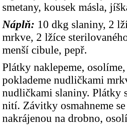
smetany, kousek másla, jíška
Náplň:
10 dkg slaniny, 2 l
mrkve, 2 lžíce sterilované
menší cibule, pepř.
Plátky naklepeme, osolíme,
poklademe nudličkami mrkv
nudličkami slaniny. Plátky
nití. Závitky osmahneme se 
nakrájenou na drobno, osol