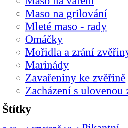
Maso na vaření
Maso na grilování
Mleté maso - rady
Omáčky
Mořidla a zrání zvěřin
Marinády
Zavařeniny ke zvěřině
Zacházení s ulovenou 
Štítky
Pikantní