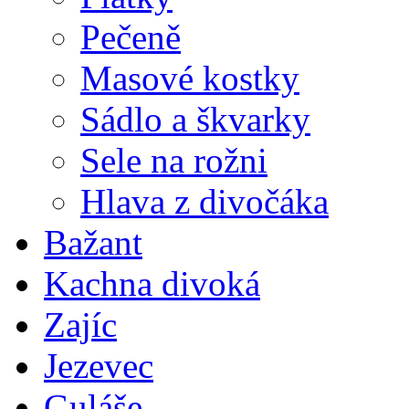
Pečeně
Masové kostky
Sádlo a škvarky
Sele na rožni
Hlava z divočáka
Bažant
Kachna divoká
Zajíc
Jezevec
Guláše