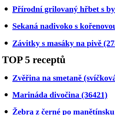
Přírodní grilovaný hřbet s 
Sekaná nadivoko s kořenovo
Závitky s masáky na pivě
(27
TOP 5 receptů
Zvěřina na smetaně (svíčkov
Marináda divočina
(36421)
Žebra z černé po manětínsk