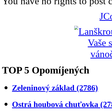
You have no rights to post
JC
TOP 5 Opomíjených
Zeleninový základ
(2786)
Ostrá houbová chuťovka
(27