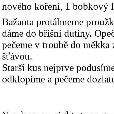
nového koření, 1 bobkový lis
Bažanta protáhneme proužky
dáme do břišní dutiny. Ope
pečeme v troubě do měkka 
šťávou.
Starší kus nejprve podusím
odklopíme a pečeme dozlat