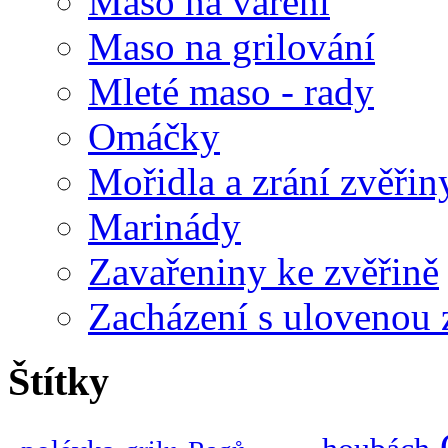
Maso na vaření
Maso na grilování
Mleté maso - rady
Omáčky
Mořidla a zrání zvěřin
Marinády
Zavařeniny ke zvěřině
Zacházení s ulovenou 
Štítky