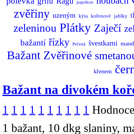
houbách
polévka
grilu
Ragů
paprikou
zvěřiny
uzeným
t
kýta
kořenové
jablky
Plátky
zeleninou
Zaječí
ze
řízky
bažantí
švestkami
mand
Pečená
Bažant
Zvěřinové
smetano
čer
křenem
Bažant na divokém koř
1
1
1
1
1
1
1
1
1
1
Hodnocen
1 bažant, 10 dkg slaniny, m