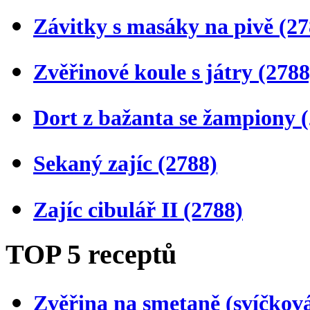
Závitky s masáky na pivě
(27
Zvěřinové koule s játry
(2788
Dort z bažanta se žampiony
Sekaný zajíc
(2788)
Zajíc cibulář II
(2788)
TOP 5 receptů
Zvěřina na smetaně (svíčkov