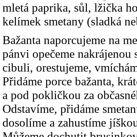
mletá paprika, sůl, lžička ho
kelímek smetany (sladká ne
Bažanta naporcujeme na men
pánvi opečeme nakrájenou 
cibuli, orestujeme, vmíchá
Přidáme porce bažanta, krá
a pod pokličkou za občasn
Odstavíme, přidáme smetanu
dosolíme a zahustíme jíškou
Můžeme dochutit brusink