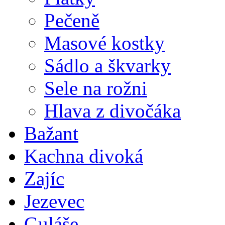
Pečeně
Masové kostky
Sádlo a škvarky
Sele na rožni
Hlava z divočáka
Bažant
Kachna divoká
Zajíc
Jezevec
Guláše