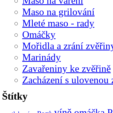
Maso na vaření
Maso na grilování
Mleté maso - rady
Omáčky
Mořidla a zrání zvěřin
Marinády
Zavařeniny ke zvěřině
Zacházení s ulovenou 
Štítky
víně
omáčka
P