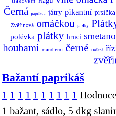
Ragů
tlakovém
Černá
pikantní
játry
prsíčka
paprikou
omáčkou
Plátk
Zvěřinová
jablky
plátky
smetan
polévka
hrnci
černé
houbami
ří
mandlemi
Dušené
zvěři
Bažantí paprikáš
1
1
1
1
1
1
1
1
1
1
Hodnocen
1 bažant, sádlo, 5 dkg slani